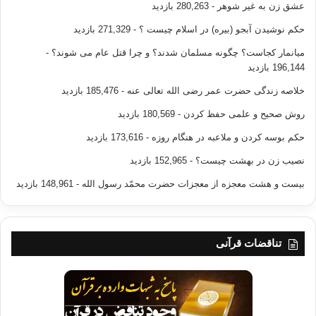
عشق زن به غیر شوهر
- 280,263 بازدید
حکم نوشیدن آبجو (بیره) در اسلام چیست ؟
- 271,329 بازدید
میانمار کجاست؟ چگونه مسلمان شدند؟ و چرا قتل عام می شوند؟
-
196,144 بازدید
خلاصه زندگی حضرت عمر رضی الله تعالی عنه
- 185,476 بازدید
روش صحیح و علمی حفظ کردن
- 180,569 بازدید
حکم بوسه کردن و ملاعبه در هنگام روزه
- 173,616 بازدید
نصیب زن در بهشت چیست؟
- 152,965 بازدید
بیست و هشت معجزه از معجزات حضرت محمّد رسول الله
- 148,961 بازدید
تناقضات قرآنی