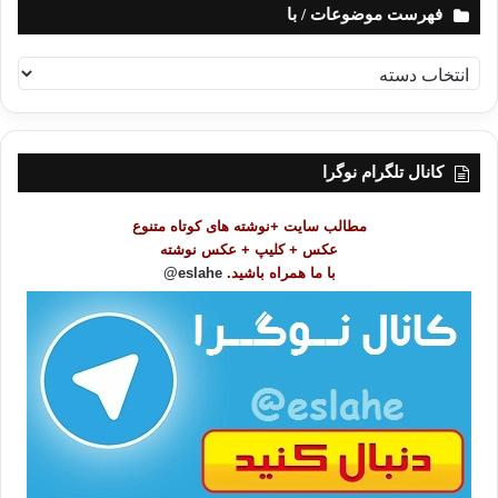
فهرست موضوعات / با
ف
ه
ر
س
ت
کانال تلگرام نوگرا
م
و
مطالب سایت +نوشته های کوتاه متنوع
ض
عکس + کلیپ + عکس نوشته
و
با ما همراه باشید.
eslahe@
ع
ا
ت
/
ب
ا