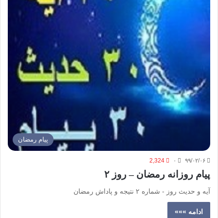
پیام رمضان
2,324
۰
۹۹/۰۲/۰۶
پیام روزانه رمضان – روز ۲
آیه و حدیث روز - شماره ۲ نتیجه و پاداش رمضان
ادامه »»»