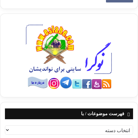
فهرست موضوعات / با
ف
ه