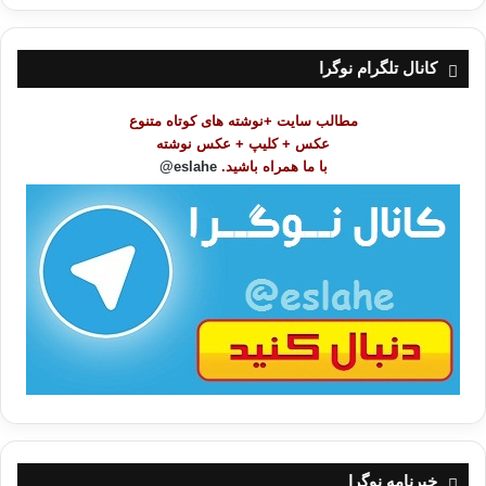
ر
س
ت
کانال تلگرام نوگرا
م
و
مطالب سایت +نوشته های کوتاه متنوع
ض
عکس + کلیپ + عکس نوشته
و
با ما همراه باشید.
eslahe@
ع
ا
ت
/
ب
ا
خبرنامه نوگرا