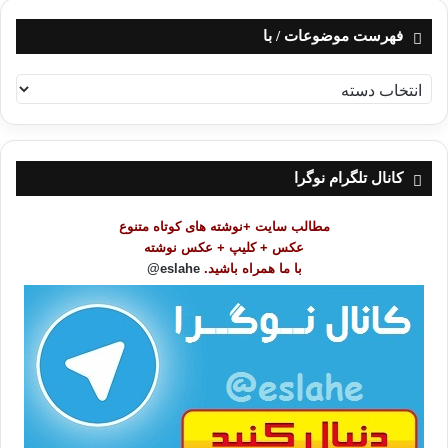
فهرست موضوعات / با
ف
ه
ر
س
ت
کانال تلگرام نوگرا
م
و
مطالب سایت +نوشته های کوتاه متنوع
ض
عکس + کلیپ + عکس نوشته
و
با ما همراه باشید.
eslahe@
ع
ا
ت
/
ب
ا