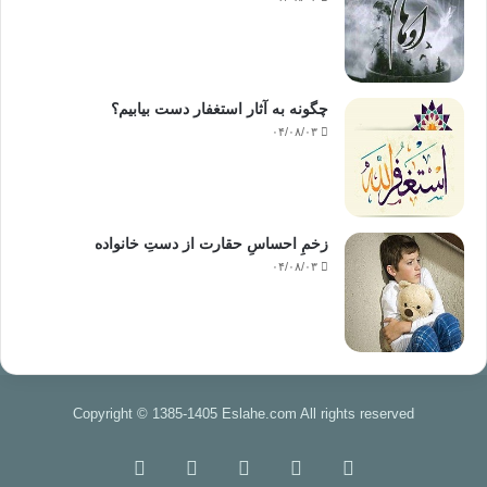
چگونه به آثار استغفار دست بیابیم؟
۰۴/۰۸/۰۳
زخمِ احساسِ حقارت از دستِ خانواده
۰۴/۰۸/۰۳
Copyright © 1385-1405 Eslahe.com All rights reserved
خوراک
فیس
X
اینستاگرام
تلگرام