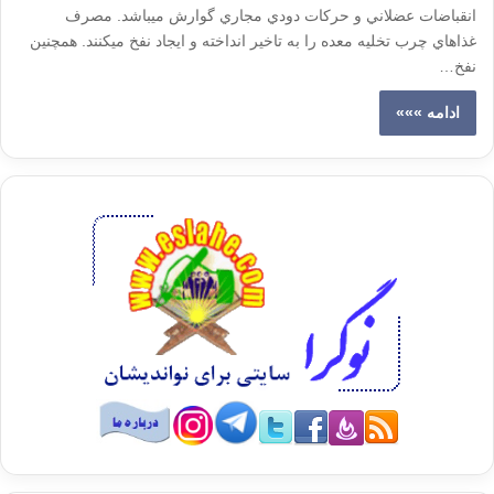
انقباضات عضلاني و حركات دودي مجاري گوارش ميباشد. مصرف
غذاهاي چرب تخليه معده را به تاخير انداخته و ايجاد نفخ ميكنند. همچنين
نفخ…
ادامه »»»