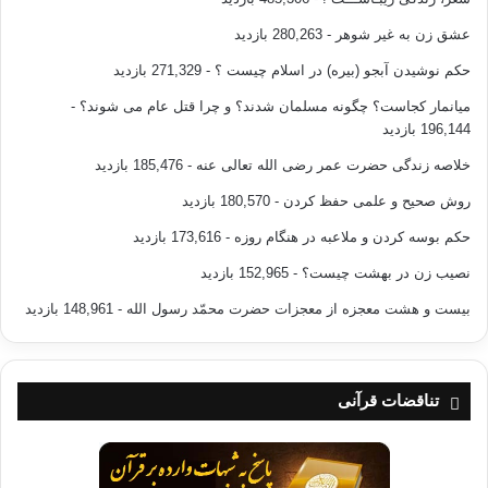
عشق زن به غیر شوهر
- 280,263 بازدید
حکم نوشیدن آبجو (بیره) در اسلام چیست ؟
- 271,329 بازدید
میانمار کجاست؟ چگونه مسلمان شدند؟ و چرا قتل عام می شوند؟
-
196,144 بازدید
خلاصه زندگی حضرت عمر رضی الله تعالی عنه
- 185,476 بازدید
روش صحیح و علمی حفظ کردن
- 180,570 بازدید
حکم بوسه کردن و ملاعبه در هنگام روزه
- 173,616 بازدید
نصیب زن در بهشت چیست؟
- 152,965 بازدید
بیست و هشت معجزه از معجزات حضرت محمّد رسول الله
- 148,961 بازدید
تناقضات قرآنی