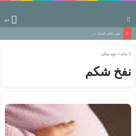
جستجو برای
منو
سر دفتر فساد در زمین‌، دوری وکناره‌گیری از راه خداست‌!
خانه
»
نفخ شکم
نفخ شکم