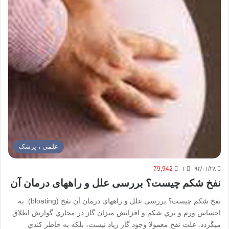
علمی ، پزشک
79,942
۱
۹۲/۰۱/۲۸
نفخ شکم چیست؟ بررسی علل و راههای درمان آن
نفخ شکم چیست؟ بررسی علل و راههای درمان آن نفخ (bloating): به
احساس ورم و پري شكم و افزايش ميزان گاز در مجاري گوارش اطلاق
ميگردد. علت نفخ معمولا وجود گاز زياد نيست، بلكه به خاطر كندي