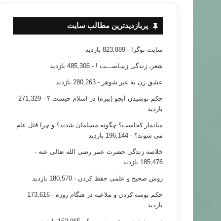
پربازدیدترین مطالب سایت
سایت نوگرا
- 823,889 بازدید
شعر، زندگی زیبـاســـت !
- 485,306 بازدید
عشق زن به غیر شوهر
- 280,263 بازدید
حکم نوشیدن آبجو (بیره) در اسلام چیست ؟
- 271,329
بازدید
میانمار کجاست؟ چگونه مسلمان شدند؟ و چرا قتل عام
می شوند؟
- 196,144 بازدید
خلاصه زندگی حضرت عمر رضی الله تعالی عنه
-
185,476 بازدید
روش صحیح و علمی حفظ کردن
- 180,570 بازدید
حکم بوسه کردن و ملاعبه در هنگام روزه
- 173,616
بازدید