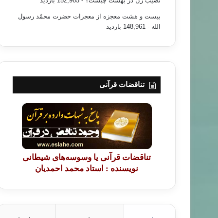
نصیب زن در بهشت چیست؟
- 152,965 بازدید
بیست و هشت معجزه از معجزات حضرت محمّد رسول
الله
- 148,961 بازدید
تناقضات قرآنی
تناقضات قرآنی یا وسوسه‌های شیطانی
نویسنده : استاد محمد احمدیان