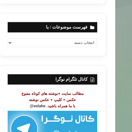
فهرست موضوعات / با
ف
ه
ر
س
ت
م
و
کانال تلگرام نوگرا
ض
و
مطالب سایت +نوشته های کوتاه متنوع
ع
عکس + کلیپ + عکس نوشته
ا
با ما همراه باشید.
eslahe@
ت
/
ب
ا