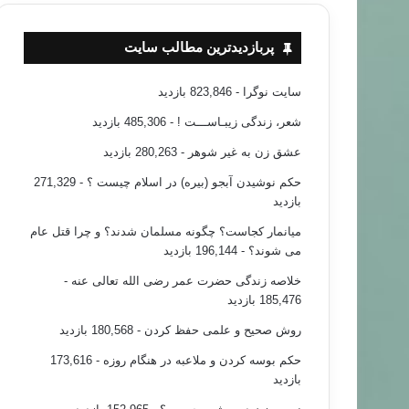
پربازدیدترین مطالب سایت
سایت نوگرا
- 823,846 بازدید
شعر، زندگی زیبـاســـت !
- 485,306 بازدید
عشق زن به غیر شوهر
- 280,263 بازدید
حکم نوشیدن آبجو (بیره) در اسلام چیست ؟
- 271,329
بازدید
میانمار کجاست؟ چگونه مسلمان شدند؟ و چرا قتل عام
می شوند؟
- 196,144 بازدید
خلاصه زندگی حضرت عمر رضی الله تعالی عنه
-
185,476 بازدید
روش صحیح و علمی حفظ کردن
- 180,568 بازدید
حکم بوسه کردن و ملاعبه در هنگام روزه
- 173,616
بازدید