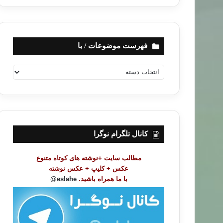
فهرست موضوعات / با
ف
ه
ر
س
ت
م
و
کانال تلگرام نوگرا
ض
و
مطالب سایت +نوشته های کوتاه متنوع
ع
عکس + کلیپ + عکس نوشته
ا
با ما همراه باشید.
eslahe@
ت
/
ب
ا