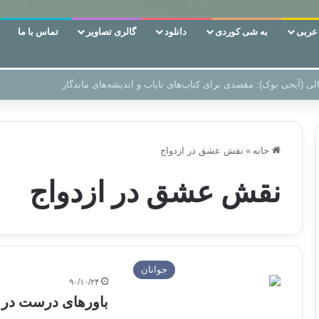
ربی
به شی کوردی
دانلود
گالری تصاویر
تماس با ما
ن‌، دوری وکناره‌گیری از راه خداست‌!
خانه
»
نقش عشق در ازدواج
نقش عشق در ازدواج
جوانان
۹۰/۱۰/۲۴
باورهای درست در 