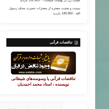
نصیب زن در بهشت چیست؟
- 152,965 بازدید
بیست و هشت معجزه از معجزات حضرت محمّد رسول
الله
- 148,960 بازدید
تناقضات قرآنی
تناقضات قرآنی یا وسوسه‌های شیطانی
نویسنده : استاد محمد احمدیان