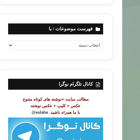
فهرست موضوعات / با
ف
ه
ر
س
ت
م
و
کانال تلگرام نوگرا
ض
و
مطالب سایت +نوشته های کوتاه متنوع
ع
عکس + کلیپ + عکس نوشته
ا
با ما همراه باشید.
eslahe@
ت
/
ب
ا