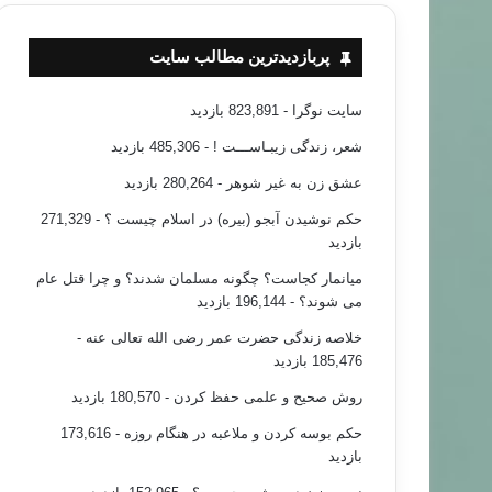
پربازدیدترین مطالب سایت
سایت نوگرا
- 823,891 بازدید
شعر، زندگی زیبـاســـت !
- 485,306 بازدید
عشق زن به غیر شوهر
- 280,264 بازدید
حکم نوشیدن آبجو (بیره) در اسلام چیست ؟
- 271,329
بازدید
میانمار کجاست؟ چگونه مسلمان شدند؟ و چرا قتل عام
می شوند؟
- 196,144 بازدید
خلاصه زندگی حضرت عمر رضی الله تعالی عنه
-
185,476 بازدید
روش صحیح و علمی حفظ کردن
- 180,570 بازدید
حکم بوسه کردن و ملاعبه در هنگام روزه
- 173,616
بازدید