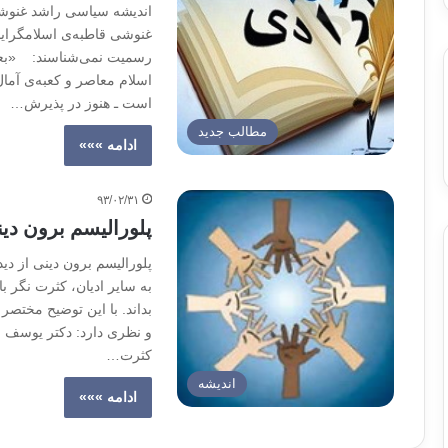
اندیشه سیاسی راشد غنوش
غنوشی قاطبه‌ی اسلامگرایان
رسمیت نمی‌شناسند: «بعضی
اسلام معاصر و کعبه‌ی آمال
است ـ هنوز در پذیرش…
مطالب جدید
ادامه »»»
۹۳/۰۲/۳۱
پلورالیسم برون دین
پلورالیسم برون دینی از دی
به سایر ادیان، کثرت نگر ب
بداند. با این توضیح مختصر 
و نظری دارد: دکتر یوسف ق
کثرت…
اندیشه
ادامه »»»