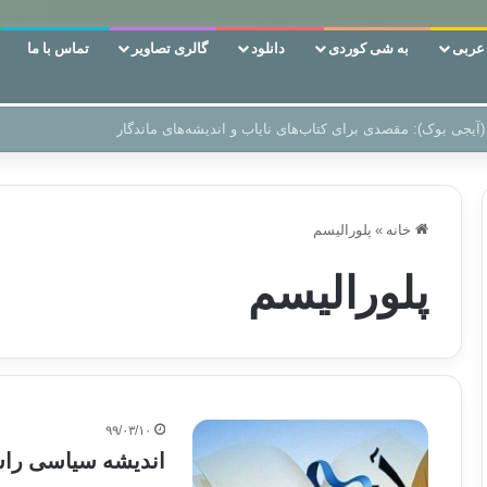
ربی
به شی کوردی
دانلود
گالری تصاویر
تماس با ما
 دوری وکناره‌گیری از راه خداست‌!
خانه
»
پلورالیسم
پلورالیسم
۹۹/۰۳/۱۰
اندیشه سیاسی راش