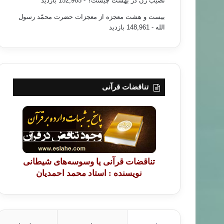
نصیب زن در بهشت چیست؟
- 152,965 بازدید
بیست و هشت معجزه از معجزات حضرت محمّد رسول
الله
- 148,961 بازدید
تناقضات قرآنی
تناقضات قرآنی یا وسوسه‌های شیطانی
نویسنده : استاد محمد احمدیان