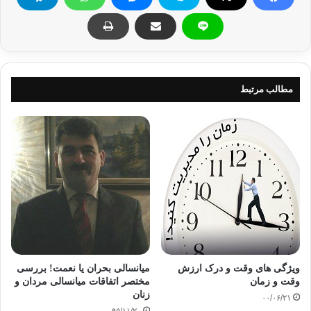
دانشمندان دینی بَر اهمیت این دعاء و نیایش تأکید دارند، خصوصاً
برای کسانی که به عُمرِ
۴۰سالگی رسیدند، زیرا سبب قبولی طاعات و عبادات است،
خداوند متعال میفرمایند:
مطالب مرتبط
أوُلئک الَّذین نَتقبَّلُ عَنهم أحسَن مَا عَمِلوا ونَتجاوَز عَن سَیئاتهم فِی
أصحَابِ الجنَّه وَعدَ الصِّدق الَّذی کانوا یُوعَدون
آنها کسانی هستند که ما بهترین اعمالشان را قبول می‌کنیم و از
گناهانشان می‌گذریم و در میان بهشتیان جای دارند؛ این وعده راستی
است که وعده داده می‌شدند.
در سِن۴۰سالگی آدمی احساس می کند بَر قُله کوه قرار دارد، پائین
را نگاه می کند دُوران بَچگی و جوانی یادَش می آید.
ویژگی های وقت و درک ارزش
میانسالی بحران یا نعمت! بررسی
وقت و زمان
مختصر اتفاقات میانسالی مردان و
می بیند هنوز که هنوزه طعم بَچگی و جوانی بَرروی زَبانش هست،
زنان
۰۰/۰۶/۲۱
بالاتَر را نگاه می کند می بیند عُمرِ کمی از او باقی مانده، و می داند