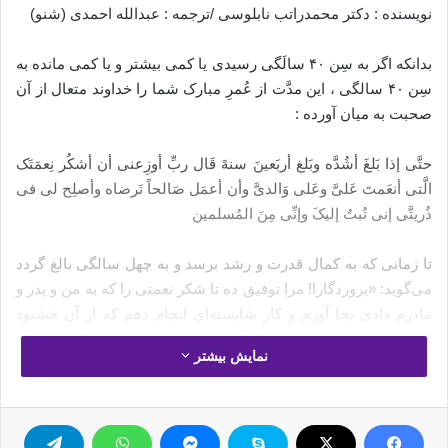
نویسنده : دکتر محمدراتب نابلوسی /ترجمه : عبدالله احمدی (شنو)
بدانکه اگر به سِن ۴۰ سالَگی رسیدی یا کمی بیشتر و یا کمی مانده به
سِن ۴۰ سالگی ، این مدَّت از عُمرِ مبارک شما را خداوند متعال از آن
صحبت به میان آورده :
حتَّى إذا بَلغَ أشُدَّه وبَلغ أربَعینَ سنهً قَال ربِّ أوزِعنی أن أشکُر نِعمَتَک
الَّتی أنعَمتَ عَلیَّ وعَلى وَالدیَّ وأن أعمَل صَالحاً تَرضاه وأصلِح لی فی
ذُریتَّی إنی تُبتُ إلیکَ وإنِّی مِنَ المُسلمین
تا زمانی که به کمال قدرت و رشد برسد و به چهل سالگی بالغ گردد
می‌گوید: «پروردگارا! مرا توفیق ده تا شکر نعمتی را که به من و پدر و
مادرم دادی بجا آورم و کار شایسته‌ای انجام دهم که از آن خشنود
باشی، و فرزندان مرا صالح گردان؛ من به سوی تو بازمی‌گردم و توبه
نمایش بیشتر
می‌کنم، و من از مسلمانانم!»
این دعا و نیایشی است مؤثر که شامل شُکر و سپاس از گذشته و
دُعاء برای آینده، و آمادگی برای دین اسلام.