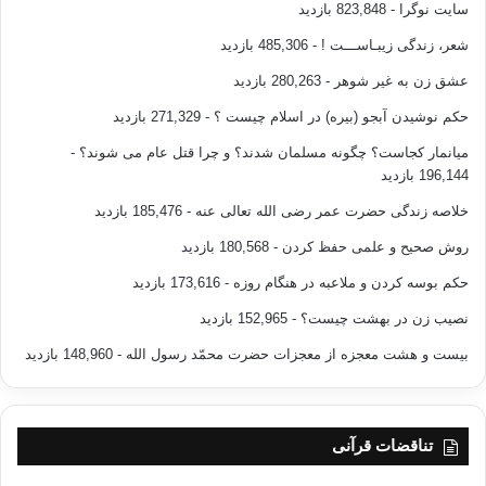
سایت نوگرا
- 823,848 بازدید
شعر، زندگی زیبـاســـت !
- 485,306 بازدید
عشق زن به غیر شوهر
- 280,263 بازدید
حکم نوشیدن آبجو (بیره) در اسلام چیست ؟
- 271,329 بازدید
میانمار کجاست؟ چگونه مسلمان شدند؟ و چرا قتل عام می شوند؟
-
196,144 بازدید
خلاصه زندگی حضرت عمر رضی الله تعالی عنه
- 185,476 بازدید
روش صحیح و علمی حفظ کردن
- 180,568 بازدید
حکم بوسه کردن و ملاعبه در هنگام روزه
- 173,616 بازدید
نصیب زن در بهشت چیست؟
- 152,965 بازدید
بیست و هشت معجزه از معجزات حضرت محمّد رسول الله
- 148,960 بازدید
تناقضات قرآنی