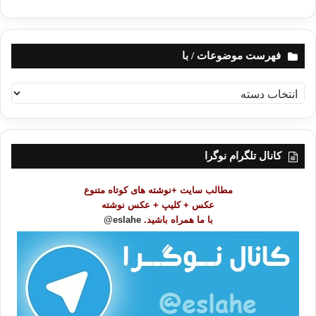
وقت دیدارنزدیک است، آیا آمادگی کامل داری
فهرست موضوعات / با
40 سالگی
پیری
چهل سالگی
زمان
ف
عمر
ه
ر
س
کپی آدرس
ت
کانال تلگرام نوگرا
م
و
مطالب سایت +نوشته های کوتاه متنوع
ض
عکس + کلیپ + عکس نوشته
و
با ما همراه باشید.
eslahe@
ع
ا
ت
/
ب
ا