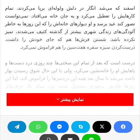
اسفند كه می‌شد انگار در دلش ولوله‌ای برپا می‌كردند. تمام
كارهایش را تعطیل می‌كرد و به جان خانه می‌افتاد. نمی‌توانست
تصور كند عید برسد و او دیوارهای خانه‌اش را كه این روزها به خاطر
آلودگی‌های زندگی شهری بیشتر از گذشته كثیف می‌شدند، تمیز
نكرده باشد. شستن فرش‌ها هم كه جای خودش را داشت.
درست‌كردن سبزه سفره هفت‌سین را هم فراموش نمی‌كرد.
درست است كه بعد از تمام این سختی‌ها چند روزی درد دست‌ها و
پاهایش او را خانه‌نشین می‌كرد، ولی با این حال شوق رسیدن بهار
باعث می‌شد تا سال بعد همه این دردسر‌ها را فراموش كند، اما این
روزها فكرش بدجوری مشغول شده بود. مدام یاد حرف‌های
همسایه‌اش می‌افتاد كه چند روز پیش می‌گفت هرسال عید تقریبا
نمایش بیشتر
نیمی‌ از وسایل خانه‌اش را عوض می‌كند و تمام این كارها را برای
ایجاد روحیه شادابی و نشاط در خانه ضروری می‌دانست.
نمی‌خواست به این حرف‌ها اهمیتی بدهد، اما به محض این‌كه این
افكار را از ذهنش بیرون می‌كرد ناخودآگاه یاد مهمانی هفته گذشته
می‌افتاد كه خواهرش گفته بود برای سال جدید اتومبیلشان را عوض