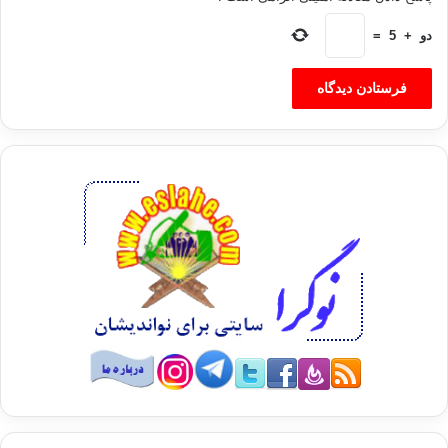
چند روز بعد به آن مراجعه كنید متوجه می‌شوید كه تا چه حد تندروی
كرده بودید یا اگر آن همه خشم را بیان می‌كردید با چه نتایج
دو
+
5
=
ناراحت‌كننده‌ای روبه‌رو می‌شدید.
– حسادت آرامش‌تان را می‌دزدد
شاید همه شما این حس آزاردهنده را تجربه كرده باشید. حسادت
زمانی اتفاق می‌افتد كه شما احساس می‌كنید كمتر از آنچه كه
استحقاقش را دارید بهره‌مند شده‌اید و دقیقا به همین دلیل به كسانی
كه موقعیت برتری نسبت به شما دارند، حسادت می‌كنید. واقعیت این
است كه آنها در ناكامی‌ شما هیچ نقشی نداشته‌اند و شما به علت
آن‌كه دلیل منطقی برای احساسات‌تان پیدا نمی‌كنید، به طور
ناخودآگاه به روح و روانتان آسیب وارد می‌كنید. البته این مشكل هم
مثل بقیه مشكلات راه‌حلی دارد. عوامل به وجودآورنده حسادت از
جامعه‌ای به جامعه دیگر تفاوت دارند و این به دلیل آن است كه
مزایای ارزشمند در هر فرهنگی منحصر به‌فرد است. برای مثال اگر
در یك جامعه تجملات و منابع مادی بیشتر ارزشمند شناخته شود،
اعضای آن جامعه هم دقیقا بر سر همین مسائل نسبت به هم حسادت