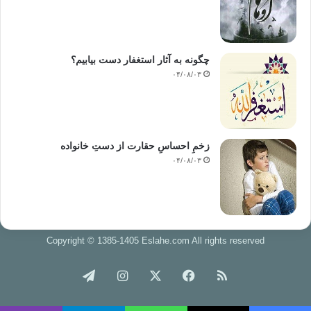
برایتان پیش آمد خاطرتان آزرده نشود. ضمن آن‌كه تقویت روحیه صبر
و بردباری را از یاد نبرید.
چگونه به آثار استغفار دست بیابیم؟
تكلیفتان را با خودتان مشخص كنید. یكی از راه‌هایی كه به شما كمك
۰۴/۰۸/۰۳
می‌كند تا به سرعت دچار ناراحتی نشوید این است كه از قبل برای
خودتان تعیین كنید از چه رفتارهایی و چرا آزرده می‌شوید. اگر دلیل
منطقی برای ناراحتی‌هایتان پیدا نكردید آنها را كنار بگذارید.
زخمِ احساسِ حقارت از دستِ خانواده
با خودتان تمرین كنید تا اگر كسی موجبات ناراحتی شما را فراهم كرد
۰۴/۰۸/۰۳
بلافاصله به او پاسخ ندهید، اما این به آن معنا نیست كه اجازه دهید
ناراحتی‌های شما روزبه‌روز روی هم تلنبار شو​​د و یكباره زخم‌های
قدیمی ‌سر باز كند، بلكه به آن معناست كه اجازه دهید در یك فرصت
مناسب كه آرامش‌تان را بازیافته‌اید با طرف مقابلتان وارد گفت‌وگو
شوید. برای این منظور مواردی را كه باعث ناراحتی‌تان می‌شود​،
Copyright © 1385-1405 Eslahe.com All rights reserved
بدون هیچ ابهامی ‌و در كمال آرامش بیان كنید.
خوراک
فیس
X
اینستاگرام
تلگرام
هر بار كه از رفتارهای شخصی آزرده شده‌اید قبل از آن‌كه مدام
بوک
ایرادهای رفتاری او را برای خودتان مرور كنید و به ناراحتی‌هایتان