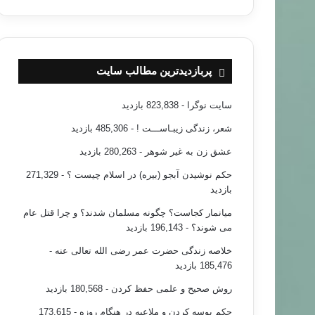
پربازدیدترین مطالب سایت
سایت نوگرا
- 823,838 بازدید
شعر، زندگی زیبـاســـت !
- 485,306 بازدید
عشق زن به غیر شوهر
- 280,263 بازدید
حکم نوشیدن آبجو (بیره) در اسلام چیست ؟
- 271,329
بازدید
میانمار کجاست؟ چگونه مسلمان شدند؟ و چرا قتل عام
می شوند؟
- 196,143 بازدید
خلاصه زندگی حضرت عمر رضی الله تعالی عنه
-
185,476 بازدید
روش صحیح و علمی حفظ کردن
- 180,568 بازدید
حکم بوسه کردن و ملاعبه در هنگام روزه
- 173,615