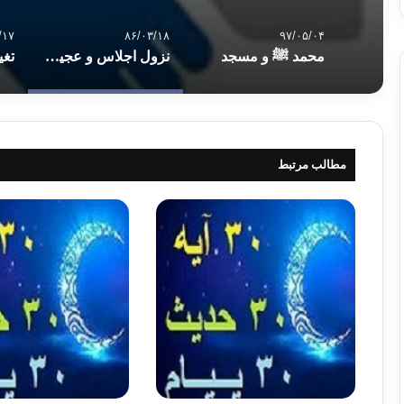
/۱۷
۸۶/۰۳/۱۸
۹۷/۰۵/۰۴
محمد ﷺ و مسجد
نزول اجلاس و عجين با خاك شدن(مصلحان واقعی)
مطالب مرتبط