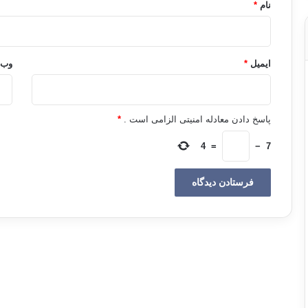
نام
*
ایمیل
*
وب‌
پاسخ دادن معادله امنیتی الزامی است .
*
4
=
−
7