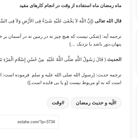
ماه رمضان ماه استفاده از وقت در انجام کارهای مفید
قال الله تعالی
(إِنَّ اللّهَ لاَ یَخْفَىَ عَلَیْهِ شَیْءٌ فِی الأَرْضِ وَلاَ فِی ال
ترجمه آیه: (شکی نیست که هیچ چیز نه در زمین نه در آسمان بر خدا
پنهان،دور باشد یا نزدیک …}
الحدیث
( قَالَ رَسُولُ اللَّهِ صَلَّى اللَّهُ عَلَیْهِ مِنْ حُسْنِ إِسْلَامِ الْمَر
ترجمه حدیث: (رسول الله صلی الله علیه و سلم فرموده است: ا
است که به او مربوط نیست {و یا بی فایده است.})
آیه و حدیث رمضان
وقت