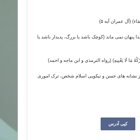
سَّمَاء) (آل عمران آیه ۵)
 پنهان نمی ماند {کوچک باشد یا بزرگ، پدیدار باشد یا
ْءِ تَرْکُهُ مَا لَا یَعْنِیهِ) (رواه الترمذی و ابن ماجه و احمد)
ز نشانه های حسن و نیکویی اسلام شخص، ترک اموری
کپی آدرس