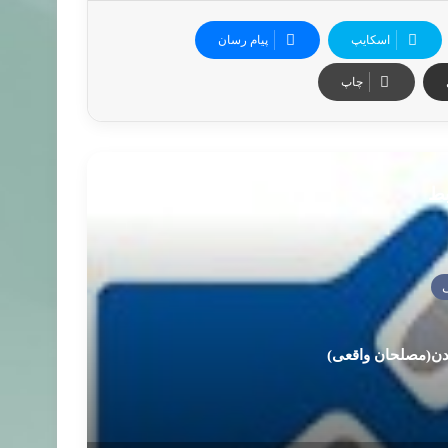
اسکایپ
پیام رسان
چاپ
بط
دن(مصلحان واقعی)