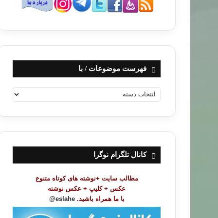
فهرست موضوعات / با
ف
ه
ر
س
ت
م
و
کانال تلگرام نوگرا
ض
و
مطالب سایت +نوشته های کوتاه متنوع
ع
عکس + کلیپ + عکس نوشته
ا
با ما همراه باشید.
eslahe@
ت
/