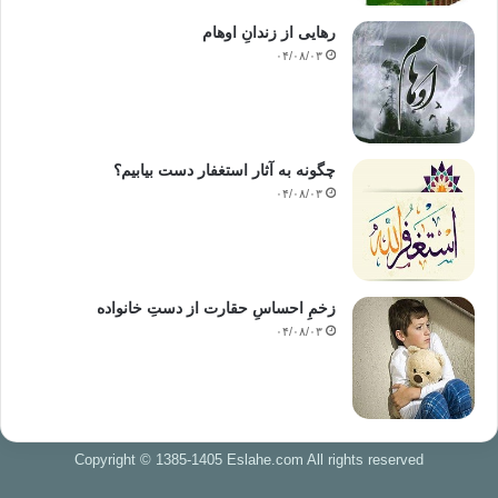
رهایی از زندانِ اوهام
۰۴/۰۸/۰۳
چگونه به آثار استغفار دست بیابیم؟
۰۴/۰۸/۰۳
زخمِ احساسِ حقارت از دستِ خانواده
۰۴/۰۸/۰۳
Copyright © 1385-1405 Eslahe.com All rights reserved