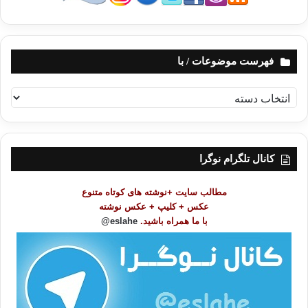
فهرست موضوعات / با
ف
ه
ر
س
ت
کانال تلگرام نوگرا
م
و
مطالب سایت +نوشته های کوتاه متنوع
ض
عکس + کلیپ + عکس نوشته
و
با ما همراه باشید.
eslahe@
ع
ا
ت
/
ب
ا