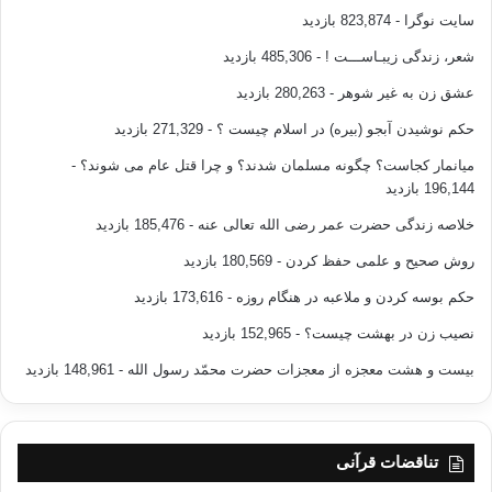
سایت نوگرا
- 823,874 بازدید
شعر، زندگی زیبـاســـت !
- 485,306 بازدید
عشق زن به غیر شوهر
- 280,263 بازدید
حکم نوشیدن آبجو (بیره) در اسلام چیست ؟
- 271,329 بازدید
میانمار کجاست؟ چگونه مسلمان شدند؟ و چرا قتل عام می شوند؟
-
196,144 بازدید
خلاصه زندگی حضرت عمر رضی الله تعالی عنه
- 185,476 بازدید
روش صحیح و علمی حفظ کردن
- 180,569 بازدید
حکم بوسه کردن و ملاعبه در هنگام روزه
- 173,616 بازدید
نصیب زن در بهشت چیست؟
- 152,965 بازدید
بیست و هشت معجزه از معجزات حضرت محمّد رسول الله
- 148,961 بازدید
تناقضات قرآنی