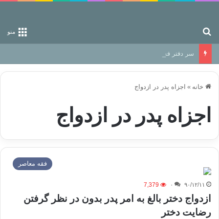
جستجو برای
منو
سر دفتر فساد در زمین‌، دوری وکناره‌گیری از راه خداست‌!
خانه
»
اجزاه پدر در ازدواج
اجزاه پدر در ازدواج
فقه معاصر
7,379
۰
۹۰/۱۲/۱۱
ازدواج دختر بالغ به امر پدر بدون در نظر گرفتن
رضایت دختر