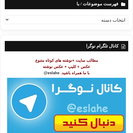
فهرست موضوعات / با
ف
ه
ر
س
ت
کانال تلگرام نوگرا
م
و
مطالب سایت +نوشته های کوتاه متنوع
ض
عکس + کلیپ + عکس نوشته
و
با ما همراه باشید.
eslahe@
ع
ا
ت
/
ب
ا