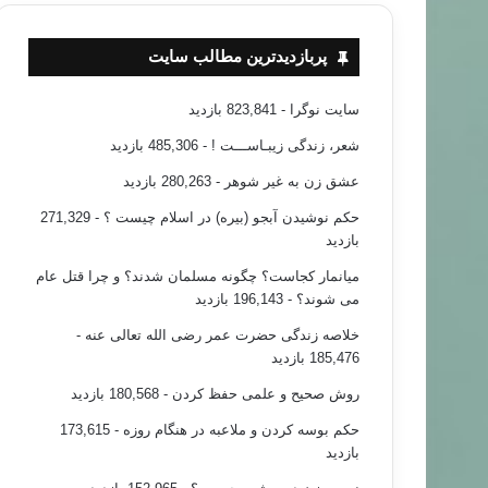
پربازدیدترین مطالب سایت
سایت نوگرا
- 823,841 بازدید
شعر، زندگی زیبـاســـت !
- 485,306 بازدید
عشق زن به غیر شوهر
- 280,263 بازدید
حکم نوشیدن آبجو (بیره) در اسلام چیست ؟
- 271,329
بازدید
میانمار کجاست؟ چگونه مسلمان شدند؟ و چرا قتل عام
می شوند؟
- 196,143 بازدید
خلاصه زندگی حضرت عمر رضی الله تعالی عنه
-
185,476 بازدید
روش صحیح و علمی حفظ کردن
- 180,568 بازدید
حکم بوسه کردن و ملاعبه در هنگام روزه
- 173,615
بازدید