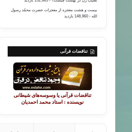
نصیب زن در بهشت چیست؟
- 152,965 بازدید
بیست و هشت معجزه از معجزات حضرت محمّد رسول
الله
- 148,960 بازدید
تناقضات قرآنی
تناقضات قرآنی یا وسوسه‌های شیطانی
نویسنده : استاد محمد احمدیان