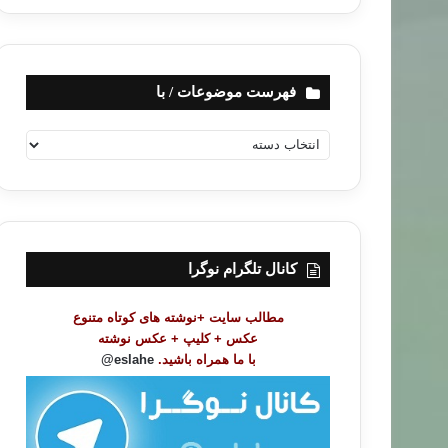
فهرست موضوعات / با
ف
ه
ر
س
ت
م
و
کانال تلگرام نوگرا
ض
و
مطالب سایت +نوشته های کوتاه متنوع
ع
عکس + کلیپ + عکس نوشته
ا
با ما همراه باشید.
eslahe@
ت
/
ب
ا