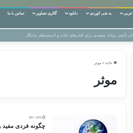
ربی
به شی کوردی
دانلود
گالری تصاویر
تماس با ما
ن‌، دوری وکناره‌گیری از راه خداست‌!
خانه
»
موثر
موثر
۹۲/۰۱/۲۲
چگونه فردی مفید و