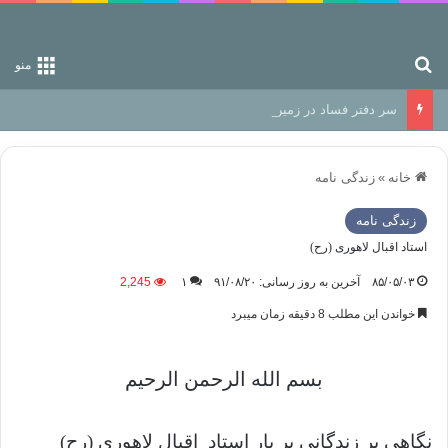
جستجو برای
منو
سر دفتر فساد در زمین‌، دوری وکناره‌گیری از راه خداست‌!
خانه
»
زندگی نامه
زندگی نامه
استاد اقبال لاهوری (رح)
۸۵/۰۵/۰۳
آخرین به روز رسانی: ۹۱/۰۸/۲۰
۱
2,245
خواندن این مطلب 8 دقیقه زمان میبرد
بسم الله الرحمن الرحیم
نگاهي بر زندگاني پر بار استاد
اقبال لاهوری (رح)