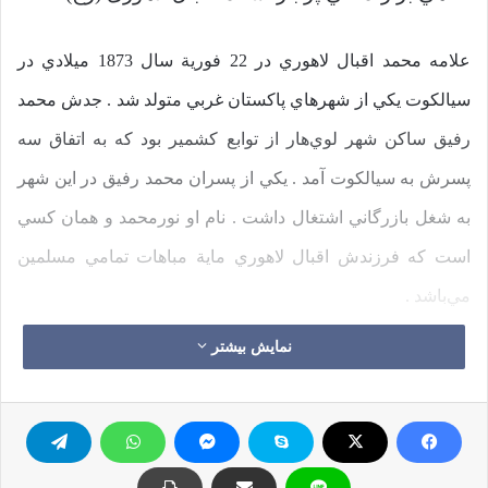
علامه محمد اقبال لاهوري در 22 فورية سال 1873 ميلادي در
سيالكوت يكي از شهرهاي پاكستان غربي متولد شد . جدش محمد
رفيق ساكن شهر لوي‌هار از توابع كشمير بود كه به اتفاق سه
پسرش
به سيالكوت آمد . يكي از پسران محمد رفيق در اين شهر
به شغل بازرگاني اشتغال داشت . نام او نورمحمد و همان كسي
است كه فرزندش اقبال لاهوري ماية مباهات تمامي مسلمين
مي‌باشد .
نمایش بیشتر
وی در 6 سالگي به مكتب‌خانه رفت و قرآن را آموخت . سپس
وارد مدرسة ابتدايي شد و پس از آن براي گذراندن دوره متوسطه
به اسكاچ مشن كالج رفت . در اين زمان است كه قريحة شاعري
اقبال جلوه‌گر مي‌شود . شاعر جوان اشعارش را براي تصحيح نزد