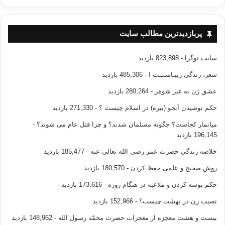
ستمگران اشاره مي‌كند و تهي‌دستان را به قيام عليه زرپرستان
مي‌خواند . در نظر او اين آية شريفه : «يا ايها الناس انا خلقناكم من
پربازدیدترین مطالب سایت
ذكر و انثي و جعلناكم شعوباً و قبائل لتعارفوا ان اكرمكم عندالله ،
سایت نوگرا
- 823,898 بازدید
اتقيكم» حجرات/13 واقعيت و حقيقت شمرده مي‌شود و هيچ
شعر، زندگی زیبـاســـت !
- 485,306 بازدید
انساني را بر انسان ديگري برتري نمي‌دهد مگر به تقوا .
عشق زن به غیر شوهر
- 280,264 بازدید
حکم نوشیدن آبجو (بیره) در اسلام چیست ؟
- 271,330 بازدید
اقبال در اكثر اشعارش مخصوصاً قصيده‌هاي خواجه و مزدور ،
میانمار کجاست؟ چگونه مسلمان شدند؟ و چرا قتل عام می شوند؟
-
لنين و قيصر ، نامه كارگر به كارفرما ، ستمگران و زرپرستان را
196,145 بازدید
مسئول تمامي آلام و مصيبت‌هاي محرومين مي‌داند .
خلاصه زندگی حضرت عمر رضی الله تعالی عنه
- 185,477 بازدید
روش صحیح و علمی حفظ کردن
- 180,570 بازدید
لازم به ذكر است كه انديشة اقبال در قبال تكنولوژي غرب
حکم بوسه کردن و ملاعبه در هنگام روزه
- 173,616 بازدید
مترقيانه است . او با وجود اين كه ظلم و فشار را ناشي از اقتصاد
نصیب زن در بهشت چیست؟
- 152,966 بازدید
غرب و فرهنگ فاسدش مي‌داند ، معذالك معتقد است كه بايستي
بیست و هشت معجزه از معجزات حضرت محمّد رسول الله
- 148,962 بازدید