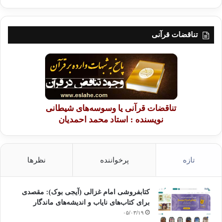
از تكنولوژي غرب بيشترين استفاده را نمود . اعتقاد او بر اين است
كه اگر روحانيت و معنويت شرق با تكنولوژي غرب همراه شود
تناقضات قرآنی
مي‌تواند جامعه تعالي يافته‌اي بسازند چنانچه مي‌فرمايد :
مشرق حق را ديد و عالم را نديد
غرب عالم را ديد و اندر وي
خزيد
تناقضات قرآنی یا وسوسه‌های شیطانی
نویسنده : استاد محمد احمدیان
در سال 1931 اقبال در كنفرانسهاي ميزگردي كه به منظور طرح
نقشه‌هاي سياسي براي شبه قاره هند تشكيل مي‌شود شركت
جسته و طرح جمهوري فدراتيو هند را عرضه مي‌كند . تأكيد او بر
تازه
پرخواننده
نظرها
اين است كه مسلمانان بايد در اين جمهوري از خودمختاري ملي و
فرهنگي و سياسي و اقتصادي برخوردار شوند . و اين جاست كه
کتابفروشی امام غزالی (آیجی بوک): مقصدی
برای کتاب‌های نایاب و اندیشه‌های ماندگار
پاكستان معنايي نو مي‌يابد و اگر بخواهيم معماري براي پاكستان
۰۵/۰۳/۱۹