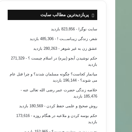
پربازدیدترین مطالب سایت
سایت نوگرا
- 823,856 بازدید
شعر، زندگی زیبـاســـت !
- 485,306 بازدید
عشق زن به غیر شوهر
- 280,263 بازدید
حکم نوشیدن آبجو (بیره) در اسلام چیست ؟
- 271,329
بازدید
میانمار کجاست؟ چگونه مسلمان شدند؟ و چرا قتل عام
می شوند؟
- 196,144 بازدید
خلاصه زندگی حضرت عمر رضی الله تعالی عنه
-
185,476 بازدید
روش صحیح و علمی حفظ کردن
- 180,569 بازدید
حکم بوسه کردن و ملاعبه در هنگام روزه
- 173,616
بازدید
نصیب زن در بهشت چیست؟
- 152,965 بازدید