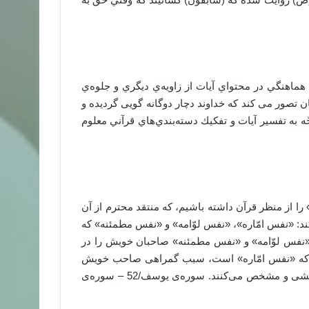
 هماهنگي در محتواي آيات از زاويه‌ي ديگري و جلوه‌ي
ان تصور می کند که خداوند دچار دوگانه گویی گردیده و
 به تفسير آيات و تفكيك دسته‌‌بندي‌هاي قرآني معلوم
 را از منظر قرآن داشته باشیم، که منتقد محترم از آن
د: «نفس امّاره»، «نفس لوّامه» و «نفس مطمئنه» که
 : «نفس لوّامه» و «نفس مطمئنه» صاحبان خویش را در
ی که «نفس امّاره» است، سبب گمراهی صاحب خویش
می‌شود. لذا با این تقسیم بندی نفس، انسان‌ها مرز خود را خط‌کشی و مشخص می‌کنند. سوره‌ی یوسف/52 – سوره‌ی