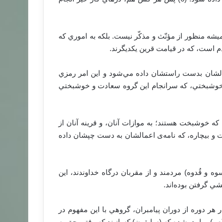
زوج، زوج هميشه منظور از مؤنّث و مذكّر نيست. بلكه به اموري كه
م است، كه در قيامت قرين يكديگرند.
مالشان بدست راستشان داده مي‌شود و اين امر رمزي
و خوشبختي، كه سرانجام اين گروه سعادت و خوشبختي
 كه خوشبخت هستند؛ به موازات آنان، و قرينه آنان از
بخت و بيچاره، كه نامه‌ی اعمالشان به دست چپشان داده
ه و قُدوه) مردمند و از مقربان درگاه خداوندند، اين
شي گرفتن بوده‌اند.
هر دوره از دوران پيامبران، گروهي با اين مفهوم در
بر(ص) روايت شده كه (سابقون) كسانيند كه وقتي حق به