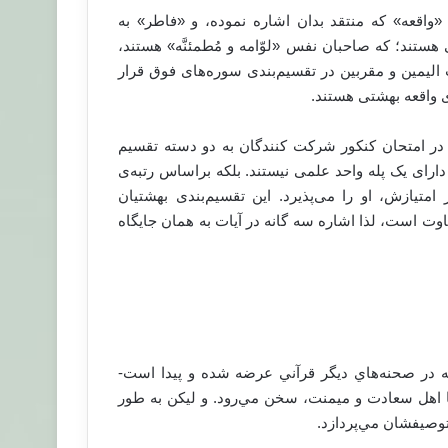
 «واقعه» که منتقد بدان اشاره نموده، و «فاطر» به
ستند؛ که صاحبان نفس «لوّامه و مُطمئنَّه» هستند،
 الیمین و مقربین در تقسیم‌بندی سوره‌های فوق قرار
‌ی واقعه بهشتی هستند.
م، در امتحان کنکور شرکت کنندگان به دو دسته تقسیم
ای یک پله واحد علمی نیستند. بلکه براساس رتبه‌ی
متیازش، او را می‌پذیرد. این تقسیم‌بندی بهشتیان
وت است، لذا اشاره سه گانه در آیات به همان جایگاه
كه در صحنه‌هاي ديگر قرآني عرضه شده و پيدا است-
ا اهل سعادت و ميمنت،‌ سخن مي‌رود. و ليكن به طور
توصيفشان مي‌پردازد.