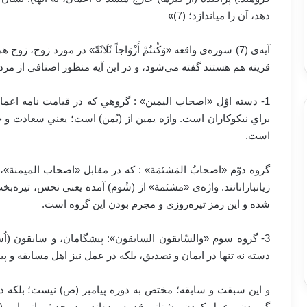
دهد، آن را مي‏اندازد؛ (7)»
آيه‌ی (7) سوره‌ی واقعه «وَكُنتُمْ أَزْوَاجاً ثَلَاثَةً» ‏در مورد 
قرينه هم هستند گفته مي‌شود، و در اين آیه منظور اصنافي از مرد
1- دسته اوّل «اصحاب اليمين» : گروهي كه در قيامت نامه اع
براي نيكوكاران است. واژه يمين از (يُمن) است؛ يعني سعادت 
است.
گروه دوّم «اصحابُ المَشئمَة» : كه در مقابل «اصحاب الميمنة»،
زيانبارانانند. واژه‌ی «مشئمة» از (شُوم) آمده يعني نحس، تيره‌
شده و اين رمز تيره‌روزي و مجرم بودن اين گروه است.
3- گروه سوم «والسّابقون السابقون»: پيشگامان، و سابقون (اُسو
دسته نه تنها در ايمان و تصديق، بلكه در عمل نيز اهل مسابقه و پي
و اين سبقت و سابقه؛ مختص به دوره پيامبر (ص) نيست؛ بلكه در 
گرويدن و عمل كردن پيشتاز و قدوه بوده‌اند – در حديثي از پيام