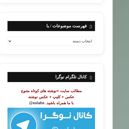
فهرست موضوعات / با
ف
ه
ر
س
ت
م
و
کانال تلگرام نوگرا
ض
و
مطالب سایت +نوشته های کوتاه متنوع
ع
عکس + کلیپ + عکس نوشته
ا
با ما همراه باشید.
eslahe@
ت
/
ب
ا