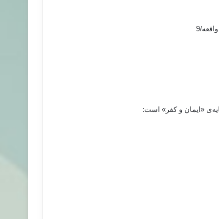
قعه/9