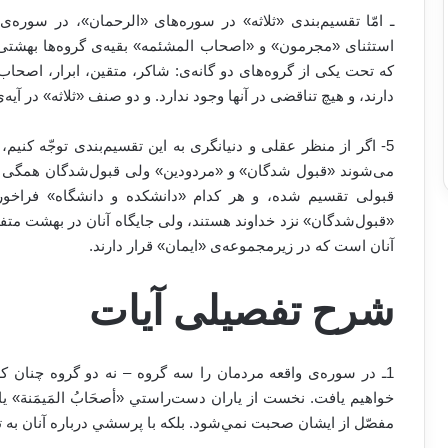
ـ امّا تقسیم‌بندی «ثلاثه» در سوره‌های «الرحمان»، در سوره‌ی
استثنای «مجرمون» و «اصحاب المشئمه» بقیه‌ی گروه‌ها بهشتی ه
که تحت یکی از گروه‌های دو گانه‌ی: شاکر، متقین، ابرار، اصحاب
دارند، و هیچ تناقضی در آنها وجود ندارد. و دو صنف «ثلاثه» در آیه
5- اگر از منظر عقلی و دنیانگری به این تقسیم‌بندی توجّه کنی
می‌شوند «قبول شدگان» و «مردودین» ولی قبول‌شدگان همگی دار
قبولی تقسیم شده، و هر کدام «دانشکده و دانشگاه» فراخور ا
«قبول‌شدگان» نزد خداوند هستند، ولی جایگاه آنان در بهشت متفا
آنان است که در زیرمجموعه‌ی «ایمان» قرار دارند.
شرح تفصیلی آیات
1ـ در سوره‌ی واقعه مردمان را سه گروه – نه دو گروه چنان 
خواهيم يافت. نخست از ياران دست‌راستي «أصحَابُ المَيمَنة» ي
مفصّل از ايشان صحبت نمي‌شود. بلكه با پرسشي درباره آنان به 