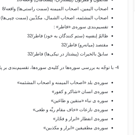
اصحاب الیمین، اصحاب المیمنه (سمت راستی‌ها) واقعه/8
اصحاب المشئمه، اصحاب الشمال، مکذّبین (سمت چپی‌ها) وا
تقسیم‌بندی سوره‌ی «فاطر» :
ظالمٌ لِنفسِه (ستم کنندگان به خود) فاطر/32
مقتصد (میانه‌رو) فاطر/32
سابقٌ بالخیرات (پیشتاز در نیکی‌ها) فاطر/32
4- با توجّه به بررسی سوره‌ها در کلیه‌ی سوره‌ها، تقسیم‌بندی بر پایه‌ی «ایمان و کفر» است:
سوره‌ی بلد «اصحاب المیمنه و اصحاب المشئمه»
سوره‌ی انسان «شاکر و کفور»
سوره ی نباء «متقین و طاغین»
سوره‌ی نازعات «خاف مقام ربِّه و طغی»
سوره‌ی انفطار «ابرار و فجّار»
سوره‌ی مطفیفین «ابرار و مکذبین»