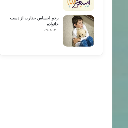
زخمِ احساسِ حقارت از دستِ
خانواده
۰۴/۰۸/۰۳