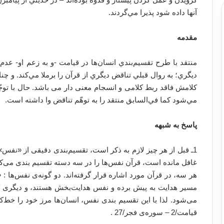
آنها داده شود پذيرا مي‌گردند.
مقدمه
منتقد با طرح تقسيم‌بندي انسان‌ها در قيامت -و به زعم او- عدم
ديگري؛ به روال قبلي تناقض ديگري از قرآن را برملا مي‌كند. و چن
کلامش فاقد ربط کلامی و انسجام معنی دار می باشد. حال با توجّه
مي‌شود كما في‌السابق منتقد را به توهّم تناقض وا داشته است.
پاسخ به شبهه
1ـ قبل از هر چیز لازم به ذکر است، تقسیم‌بندی دقیقی از «نفس»
غافل مانده است، قرآن نفس‌ها را در سه دسته تقسیم بندی می‌کن
هر سه، در قرآن مورد اشاره قرار گرفته‌اند. دو گونه‌ی نفس‌ها
مسیر هدایت به پیش برده و نفس هدایت‌بخش هستند، و دیگر
قیامت/2 – سوره‌ی فجر/27 .