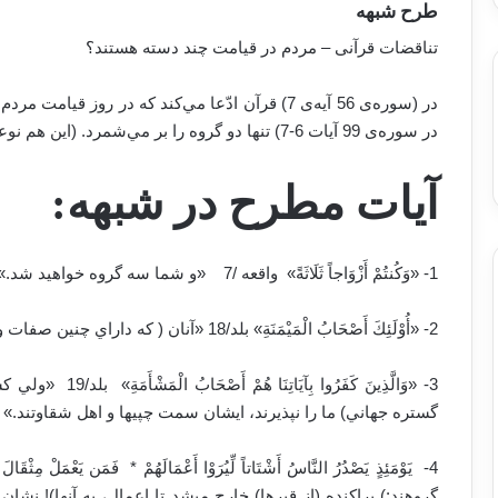
طرح شبهه
تناقضات قرآنی – مردم در قیامت چند دسته هستند؟
در سوره‌ی 99 آيات 6-7) تنها دو گروه را بر مي‌شمرد. (این هم نوعی از اختلافات عددی در قرآن است.)
آيات مطرح در شبهه:
1- «وَكُنتُمْ أَزْوَاجاً ثَلَاثَةً» ‌ واقعه /7 ‏ ‏ ‏ «و شما سه گروه خواهيد شد.» ‏
2- «أُوْلَئِكَ أَصْحَابُ الْمَيْمَنَةِ» بلد/18 «آنان ( كه داراي چنين صفات و خصالي هستند) سمت راستيها و اهل سعادتند.» ‏
3- «وَالَّذِينَ كَفَر
گستره جهاني) ما را نپذيرند، ايشان سمت چپيها و اهل شقاوتند.» ‏