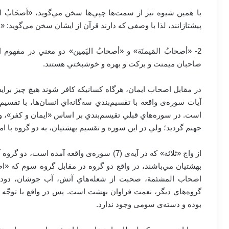
با همين شيوه نيز از سمت‌ها چپي‌ها سخن مي‌گويد، «أصحَابُ ال
پيشتازانند، لذا با وصفي كه دارند قرآن از ایشان سخن مي‌گويد: «وَالسّاب
2- «أصحابُ المَيمنَة» و «أصحابُ اليَمِين» دو معني در مفهوم
صاحبان ميمنت و بركت و بهره و خوشبختي هستند.
در مقابل اصحاب ايمان، هرگاه كسانيكه كافر شوند هيچ چيز براي
آيات سوره‌ی واقعه با تقسيم‌بندي سه‌گانه‌اي انسان‌ها، با تقسي
است. در سوره‌هاي قبلي تقيسم‌بندي بر اساس «ايمان و كفر»، و
جهنم گرديد؛ ولي در اين سوره و تقسيم بهشتيان، به دو گروه با امت
از واج «ثلاثة» كه در آيه‌ی (7) سوره‌ی واقعه آمد
بهشتيان مي‌باشند، در واقع دو گروه در مقابل گروه سوم كه «ا
اصحاب المشئمة، صحبت از شعله‌هاي آتش، آب جوشان، دود 
گروه‌هاي ديگر، نعمت فراوان بهشت است. پس در واقع با توجّه ب
بوده و دسته‌ی سومی وجود ندارد.