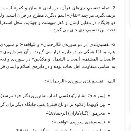
2- تمام تقسیم‌بندی‌های قرآن، بر پایه‌ی «ایمان و کفر» است
برنمی‌گیرد. هر چند «نفاق» اسم دیگری مطرح در قرآن است. ولی
دو جایگاه در مقابل ایمان و کفر «بهشت و جهنّم»، محل استقرار
تحت این تقسیم‌بندی جای می گیرد.
3- تقسیم‌بندی در دو سوره‌ی «الرحمان» و «واقعه»؛ و سوره‌ی 
هم‌سو، امّا همگی در دو دایره قرار می گیرند، و آن هم دایره‌
«أصحاب المشئمه، أصحاب الشمال و مکذّبین» در سوره‌ی واقعه، هم
به اسامی متفاوت، اهل نجات بوده و در دایره‌ی اسلام و ایمان قرار
الف – تقسیم‌بندی سوره‌ی «الرحمان» :
لِمَن خافَ مقامَ ربّهِ (کسی که از مقام پروردگار خود نترسد) ا
مِن دُونهما (علاوه بر دو باغ قبلی) یعنی جایگاه دیگر برای گرو
مجرمون (گناه‌کاران) الرحمان/41
تقسیم‌بندی سوره‌ی «واقعه» :
سابقون و مقربون (پیشتازان، پیشگامان) واقعه/10