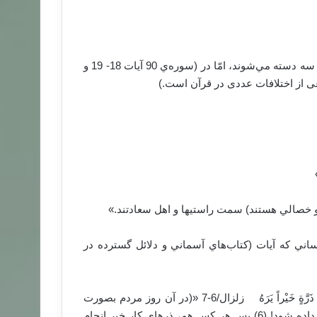
در (سوره‌ی 56 آيه‌ی 7) قرآن ادّعا مي‌كند كه در روز قيامت مردم سه دسته مي‌شوند، امّا در (سوره‌ي 90 آيات 18- 19 و
ُوا بِآيَاتِنَا هُمْ أَصْحَابُ الْمَشْأَمَةِ» ‏ بلد/19 ‏ «ولي كساني كه آيات (كتاب‌هاي آسماني و دلائل گسترده در
4- ‏ يَوْمَئِذٍ يَصْدُرُ النَّاسُ أَشْتَاتاً لِّيُرَوْا أَعْمَالَهُمْ ‏* ‏ فَمَن يَعْمَلْ مِثْقَالَ ذَرَّةٍ خَيْراً يَرَهُ ‏ زلزال/6-7 «(در آن روز مردم بصورت
گروهند:) پراكنده (از قبرها) خارج مي‏شد تا اعمال، به آنها)! نشان داده شود! (6) پس هر كس هم، ذره‏اي كار خير انجام