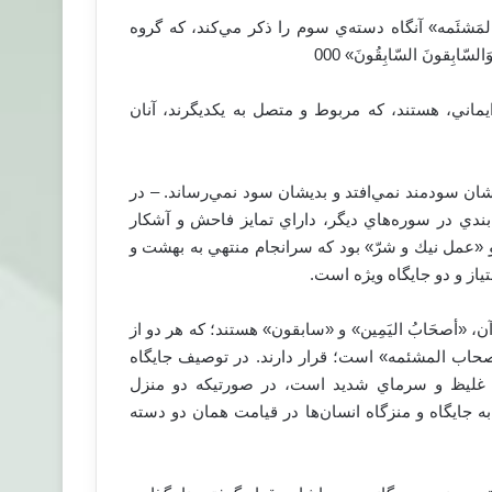
مَشئَمه» آنگاه دسته‌ي سوم را ذكر مي‌كند، كه گروه
ِقونَ السّابِقُونَ» 000
 ايماني، هستند، كه مربوط و متصل به يكديگرند، آنان
شان سودمند نمي‌افتد و بديشان سود نمي‌رساند. – در
م‌بندي در سوره‌هاي‌ ديگر، داراي تمايز فاحش و آشكار
 «عمل نيك و شرّ» بود كه سرانجام منتهي به بهشت و
ياز و دو جايگاه ويژه است.
ه است، دو گروه آن، «أصحَابُ اليَمِين» و «سابقون» هستند؛ كه هر دو از
صحاب المشئمه» است؛ قرار دارند. در توصيف جايگاه
غليظ و سرماي شديد است، در صورتيكه دو منزل
ه جایگاه و منزگاه انسان‌ها در قیامت همان دو دسته