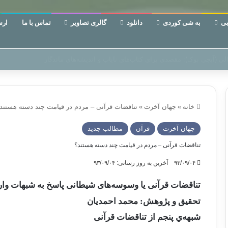
ی
به شی کوردی
دانلود
گالری تصاویر
تماس با ما
ارس
ن‌، دوری وکناره‌گیری از راه خداست‌!
خانه
»
جهان آخرت
»
تناقضات قرآنی – مردم در قیامت چند دسته هستند
جهان آخرت
قرآن
مطالب جدید
تناقضات قرآنی – مردم در قیامت چند دسته هستند؟
۹۳/۰۹/۰۴
آخرین به روز رسانی: ۹۳/۰۹/۰۴
تناقضات قرآنی یا وسوسه‌های شیطانی پاسخ به شبهات وارد
تحقیق و پژوهش: محمد احمدیان
شبهه‌ي پنجم از تناقضات قرآنی