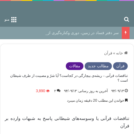
جستجو برای
منو
سر دفتر فساد در زمین‌، دوری وکناره‌گیری از راه خداست‌!
خانه
»
قرآن
قرآن
مطالب جدید
مقالات
تناقضات قرآنی – ریشه‌ی بیچارگی در کجاست؟ آیا شرّ و مصیبت از طرف شیطان
است ؟
۹۴/۰۹/۱۳
آخرین به روز رسانی: ۹۴/۰۹/۱۳
۲
3,890
خواندن این مطلب 20 دقیقه زمان میبرد
تناقضات قرآنی یا وسوسه‌های شیطانی پاسخ به شبهات وارده بر
قرآن