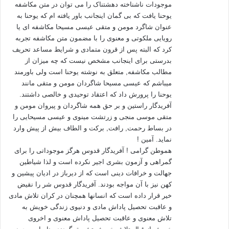
را بیان کرده است.
موجودات ناشناخته دهشتناک را می توان در متن مکاشفه
یوحنا یافت که بی گمان اینجانب باور یافته ام که یوحنا به
عنوان شاگرد مومن و متقی عیسی مسیحا مکاشفه ای یا
«اللَّهُ خَالِقُ كُلِّ شَيْءٍ وَهُوَ عَلَى كُلِّ شَيْءٍ وَكِيلٌ ‏» (زمر/62)
رویایی ملکوتی و معنوی را با مضمون متن مکاشفه تجربه
کرد که البته پس از قرون متمادی و شرایط مساعد تحریف
«‏ خدا آفريدگار همه چيز است و همه چيز را مي‌پايد و مراقبت
بدرستی برای اینجانب مشخص نیست که چه میزان از
مي‌نمايد.»
مطالب مکاشفه, متعلق به نوشته یوحنا است ولی باورمند
میباشم که عیسی مسیحا شاگردان مومن و متقی مانند
ذات حسنه و سیّئه، بیانگر دو جهت مختلف، و دو مسیر کاملاً جدا و
یوحنا را پرورش داد که اعتقاد توحیدی و خالصی داشتند.
متضاد هستند، امّا نظام خلقت بر اساس این زوجیت، «حسنه و
آفریدگار راستین و بر حق همه شاگردان و پیروان مومن و
متقی موسی منجی و زرتشت مینوی و عیسی مسیحایی را
سیّئه»، «مثبت و منفی» استوار است، و وجود آن‌ها یک ضرورت
در بساط رحمت, رافت, برکت و الطاف بیش از پیش وارد
اجتناب ناپذیر است، و اصلاً پایه تداوم نظام خلقت است، همانند
نماید. آمین !
مثبت و منفی در ریاضی اساس محاسبات است، نظام خلقت هم از
هموطن گرامی ! آفریدگار قدوس هرگز موجوداتی را برای
همین قانون پیروی می‌کتد، امّا در محور مختصات ریاضی، مثبت و
گمراهی و آزمون بشری اجیر نکرده است و لذا شیاطین
منفی درست است در روی یک محور مختصات ترسیم می‌شوند،
جهالت و خرافات دینی است که از دیرباز در ادیان پیشین و
ولی در دو جهت کاملاً متفاوت هر کدام به سوی بی‌نهایت مثبت و
کهن نیز با آن مواجه بودند. آفریدگار قدوس شر را نقیض
منفی حرکت می‌کنند، عالم حسنات و سیّئات هم از این قاعده بهره
خیر قرار داده است که انسانها همچنان در کران تلاش مادی
و عاقبت تحصیل پاداش مادی و دنیوی زندگی خویش به
می‌گیرند. امّا هر دو مخلوق، یک منشأ و مصدر دارند، آن هم خداوند
تلاش معنوی و عاقبت تحصیل پاداش معنوی و اخروی
است. چون نظام زندگی، نظام امتحان و آزمایش است. دایره‌ی