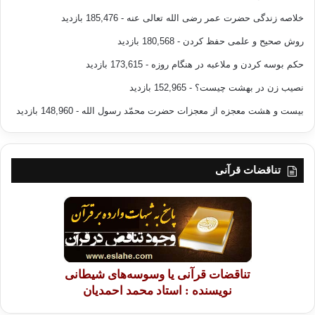
می‌کند؛ که تا حدودی تشابه تفسیری با رأی امام فخررازی دارد:
خلاصه زندگی حضرت عمر رضی الله تعالی عنه
- 185,476 بازدید
روش صحیح و علمی حفظ کردن
- 180,568 بازدید
الف ـ از آن روی که شیطان به ایّوب(ع) وسوسه القاء می‌کند، و
حکم بوسه کردن و ملاعبه در هنگام روزه
- 173,615 بازدید
ایّوب(ع) از او اطاعت نموده و این کار سبب رنج و عذاب او گردیده
است.
نصیب زن در بهشت چیست؟
- 152,965 بازدید
بیست و هشت معجزه از معجزات حضرت محمّد رسول الله
- 148,960 بازدید
ب ـ ایّوب(ع) رنج و عذاب را به شیطان نسبت داده، تا رعایت ادب را
نموده باشد، در حالی که جز خداوند کسی توانایی و قدرت انجام
عذاب و رنج را ندارد.(3)
تناقضات قرآنی
تفسیر المیزان ضمن تأیید نظریه کشّاف، از معصومین دفاع می‌کند و
این گونه اظهار رأی می‌کند: ظاهراً مراد از «مسّ شیطان» این است
که ایّوب(ع) می خواهد رنج و عذاب را به نحوی از سببیّت و تأثیر، به
شیطان نسبت دهد. در این جا این اشکال پیش می‌آید که یکی از
گرفتاری‌های ایّوب(ع) «مرض» جسمی او بوده و مرض علل و اسباب
تناقضات قرآنی یا وسوسه‌های شیطانی
عادی و طبیعی دارد، چگونه آن جناب (ایّوب (ع)) مرض خود را به
نویسنده : استاد محمد احمدیان
شیطان نسبت داده؟ جواب این اشکال آن است که این دو سبب