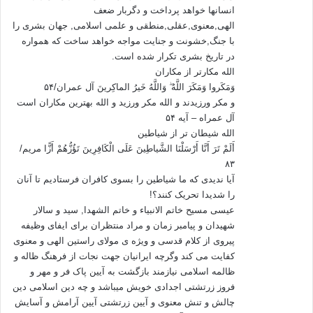
جملگي آنان را گمراه مي‌نمايم.»
انسانها خواهد پرداخت و دگربار ضعف
الهی,معنوی,عقلی,منطقی و علمی اسلامی, جهان بشری را
«قَالَ فَبِعِزَّتِكَ لَأُغْوِيَنَّهُمْ أَجْمَعِينَ ‏» (ص/82)
با جنگ,خشونت و جنایت مواجه خواهد ساخت که همواره
در تاریخ بشری تکرار شده است.
الله مکارتر از مکاران
«‏گفت: به عزّت و عظمتت سوگند كه (در پرتو عمر جاويدان و تلاش
وَمَکَروا وَمَکَرَ اللَّهُ ۖ وَاللَّهُ خَیرُ الماکِرینَ آل عمران/۵۴
بي‌امان) همه آنان را گمراه خواهم كرد.»
و مکر ورزیدند و الله مکر ورزید و الله بهترین مکاران است
آل عمراه – آیه ۵۴
در جایی که حضرت ایّوب(ع) آن را به شیطان نسبت داده است، هر
الله شیطان تر از شیاطین
چند در اساس رنج وارده، مخلوق الهی است، ولی شیطان در تحقق
أَلَمْ تَرَ أَنَّا أَرْسَلْنَا الشَّیاطِینَ عَلَى الْکَافِرِینَ تَؤُزُّهُمْ أَزًّا مریم/
آن در حوزه‌ی اراده‌ی ایّوب(ع)، نقش آفرینی می‌کند. آنجایی که
۸۳
آیا ندیدی که ما شیاطین را بسوی کافران فرستادیم تا آنان
مفسران گاهی آن را به شیطان، و گاهی می‌گویند ایّوب(ع) از باب
را شدیدا تحریک کنند؟!
ادب بر موضوع وارد شده‌اند، امّا موضوع به خداوند برمی‌گردد، زیرا
عیسی مسیح خاتم الانبیاء و خاتم الشهدا, سید و سالار
نتیجه‌ی خلقت اوّلیه تمام امور به خداوند برمی‌گردد، ولی تحقق
شهیدان و پیامبر زمان و مراد منتظران برای ایفای وظیفه
«شرّ» به عامل توسعه‌ی آن «ابلیس»، منتهی می‌شود. پس مفسران
پیروی از کلام قدسی و ویژه ی مولای راستین الهی و معنوی
به خطا نرفته و دقیق موضوع را بیان کرده‌اند.
کفایت می کند وگرچه ایرانیان جهت نجات از فرهنگ ظاله و
ظالمه اسلامی نیازمند بازگشت به آیین پاک فر و مهر و
4ـ امّا سه دایره‌ی «مصیبت» مطرح در سه آیه، با توجّه به توضیحات
فروز زرتشتی اجدادی خویش میباشد و چه دین اسلامی دین
چالش و تنش معنوی و آیین زرتشتی آیین آرامش و آسایش
داده شده در خلال بحث و تفسیر آیات، بیانگر سه اراده‌ی مستقل