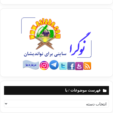
«قَالَ رَبِّ بِمَا أَغْوَيْتَنِي لأُزَيِّنَنَّ لَهُمْ فِي الأَرْضِ وَلأُغْوِيَنَّهُمْ أَجْمَعِينَ * إِلاَّ
عِبَادَكَ مِنْهُمُ الْمُخْلَصِينَ * قَالَ هَذَا صِرَاطٌ عَلَيَّ مُسْتَقِيمٌ * إِنَّ عِبَادِي
لَيْسَ لَكَ عَلَيْهِمْ سُلْطَانٌ إِلاَّ مَنِ اتَّبَعَكَ مِنَ الْغَاوِينَ » (حجر42-39)
«گفت: پروردگارا! به سبب اين كه (به خاطر اين انسان) مرا گمراه
ساختي، (معاصي و اعمال زشت را) در زمين برايشان مي‌آرايم و
جملگي آنان را گمراه مي‌نمايم. ‏ مگر بندگان گزيده و پاكيزه تو از
ايشان. (كه چون دلهايشان به ياد تو آباد است، تلاش من در حق آنان
بر باد است). ‏‏فرمود: اين (خلوص بندگان راستين) طريقه درستي
است كه دقيقاً راه به سوي من دارد، (و حفظ ايشان از گمراهي ،
شيوه صحيحي است كه من آن را بر عهده گرفته‌ام). ‏‏بي‌گمان تو هيچ
گونه تسلّط و قدرتي بر بندگان من نداري، مگر آن گمراهاني كه (به
وسوسه تو گوش فرا بدهند و) به دنبال تو راه بيفتند.»
فهرست موضوعات / با
شرح تفصیلی آیات :
ف
ه