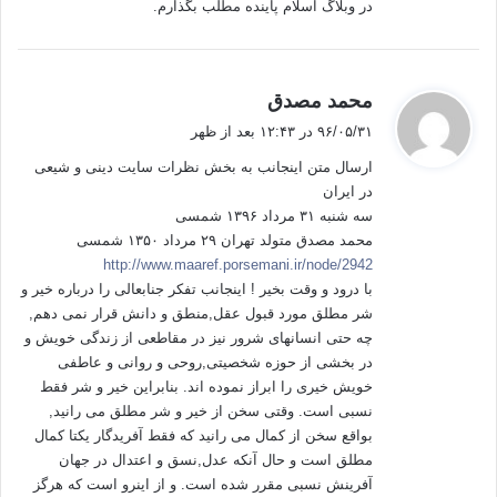
در وبلاگ اسلام پاینده مطلب بگذارم.
می‌پندارند، و بعضی از رخدادها از مصدر اراده‌ی مطلق صورت گرفته
و اراده‌ی انسان در آن فاقد نقش و کارایی است.
گ
محمد مصدق
مقدمه
ف
۹۶/۰۵/۳۱ در ۱۲:۴۳ بعد از ظهر
ت
ارسال متن اینجانب به بخش نظرات سایت دینی و شیعی
:
با توجّه به مفهوم آیات، سه رویکرد متفاوت در مقابل مصائب به
در ایران
چشم می‌خورد، در آیه‌ی (41) سوره‌ی ص، حضرت ایّوب(ع) در
سه شنبه ۳۱ مرداد ۱۳۹۶ شمسی
محمد مصدق متولد تهران ۲۹ مرداد ۱۳۵۰ شمسی
شکوائیه‌ی خویش در حضور پروردگار، رنج و عذاب را از اهریمن
http://www.maaref.porsemani.ir/node/2942
می‌داند، در صورتی که در آیه‌ی (79) سوره‌ی نساء، انسان در مقابل
با درود و وقت بخیر ! اینجانب تفکر جنابعالی را درباره خیر و
هر مصیبتی خودش مسؤول است؛ چون خداوند خیر و حسنات را
شر مطلق مورد قبول عقل,منطق و دانش قرار نمی دهم,
برای انسان مدّنظر داشته، نه شرّ و سیئات را، در همان حال در آیه‌ی
چه حتی انسانهای شرور نیز در مقاطعی از زندگی خویش و
(78) سوره‌ی نساء، خداوند مسؤولیت سیّئات را برعهده می‌گیرد.
در بخشی از حوزه شخصیتی,روحی و روانی و عاطفی
بنابراین از نظر منتقد سه رویکرد متفاوت نسبت به مصائب و سیئات،
خویش خیری را ابراز نموده اند. بنابراین خیر و شر فقط
دوگانگی و «تناقض» در آیات قرآن را می‌رساند. حال شأن نزول و
نسبی است. وقتی سخن از خیر و شر مطلق می رانید,
بواقع سخن از کمال می رانید که فقط آفریدگار یکتا کمال
تفسیر آیات را مورد بررسی قرار می‌دهیم؛ تا دریابیم آنچه را که
مطلق است و حال آنکه عدل,نسق و اعتدال در جهان
منتقد تصور می‌کند «تناقض» در آیات است، یا اینکه ایشان دچار
آفرینش نسبی مقرر شده است. و از اینرو است که هرگز
تناقض بینی در آیات شده‌اند.