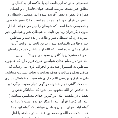
شخصیتی,خانواده ای,جامعه ای یا حاکمه ای به کمال و
مطلق خیر دست نیازیده است. جهان,جانداران و انسان
پاسخ به شبهه:
همراه با نقص و نقض آفریده شده اند. همچنین شیطان و
ابلیس در قرآن جن خوانده نشده است و لذا تعبیر شخصی
و خصوصی شما است که شیطان را جن می خواند. اما از
سوی دیگر قرآن زید بن ثابث به شیطان شر و شیاطین خیر
1ـ دو نیروی «علم و اراده» که در انسان وجود دارد، از ویژگی‌های
اشاره دارد که شیطان شر و طاغی رانده شد و شیاطین
ممیّزه‌ی انسان از سایر مخلوقات، خاصتاً حیوانات می‌باشد. اراده به
خیر و طاعی باقیمانده شد. زید بن ثابث در روایت آیات
انسان قدرت انتخاب می‌بخشد و «مختار» بودن و «مسؤول» بودن در
قرآن مدعی شده است که الله از شیاطین خیر در راستای
مسیر حرکت انسان در راستای کمال، در طول هم قرار می‌گیرند.
انحراف مشرکان یا کافران سود می جوید؛” بنابراین
یعنی انسان ابتدا مختار است، و سپس مسؤول، امّا در روند حرکت
الله,خود در مقام خدای شیاطین خیری قرار دارد که همچون
انسان دو دایره وجود دارد، یکی دایره‌ی «اراده‌ی خداوند»، و دیگری
شیاطین به استمرار ضلالت و انحراف یاری می رساند که
دایره‌ی «اراده‌ی انسان»، اراده‌ی انسان جزئی از اراده‌ی الهی است،
منافی هدف رسالت و هدف هدایت و نجات بشریت میباشد.
طی تحقیق و بررسی الله, دارای شخصیت و عواطف بشری
و زیرمجموعه‌ی آن است، امّا به صورت مستقل عمل می‌کند. احتمالاً
است که گاهی دچار خشونت و گهی دچار محبت میگردد و
این پرشی به ذهن متبادر گردد مگر ممکن است، زیرمجموعه‌ای
لذا تناقض در الله مشهود می شود که نمایانگر نقص و
مستقل از کل آن مجموعه عمل کند؟ در جواب می‌توان گفت بله!
نقصان در ماهیت الله, بزرگترین خدای مسلمین میباشد (
اراده‌ی انسان همانند بودجه‌ی مملکتی که اختصاص به بخشی محدود
الله اکبر ).چرا قرآن الله را مکار خوانده است ؟ زیرا به
داده می‌شود، جزئی از کل بودجه مملکتی، می‌باشد. و مستقل هزینه
گواه آیات قرآن ناتوان و نادان میباشد که گواه این مدعا
می‌شود. هر فردی اراده‌ی خویش را از اراده‌ی مطلق الهی دریافت
همانا شکست الله و محمد بن عبدالله در مباحثه با اهل