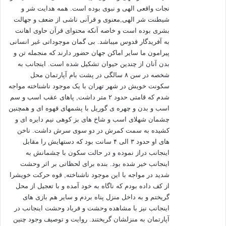
درونی «بَصَر»، «سَمْع» و «فُؤاد» را به انسان بخشیده، نیروی عقل و
نجات واقعی الهی و نبوی بوده است. همه هدایت شر و
هدایت‌گر درونی را به او عطا کرده، و در خارج از وجود او پیامبران را
شیطنت شر الهی,معنوی و قرآنی ناشی از ضعف و جهالت
به عنوان هدایت‌گر خارجی و راهنما فرستاده، و سرانجام مجموعه
بشری بوده است و خاصه آنکه محتوای قرآن حاوی اهانت
مقررات «بایدها و نبایدها» در قالب شریعت برای انسان نازل کرده
به آفریدگار قدوس میباشد. بی گمان موجوداتی غیر انسانی
است، که از طرفی شیوه‌ی حرکت در مسیر تکامل را همانند
پیرامون ما سایر اماکن جهان حضور دارند که منجمله تن و
بدن آنان از چندین حیوان تشکیل شده است. اینجانب به
تابلوهای راهنمایی و رانندگی، قرار داده، تا گام به گام سرعت،
شخصه در سن ۸ سالگی در پشت بام آپارتمان محل
حرکت و خطرات مسیر حرکت را به او نمایاند، و از طرفی دیگر
سکونت خویش در شهر تهران با یک موجود ناشناخته مواجه
ارزش‌ها و ضد ارزش‌ها، «حسنات» و «سیّئات» و یا «حُسن» و «قُبح»
شدم که قامتی حدود ۲ متر داشت, پاهای عقب اسب و سم
که عقل قادر به تشخیص آن‌ها نیست، برای انسان محرز و آشکار
اسب و بدن و چهره ی گوریل با پشمهای قهوه ای و همچنین
نموده است. در مقابل این مجموعه خدمات ارائه شده در دایره‌ی
چشمان شهلای اسب و شاخ های بز کوهی نیم دایره ای و
اراده فردی مختار و مسؤول است، و هر «سیّئه‌ای» را که انجام دهد
کشیده به سمت کمرش در دو سوی سرش داشت. ناخن
در مقابل آن مسؤولیت دارد، و در صورت تخلف مشمول جریمه
های او حدود ۳ الی ۴ سانت بود که دستهایش را مقابل
اینجانب دراز نموده و در حالت سکون با چشمانش به
می‌شود. و هر حسنه‌ای را که انجام می‌دهد، از پاداش آن بهره‌مند
اینجانب خیر شده بود. بنده برای لحظاتی بر اثر وحشت
است.
شدید در مواجه با این موجود ناشناخته, قوه حرکت خویشرا
از کف داده بودم که ناگاه به خود آمده و با تعجیل از محل
3ـ «حسنه» و «سیّئه»، خیر و شرّ، که در آیات مطرح شده‌اند، همگی
گریختم و به داخل منزل پناه بردم و سایر هم بازی های
مخلوق خداوند هستند، زیرا هیچ مخلوقی در نظام هستی خارج از
اینجانب نیز با مشاهده وحشت و فریاد وحشت اینجانب در
دایره‌ی خلقت الهی و اراده‌ی مطلق او نیست، و قرآن به صراحت آن
آپارتمان به منزلشان گریختند. روایت و توصیف وجود چنین