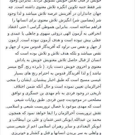
خویش از قبال تلاش خویش تشویق گردند. بنابراین وجود
تکلیف الهی در این مورد برای انسان در راستای اخذ و دست یابی به
شر فقط جنبه تکوین انگیزه تلاش معنوی داشته است, چه
حسنات، داوری از سیّئات، تدوین قوانین بایدها و نبایدها، ارسال
جهان جانداران در آفرینش عرصه تلاش میباشد و لذا وجود
پیامبران، استعداد تشخیص، و بعضاً توانایی ترجیح به انسان، همه‌ی
شر (مضامین شر) انگیزش تلاش معنوی برای انسانها را
این‌ها حمایت خداوند از انسان است، لذا خداوند «حسنات» را به
فراهم ساخته است. بنابراین هموطن گرامی ! حتی اعتقاد
خودش نسبت می‌دهد همچنان‌که در آیه‌ی (79) سوره‌ی نساء آمده
انحرافی به آزمون الهی دروغی سهوی و جاهلی یا عمدی و
است. بنابراین خداوند ضمن این‌که خالق «سیّئات» هم هست، امّا
عقلی بیش نبوده است و هدف آزمون نبوده است, آزمون
از جهل و نقص می تراود که آفریدگار قدوس منزه از جهل و
مدافع و طرفدار حسنات بوده و از سیّئات بیزاری جُسته و انجام آن را
نقص میباشد و بلکه هدف تلاش و تلاش بوده است که
به انسان نسبت می‌دهد. در واقع خداوند توسعه دهنده «حسنات»
انسان از قبال حاصل تلاش معنویش خویش به پاداش
است. امّا مخلوق دیگری در نظام خلقت رسالت و مسؤولیت او، نشر
معنوی و اخروی خویش دست یازد. ( نابرده رنج, گنج میسر
سیّئات است، تا همچنان‌که در محور مختصات نظام خلقت مثبت به
نباشد ) و لذا آفریدگار قدوس به احترام رنج های بسیار
سمت بی‌نهایت در حرکت است، منفی هم همان روند را طی کند، و
عیسی مسیح است که طبق اخبار پیشنیان, ایشان را منجی
مسؤولیت آن بر عهده «شیطان» است.
آخرالزمان تعیین نموده است و حال آنکه ضمن اختلاف
تاریخی در وجود فردی به نام مهدی بن عسگری و توافق
مصلحتی در موجودیت چنین فردی, طبق روایات شیعی
«قَالَ رَبِّ بِمَا أَغْوَيْتَنِي لأُزَيِّنَنَّ لَهُمْ فِي الأَرْضِ وَلأُغْوِيَنَّهُمْ أَجْمَعِينَ ‏»
است که مهدی موعود با خصال تروریست شیعی و اسلامی,
(حجر/39)
نقش تروریست آخرالزمان را ایفا خواهد نمود که همچون
محمد بن عبدالله,ابوبکر,عمر,عثمان و علی بن ابیطالب و
«‏گفت: پروردگارا! به سبب اين كه (به خاطر اين انسان) مرا گمراه
ابوبکر البغدادی و سایر رهبران اسلامی اعم از شیعی,سنی
ساختي، (معاصي و اعمال زشت را) در زمين برايشان مي‌آرايم و
و واهلی به سر بریدن انسانها و قتل و کشتار و خونریزی