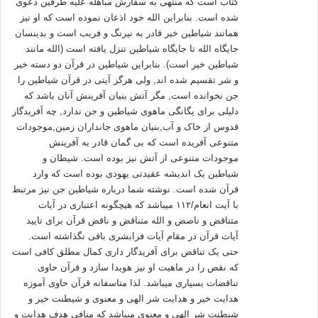
نموده و در بکارگیری آن آزاد می‌باشد، با این وصف، برخلاف مختار
کتاب است که منتهی به سفارش مباهله علیه طرفین دعوی
شده است. بنابراین الله خود اذعان نموده است که او نیز
بودن و مسؤول بودن که در «طول» هم قرار دارند، در تقابل در اراده،
همانند شیاطین خیر قادر به نیرنگ و فریب است و بدینسان
اراده‌ی خداوند و اراده‌ی انسان در «عرض» قرار دارند، و این زیر
جایگاه الله تا جایگاه شیاطین تنزل یافته است (الله مانند
بنایی برای نظریه‌ی مختار بودن انسان است. آیه‌ی (7) سوره‌ی زمر
شیاطین خیر است). بنابراین شیاطین در قرآن دو دسته خیر
این پیام را ابلاغ می‌کند. امور کلان و کلی در نظام هستی در دایره‌ی
و شر تقسیم شده اند, ولی هرگز آیتی در قرآن شیاطین را
اراده‌ی کلی و مطلق الهی صورت می‌گیرد، و اراده‌ی انسان در آن
جن نخوانده است, مگر آتش بنیان آفرینش آنان باشد که
نقش و کارایی ندارد؛ همانند سیاست کلان مملکتی است، که خارج از
دلیلی برای یگانگی ماهوی شیاطین و جن ندارد, چه آفریدگار
اراده‌ی تک‌تک شهروندان، برعهده‌ی مدیریت کلان کشور است. و «قُلْ
قدوس از خاک و آب,بنیان ماهوی جانداران زمین,موجودات
متنوعی آفریده است که بی گمان قادر به آفرینش
کُلٌّ مِنْ عِنْدِ اللهِ» در آیه (78) سوره‌ی نساء اشاره به این مبحث است.
موجودات متنوعی از آتش نیز بوده است. شیطان و
امّا اراده‌ی انسان، آن بخشی از مدیریت فردی است که او مختار در
شیاطین یک اندیشه عقیدتی یهودی بوده است که وارد
«تدبیر و اجرا» است، و در مقابل مسؤول در مقابل عملکرد خویش
قرآن شده است. نوشته شما درباره شیاطین جن نیز مرتبط
است، و «فَمِنْ نَفْسِکَ» در آیه (79) سوره‌ی نساء اشاره به این نکته
با آیت انعام/۱۱۲ میباشد که هیچگونه اعتباری در آیات
دارد، پس دو آیه مطرح در طرح نقد منتقد، اشاره به این دو دایره
متناقض و ناصض و الله متناقض و ناقض قرآن برای تایید
ارادی الهی و ارادی انسانی است، که منتقد یا قادر به تفکیک این دو
آیات قرآن در مقام آیات فرابشری باقی نگذاشته است.
اراده نبوده، یا قادر به پذیرش آن‌ها.
حتی یک تناقض برای آفریدگار داری کمال مطلق کافی است
که نقص را در ماهیت او نیز هویدا سازد و قرآن حاوی
تناقضات بسیاری میباشد. لذا متاسفانه قرآن حاوی آموزه
2ـ در قبال اراده‌ی مستقل که انسان از آن بهره‌مند بوده، و در عرض
هدایت خیر و هدایت شر الهی و معنوی و شیطنت خیر و
اراده‌ی‌ الهی، عمل گرایانه کاربردی می‌شود، خداوند ابزار معرفت
شیطنت شر الهی و معنوی میباشد که منافی هدف هدایت و