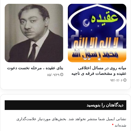
بینی شده چنین است:
۱- پیشنهاد ما این است که کتاب به صورت فصل به فصل و در
طول مدت یک تا دو ماه مطالعه شود.
۲- بین مطالعه هر فصل و فصل بعدی حداقل یک شبانه روز (۲۴
ساعت) فاصله قرار دهید.
۳- پس از مطالعه هر فصل در بازه زمانی ۲۴ ساعته بر روی
میانه روی در مسائل اختلافی
بنای عقیده ، مرحله نخست دعوت
مطالب مطرح شده به دقت تفکر کنید.
عقیده و مشخصات فرقه ی ناجیه
۸۵/۰۹/۲۹
۹۴/۰۲/۰۶
۴- اگر در طی مطالعه فصول کتاب برای شما سوالاتی ایجاد
شد، بدون وقفه در مطالعه فصول، به برنامه ادامه دهید، زیرا به
احتمال زیاد جواب خود را در فصول بعدی خواهید یافت.
دیدگاهتان را بنویسید
۵- رمز اصلی این کتاب در تفکر خواننده آن نهفته است، پس
نشانی ایمیل شما منتشر نخواهد شد.
بخش‌های موردنیاز علامت‌گذاری
حتما بعد از مطالعه هر فصل، در مورد آن خوب فکر کنید.
شده‌اند
*