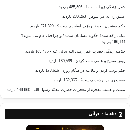
شعر، زندگی زیبـاســـت !
- 485,306 بازدید
عشق زن به غیر شوهر
- 280,263 بازدید
حکم نوشیدن آبجو (بیره) در اسلام چیست ؟
- 271,329 بازدید
میانمار کجاست؟ چگونه مسلمان شدند؟ و چرا قتل عام می شوند؟
-
196,144 بازدید
خلاصه زندگی حضرت عمر رضی الله تعالی عنه
- 185,476 بازدید
روش صحیح و علمی حفظ کردن
- 180,569 بازدید
حکم بوسه کردن و ملاعبه در هنگام روزه
- 173,616 بازدید
نصیب زن در بهشت چیست؟
- 152,965 بازدید
بیست و هشت معجزه از معجزات حضرت محمّد رسول الله
- 148,960 بازدید
تناقضات قرآنی