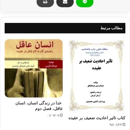
عقیده را مورد بررسی قرار داده و به دیدگاه‌های اصلی هر
انسان در بعد دین و زندگی می‌پردازد.
کتاب در ۳۰ فصل تنظیم شده و برای مطالعه هر فصل آن به
مطالب مرتبط
طور میانگین ۱۵ دقیقه پیش‌بینی شده است. ممکن است که
بعضی از فصل‌های کتاب کمتر از ۱۵ دقیقه و بعضی بیشتر از ۱۵
دقیقه طول بکشد. توصیه اکید ما به شما این است که
فصول
این کتاب را جداگانه و با فاصله زمانی حداقل ۲۴ ساعت مطالعه
کنید
. در این فاصله بهتر است بر روی مسائل مطرح شده تفکر
کنید و نکته به نکته مسائل مطرح شده در فصول را در ذهن خود
تجزیه و تحلیل کنید. در حقیقت این کتاب دو مؤلف دارد. مؤلف
اول مطالب را آماده کرده و به صورت کتاب حاضر در اختیار
شما قرار داده است. مؤلف دوم کتاب خواننده آن می‌باشد، زیرا
وی بوسیله تفکر در فصول کتاب می‌تواند خط مشی فکری خود
خدا در زندگی انسان، انسان
را در طول کتاب دنبال کرده و پایان کتاب را خود رقم بزند. اگر
عاقل، فصل دوم
راستش را بخواهید، بوسیله مطالعه این کتاب به صورت نامنظم
۰۱/۰۹/۰۹
و مغایر از برنامه‌ای که برای مطالعه در نظر گرفته‌ایم، به اهداف
کتاب تاثیر احادیث ضعیف بر عقیده
۹۷/۰۶/۲۳
نهایی این کتاب به طور کامل دست نخواهید یافت. برنامه پیش