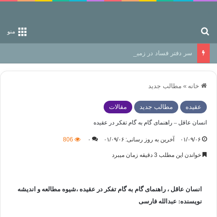
جستجو برای
منو
سر دفتر فساد در زمین‌، دوری وکناره‌گیری از راه خداست‌!
خانه
»
مطالب جدید
عقیده
مطالب جدید
مقالات
انسان عاقل – راهنمای گام به گام تفکر در عقیده
۰۱/۰۹/۰۶
آخرین به روز رسانی: ۰۱/۰۹/۰۶
۰
806
خواندن این مطلب 3 دقیقه زمان میبرد
انسان عاقل ، راهنمای گام به گام تفکر در عقیده ،شیوه مطالعه و اندیشه
نویسنده: عبدالله فارسی