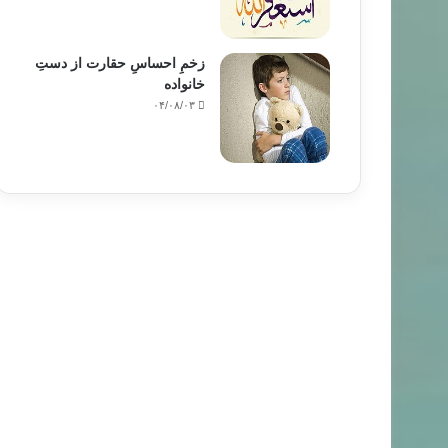
زخمِ احساسِ حقارت از دستِ
خانواده
۰۴/۰۸/۰۳