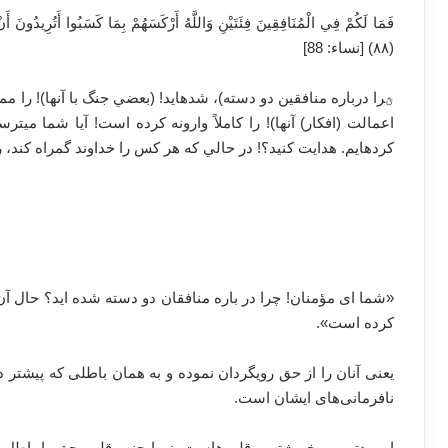
فَمَا لَكُمْ فِي الْمُنَافِقِينَ فِئَتَيْنِ وَاللَّهُ أَرْكَسَهُمْ بِمَا كَسَبُوا أَتُرِيدُونَ أَن
(٨٨) [نساء: 88]
ؿرا درباره منافقين دو دسته)، شده‏ايد! (بعضي جنگ با آنها)! را م
اعمالت (افكار) آنها)! را كاملاً وارونه كرده است! آيا شما مي‏ت
كرده‏ايم. هدايت كنيد؟! در حالي كه هر كس را خداوند گمراه كند، راه
«شما ای مؤمنان! چرا در باره منافقان دو دسته شده اید؟ حال آن 
کرده است».
یعنی آنان را از حق رویگردان نموده و به همان باطلی که پیشتر در 
نافرمانی‌های ایشان است.
این بدترین و خبیث‌ترین قلب‌هاست، زیرا چنین قلبی حق را باطل و