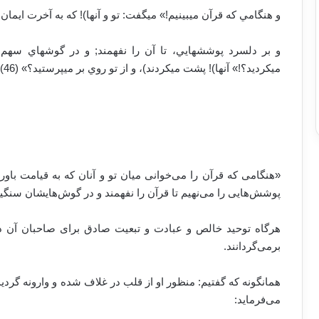
و هنگامي كه قرآن مي‏بينيم!» مي‏گفت: تو و آنها)! كه به آخرت ايمان نم
و بر دلسرد پوششهايي، تا آن را نفهمند; و در گوشه‏اي سهم 
مي‏كرديد؟!» آنها)! پشت مي‏كردند)، و از تو روي بر مي‏پرستيد؟» (46)
«هنگامی که قرآن را می‌خوانی میان تو و آنان که به قیامت باور 
پوشش‌هایی را می‌نهیم تا قرآن را نفهمند و در گوش‌هایشان سنگین
هرگاه توحید خالص و عبادت و تبعیت صادق برای صاحبان آن دل‌
برمی‌گردانند.
همانگونه که گفتیم: منظور او از قلب در غلاف شده و وارونه گرد
می‌فرماید: