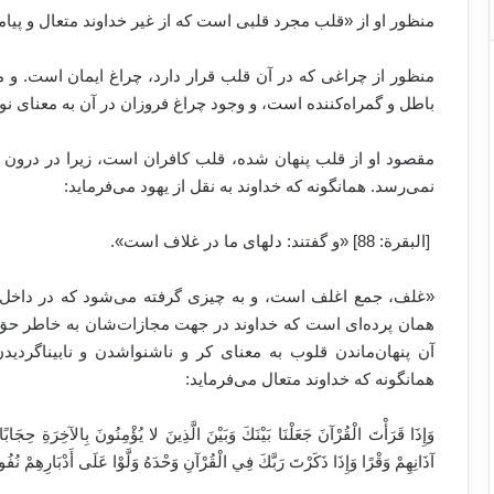
منظور او از «قلب مجرد قلبی است که از غیر خداوند متعال و پیام
منظور از چراغی که در آن قلب قرار دارد، چراغ ایمان است. و
باطل و گمراه‌کننده است، و وجود چراغ فروزان در آن به معنای ن
مقصود او از قلب پنهان شده، قلب کافران است، زیرا در درون غ
نمی‌رسد. همانگونه که خداوند به نقل از یهود می‌فرماید:
[البقرة: 88] «و گفتند: دلهاى ما در غلاف است».
«غلف، جمع اغلف است، و به چیزی گرفته می‌شود که در داخل
همان پرده‌ای است که خداوند در جهت مجازات‌شان به خاطر حق‌نا
آن پنهان‌ماندن قلوب به معنای کر و ناشنواشدن و نابیناگر
همانگونه که خداوند متعال می‌فرماید:
آذَانِهِمْ وَقْرًا وَإِذَا ذَكَرْتَ رَبَّكَ فِي الْقُرْآنِ وَحْدَهُ وَلَّوْا عَلَى أَدْبَارِهِمْ نُفُورًا (٤٦) [الإسراء: 45