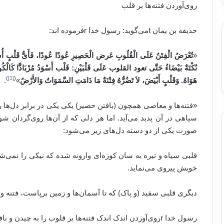
روی‌آوردن فتنه‌ها بر قلب
حذیفه بن یمان
t
می‌گوید: رسول خدا
r
فرموده اند:
«
تُعْرَضُ الْفِتَنُ عَلَى الْقُلُوبِ عَرض الْحَصِيرِ عُودًا عُودًا، فَأَىُّ قَلْبٍ أُشْرِبَه
نُكْتَةٌ بَيْضَاءُ حَتَّى تعود القلوب عَلَى قَلْبَيْنِ: قَلْب أَسْوَدُ مُرْبَادًّا كَالْكُوزِ م
)
[1]
(
هَوَاهُ. وَقَلْبٍ أَبْيَضَ، لاَ تَضُرُّهُ فِتْنَةٌ مَا دَامَتِ السَّمَوَاتُ وَالأَرْضُ
»
.
«فتنه‌ها و معاصی همچون (بافتن حصیر) یکی یکی در برابر دل‌ها رژ
سیاهی در آن پدید می‌آید. اما هر دلی که از آن‌ها روی‌گردان شو
صورت یکی از دو دسته دل‌های زیر می‌شود:
قلبی سیاه و تیره به سان کوزه‌ای وارونه شده که نیکی را نمی‌ش
خویش پیروی می‌نماید.
دیگری قلبی سفید (و پاک) که تا آسمان‌ها و زمین برپاست، فتنه و گ
رسول خدا
r
روی‌آوردن اندک اندک فتنه‌ها بر قلوب را به چیدن و با