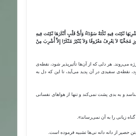
َا نُكِتَت فِيهِ نُكْتَةٌ سَوْدَاءُ وَأَىُّ قَلْبٍ أَنْكَرَهَا نُكِتَت فِيهِ
ُجَخِّيًا لاَ يَعْرِفُ مَعْرُوفًا وَلاَ يُنْكِرُ مُنْكَرًا إِلاَّ أُشْرِبَ مِنْ
ه می‌روند. هر دلی که از آن‌ها تأثیرپذیر شود، نقطه‌ی
د، نقطه‌ی سفیدی در آن پدید می‌آید، تا این که دل به
ناسد و به بدی پشت نمی‌کند و تنها از هواهای نفسانی
ناه زیانی را به آن نمی‌رساند».
فتن حصیر از دانه دانه نی‌ها تشبیه فرموده است.