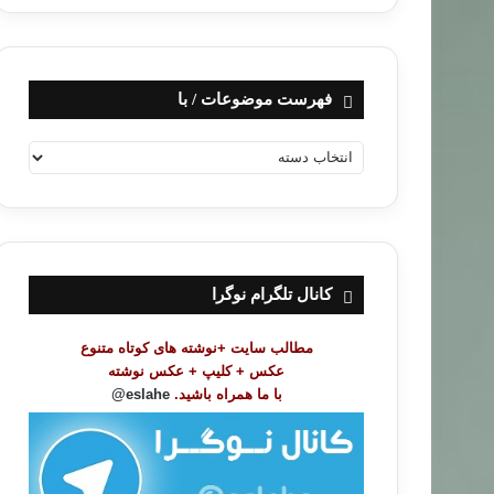
فهرست موضوعات / با
ف
ه
ر
س
ت
م
و
کانال تلگرام نوگرا
ض
و
مطالب سایت +نوشته های کوتاه متنوع
ع
عکس + کلیپ + عکس نوشته
ا
با ما همراه باشید.
eslahe@
ت
/
ب
ا