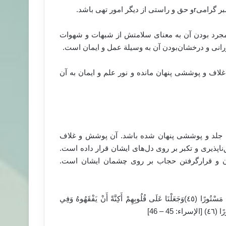
بر گرامی
r
و حق و راستی از دیگر امور تهی باشد.
 مجرد بودن آن به معنای سلامتش از شبهات و شهوات
ورانی و درخشان‌بودن آن به وسیلة عمل و ایمان است.
لاف و پوششی پنهان مانده و نور علم و ایمان به آن
 جلد و پوششی پنهان شده باشد. آن پوشش و غلاف
پذیری و تکبر بر روی دل‌های ایشان قرار داده است.
دیدن و قرارگرفتن حجاب بر روی چشمان ایشان است.
وَإِذَا قَرَأْتَ الْقُرْآنَ جَعَلْنَا بَيْنَكَ وَبَيْنَ الَّذِينَ لا يُؤْمِنُونَ بِالآخِرَةِ حِجَابًا مَسْتُورًا (٤٥)وَجَعَلْنَا عَلَى قُلُوبِهِمْ أَكِنَّةً أَنْ يَفْقَهُوهُ وَفِي
 – 46]