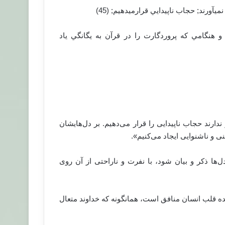
ي‏آورند; حجاب ناپيدايي قرارمي‏دهيم; (45)
و هنگامي كه پروردگارت را در قرآن به يگانگي ياد
ندارند حجاب ناپیدایی را قرار می‌دهیم. بر دل‌هایشان
ی و ناشنوایی ایجاد می‌کنیم».
ها ذکر و بیان شود، با نفرت و ناراحتی از آن روی
یده قلب انسان منافق است، همانگونه که خداوند متعال