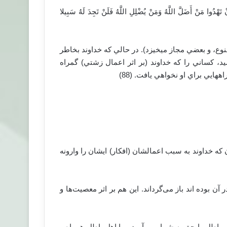
ْ تَهْدُوا مَنْ أَضَلَّ اللَّهُ وَمَنْ يُضْلِلِ اللَّهُ فَلَنْ تَجِدَ لَهُ سَبِيلا
منوع، و بعضي مجاز مي‏خيزد). در حالي كه خداوند بخاطر
رسيد، كساني را كه خداوند (بر اثر اعمال زشتي) گمراه
‏هايي براي او نخواهي يافت. (88)
که خداوند به سبب اعمالشان (افکار) ایشان را وارونه
آن بوده اند باز می‌گرداند. این هم بر اثر معصیت‌ها و
 باطل را حق به شمار می‌آورد و با اهل باطل همراه و