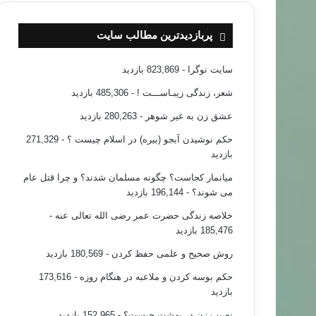
پربازدیدترین مطالب سایت
سایت نوگرا
- 823,869 بازدید
شعر، زندگی زیبـاســـت !
- 485,306 بازدید
عشق زن به غیر شوهر
- 280,263 بازدید
حکم نوشیدن آبجو (بیره) در اسلام چیست ؟
- 271,329
بازدید
میانمار کجاست؟ چگونه مسلمان شدند؟ و چرا قتل عام
می شوند؟
- 196,144 بازدید
خلاصه زندگی حضرت عمر رضی الله تعالی عنه
-
185,476 بازدید
روش صحیح و علمی حفظ کردن
- 180,569 بازدید
حکم بوسه کردن و ملاعبه در هنگام روزه
- 173,616
بازدید
نصیب زن در بهشت چیست؟
- 152,965 بازدید