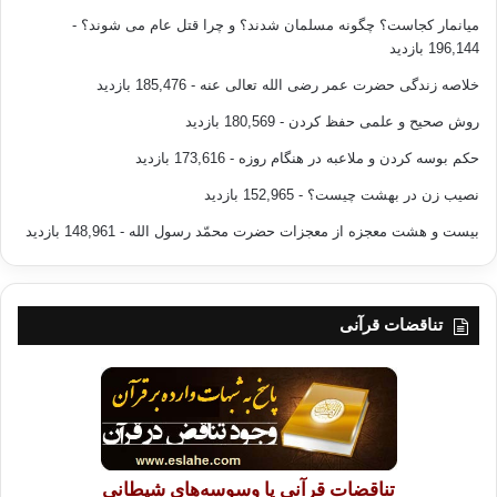
میانمار کجاست؟ چگونه مسلمان شدند؟ و چرا قتل عام می شوند؟
-
196,144 بازدید
خلاصه زندگی حضرت عمر رضی الله تعالی عنه
- 185,476 بازدید
روش صحیح و علمی حفظ کردن
- 180,569 بازدید
حکم بوسه کردن و ملاعبه در هنگام روزه
- 173,616 بازدید
نصیب زن در بهشت چیست؟
- 152,965 بازدید
بیست و هشت معجزه از معجزات حضرت محمّد رسول الله
- 148,961 بازدید
تناقضات قرآنی
تناقضات قرآنی یا وسوسه‌های شیطانی