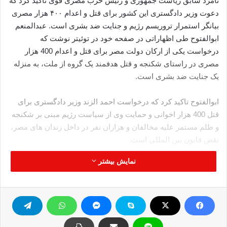
نامزد سابق ریاست جمهوری و رئیس حزب مصری قوی تاکید کرد که
دعوت وزیر دادگستری این کشور برای قتل و اعدام ۴۰۰ هزار مصری
بیانگر استمرار تروریسم رژیم و جنایت ضد بشری است. عبدالمنعم
ابوالفتوح طی اظهاراتی در صفحه خود در توئیتر نوشت که
درخواست یکی از ارکان دولت مصر برای قتل و اعدام 400 هزار
مصری در راستای شکنجه و قتل هدفمند یک گروه از ملت، به منزله
یک جنایت ضد بشری است.
ابوالفتوح تاکید کرد که درخواست احمد الزند وزیر دادگستری برای
قتل 400 هزار اخوانی و حمایت وی از سیاست رژیم مبنی بر شکنجه
و ظلم مستمر علیه مخالفان و هزاران نفر در داخل زندان های مصر،
نقض قانون بین المللی است.
نمایش بیشتر
قاضی «احمد الزند» وزیر دادگستری مصر اخیرا در مصاحبه با «احمد
موسی» در شبکه ماهواره ای «صدی البلد» وابسته به عناصر حسنی
مبارک، ضمن تسلیت به قربانیان حملات تروریستی در سینا تهدید کرد
که هرگز آرام نخواهد گرفت مگر اینکه در مقابل یک شهید از ارتش و
پلیس ده هزار اخوانی کشته شود.