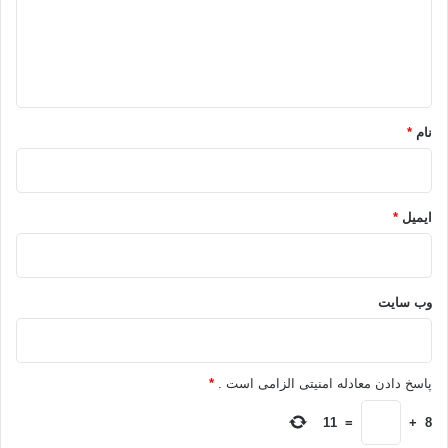
گ
ا
ه
*
نام
*
ایمیل
*
وب‌ سایت
پاسخ دادن معادله امنیتی الزامی است .
*
11
=
+
8