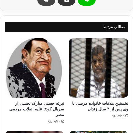
الزند همچنین اظهار داشت که « قسم به خدا به محض صدور حکم
نهایی اعدام محمد مرسی، آن را اجرا خواهد کرد». این اظهارات الزند
بازتاب وسیعی در سایت های اجتماعی داشت و برخی از فعالان در
مطالب مرتبط
اظهارنظری در این باره نوشتند که احمد الزند تیر خلاص را به
وزارتخانه دادگستری شلیک کرد.
برخی دیگر نیز تاکید کردند که الزند نخستین وزیر دادگستری در تاریخ
است که به جنگ داخلی و خشونت تحریک می‌کند.
منبع: تسنیم
مصر
وزیر دادگستری مصر
نخستین ملاقات خانواده مرسی با
تبرئه حسنی مبارک بخشی از
وی پس از ۴ سال زندان
سریال کودتا علیه انقلاب مردمی
کپی آدرس
مصر
۹۶/۰۳/۱۵
۹۳/۰۹/۱۲