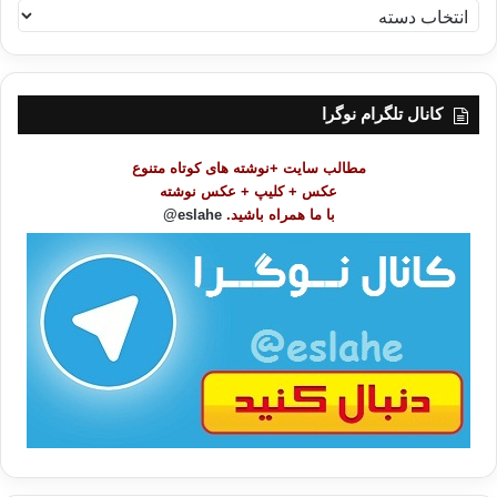
ف
ه
ر
س
ت
کانال تلگرام نوگرا
م
و
مطالب سایت +نوشته های کوتاه متنوع
ض
عکس + کلیپ + عکس نوشته
و
با ما همراه باشید.
eslahe@
ع
ا
ت
/
ب
ا