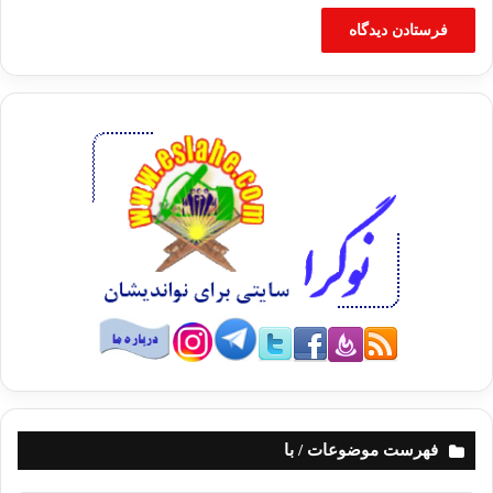
فهرست موضوعات / با