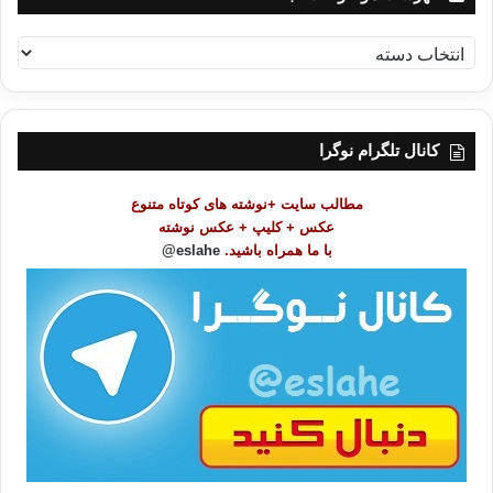
ف
ه
ر
س
ت
کانال تلگرام نوگرا
م
و
مطالب سایت +نوشته های کوتاه متنوع
ض
عکس + کلیپ + عکس نوشته
و
با ما همراه باشید.
eslahe@
ع
ا
ت
/
ب
ا