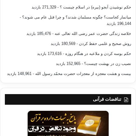
حکم نوشیدن آبجو (بیره) در اسلام چیست ؟
- 271,329 بازدید
میانمار کجاست؟ چگونه مسلمان شدند؟ و چرا قتل عام می شوند؟
-
196,144 بازدید
خلاصه زندگی حضرت عمر رضی الله تعالی عنه
- 185,476 بازدید
روش صحیح و علمی حفظ کردن
- 180,569 بازدید
حکم بوسه کردن و ملاعبه در هنگام روزه
- 173,616 بازدید
نصیب زن در بهشت چیست؟
- 152,965 بازدید
بیست و هشت معجزه از معجزات حضرت محمّد رسول الله
- 148,961 بازدید
تناقضات قرآنی