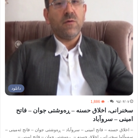
دانلود
1,886
۰
۹۵/۰۴/۰۷
سخنرانی، اخلاق حسنه – ڕەوشتی جوان – فاتح
امینی – سروآباد
– اخلاق حسنه – فاتح امینی – سروآباد – ڕەوشتی جوان – فاتح ئەمینی –
سەوڵاوا سخنرانی، اخلاق حسنه – ڕەوشتی جوان – فاتح امینی –