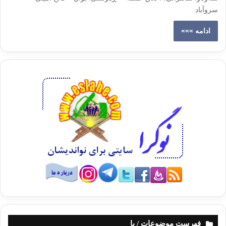
سروآباد
ادامه »»»
فهرست موضوعات / با