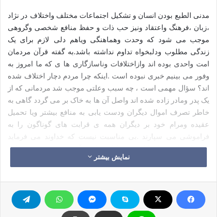
مدنی الطبع بودن انسان و تشکیل اجتماعات مختلف واختلاف در نژاد
،زبان ،فرهنگ واعتقاد ونیز حب ذات و حفظ منافع شخصی وگروهی
موجب می شود که وحدت وهماهنگی ویاهم دلی لازم برای یک
زندگی مطلوب ودلبخواه تداوم نداشته باشد.به گفته قرآن مردمان
امت واحدی بوده اند وازاختلافات وناسازگاری ها ی که ما امروز به
وفور می بینیم خبری نبوده است .اینکه چرا مردم دچار اختلاف شده
اند؟ سؤال مهمی است ، چه سبب وعلتی موجب شد مردمانی که از
یک پدر ومادر زاده شده اند واصل آن ها به خاک بر می گردد گاهی به
خاطر تصرف اموال دیگران ودست یابی به منافع بیشتر ویا تحمیل
عقیده ومرام خود بر دیگران همه ی قرابت های گوناگون را به
فراموشی می سپارند .بی مناسبت نیست که خداوند می فرماید
پیامبران را فرستاد تا اختلاف هارا بر دارند وآب صلح وهمزیستی را بر
نمایش بیشتر
آتش خود خواهی وکینه توزی بریزند .واگر فرستادگان الهی همه تلاش
خودرا به کار گرفته اند تا جامعه ای سالم ومصون از خودخواهی
تشکیل دهند بی گزاف نبوده است زیرا هر پیامبری با بعثت خود اولین
کاری را که آغاز نموده دعوت به توحید وبازگشتن به فطرت انسانی
است که گذشتن از مرزهای ساختگی وموانع تکامل حقیقی در حیات