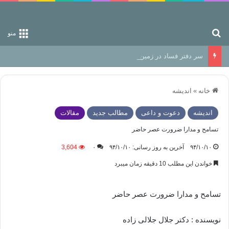
جستجو برای
منو
سر دفتر فساد در زمین‌، دوری وکناره‌گیری از راه خداست‌!
خانه
»
اندیشه
اندیشه
دعوت و داعی
مطالب جدید
مقالات
تسامح و مدارا ضرورت عصر حاضر
۹۴/۱۰/۱۰
آخرین به روز رسانی: ۹۴/۱۰/۱۰
۰
3,604
خواندن این مطلب 10 دقیقه زمان میبرد
تسامح و مدارا ضرورت عصر حاضر
نویسنده : دکتر جلال جلالی زاده