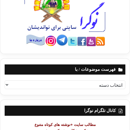
فهرست موضوعات / با
ف
ه
ر
س
ت
کانال تلگرام نوگرا
م
و
مطالب سایت +نوشته های کوتاه متنوع
ض