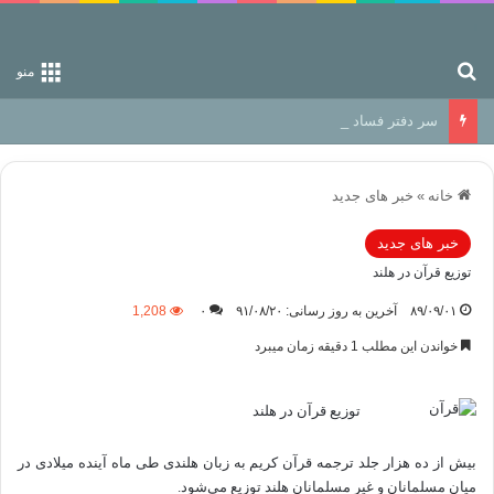
جستجو برای
منو
سر دفتر فساد در زمین‌، دوری وکناره‌گیری از راه خداست‌!
خانه
»
خبر های جدید
خبر های جدید
توزيع قرآن در هلند
۸۹/۰۹/۰۱
آخرین به روز رسانی: ۹۱/۰۸/۲۰
۰
1,208
خواندن این مطلب 1 دقیقه زمان میبرد
توزيع قرآن در هلند
بیش از ده هزار جلد ترجمه قرآن کریم به زبان هلندی طی ماه آینده میلادی در
میان مسلمانان و غیر مسلمانان هلند توزیع می‌شود.