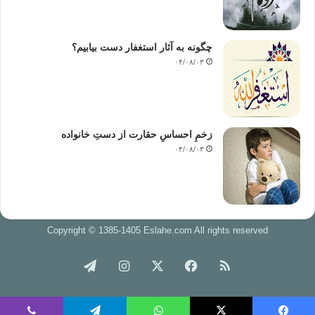
چگونه به آثار استغفار دست بیابیم؟
۰۴/۰۸/۰۳
زخمِ احساسِ حقارت از دستِ خانواده
۰۴/۰۸/۰۳
Copyright © 1385-1405 Eslahe.com All rights reserved
خوراک
فیس
X
اینستاگرام
تلگرام
بوک