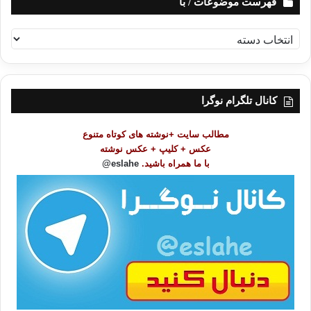
فهرست موضوعات / با
ف
ه
ر
س
ت
کانال تلگرام نوگرا
م
و
مطالب سایت +نوشته های کوتاه متنوع
ض
عکس + کلیپ + عکس نوشته
و
با ما همراه باشید.
eslahe@
ع
ا
ت
/
ب
ا