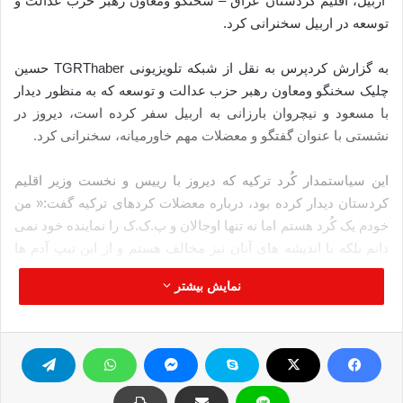
اربیل، اقلیم کردستان عراق – سخنگو ومعاون رهبر حزب عدالت و
توسعه در اربیل سخنرانی کرد.
به گزارش کردپرس به نقل از شبکه تلویزیونی TGRThaber حسین
چلیک سخنگو ومعاون رهبر حزب عدالت و توسعه که به منظور دیدار
با مسعود و نیچروان بارزانی به اربیل سفر کرده است، دیروز در
نشستی با عنوان گفتگو و معضلات مهم خاورمیانه، سخنرانی کرد.
این سیاستمدار کُرد ترکیه که دیروز با رییس و نخست وزیر اقلیم
کردستان دیدار کرده بود، درباره معضلات کردهای ترکیه گفت:« من
خودم یک کُرد هستم اما نه تنها اوجالان و پ.ک.ک را نماینده خود نمی
دانم بلکه با اندیشه های آنان نیز مخالف هستم و از این تیپ آدم ها
خوشم نمی آید. باید این واقعیت را قبول کنیم که
در ترکیه میلیون ها
نمایش بیشتر
تن از برادران و خواهران کُرد، مانند من فکر می کنند و مطلقا
پ.ک.ک را نماینده و قیّم خود نمی دانند
و پ.ک.ک نیز حق ندارد خود
را به عنوان حزبی معرفی کند که برای تحقق آمال کردها به میدان
آمده است.