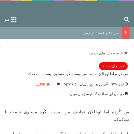
جستجو برای
منو
سر دفتر فساد در زمین‌، دوری وکناره‌گیری از راه خداست‌!
خانه
»
خبر های جدید
خبر های جدید
من کُردم اما اوجالان نماینده من نیست، کُرد مساوی نیست با پ.ک.ک.
۹۲/۰۲/۱۶
آخرین به روز رسانی: ۹۲/۰۲/۱۶
۰
1,308
خواندن این مطلب 2 دقیقه زمان میبرد
من کُردم اما اوجالان نماینده من نیست، کُرد مساوی نیست با
پ.ک.ک.