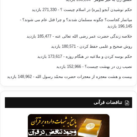
حکم نوشیدن آبجو (بیره) در اسلام چیست ؟
- 271,330 بازدید
میانمار کجاست؟ چگونه مسلمان شدند؟ و چرا قتل عام می شوند؟
-
196,145 بازدید
خلاصه زندگی حضرت عمر رضی الله تعالی عنه
- 185,477 بازدید
روش صحیح و علمی حفظ کردن
- 180,571 بازدید
حکم بوسه کردن و ملاعبه در هنگام روزه
- 173,617 بازدید
نصیب زن در بهشت چیست؟
- 152,966 بازدید
بیست و هشت معجزه از معجزات حضرت محمّد رسول الله
- 148,962 بازدید
تناقضات قرآنی