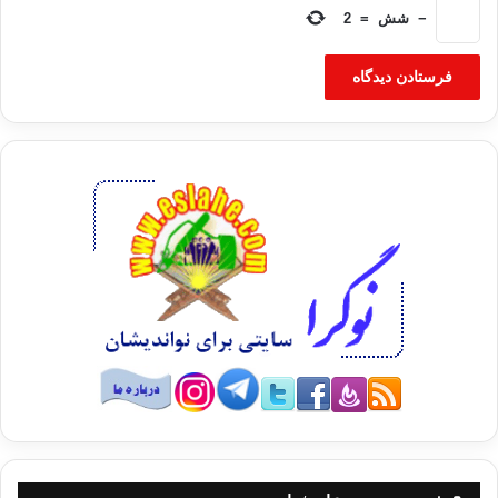
−
شش
=
2