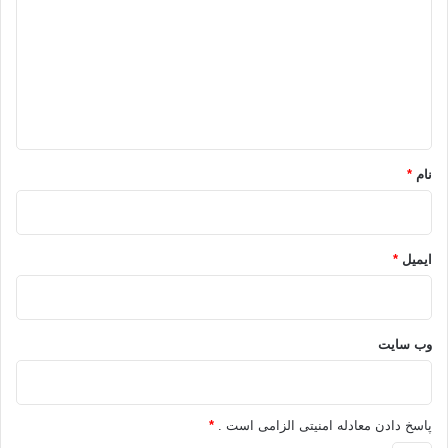
د
گ
ا
ه
*
نام
*
ایمیل
*
وب‌ سایت
پاسخ دادن معادله امنیتی الزامی است .
*