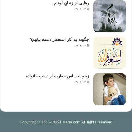
رهایی از زندانِ اوهام
۰۴/۰۸/۰۳
چگونه به آثار استغفار دست بیابیم؟
۰۴/۰۸/۰۳
زخمِ احساسِ حقارت از دستِ خانواده
۰۴/۰۸/۰۳
Copyright © 1385-1405 Eslahe.com All rights reserved