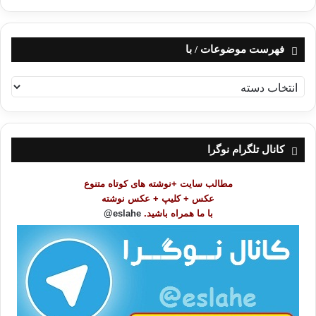
فهرست موضوعات / با
ف
ه
ر
س
ت
کانال تلگرام نوگرا
م
و
مطالب سایت +نوشته های کوتاه متنوع
ض
عکس + کلیپ + عکس نوشته
و
با ما همراه باشید.
eslahe@
ع
ا
ت
/
ب
ا