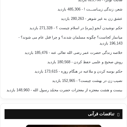
شعر، زندگی زیبـاســـت !
- 485,306 بازدید
عشق زن به غیر شوهر
- 280,263 بازدید
حکم نوشیدن آبجو (بیره) در اسلام چیست ؟
- 271,328 بازدید
میانمار کجاست؟ چگونه مسلمان شدند؟ و چرا قتل عام می شوند؟
-
196,143 بازدید
خلاصه زندگی حضرت عمر رضی الله تعالی عنه
- 185,476 بازدید
روش صحیح و علمی حفظ کردن
- 180,568 بازدید
حکم بوسه کردن و ملاعبه در هنگام روزه
- 173,615 بازدید
نصیب زن در بهشت چیست؟
- 152,965 بازدید
بیست و هشت معجزه از معجزات حضرت محمّد رسول الله
- 148,960 بازدید
تناقضات قرآنی