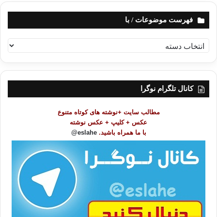
فهرست موضوعات / با
ف
ه
ر
س
ت
کانال تلگرام نوگرا
م
و
مطالب سایت +نوشته های کوتاه متنوع
ض
عکس + کلیپ + عکس نوشته
و
با ما همراه باشید.
eslahe@
ع
ا
ت
/
ب
ا