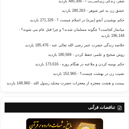
شعر، زندگی زیبـاســـت !
- 485,306 بازدید
عشق زن به غیر شوهر
- 280,263 بازدید
حکم نوشیدن آبجو (بیره) در اسلام چیست ؟
- 271,329 بازدید
میانمار کجاست؟ چگونه مسلمان شدند؟ و چرا قتل عام می شوند؟
-
196,144 بازدید
خلاصه زندگی حضرت عمر رضی الله تعالی عنه
- 185,476 بازدید
روش صحیح و علمی حفظ کردن
- 180,569 بازدید
حکم بوسه کردن و ملاعبه در هنگام روزه
- 173,616 بازدید
نصیب زن در بهشت چیست؟
- 152,965 بازدید
بیست و هشت معجزه از معجزات حضرت محمّد رسول الله
- 148,960 بازدید
تناقضات قرآنی