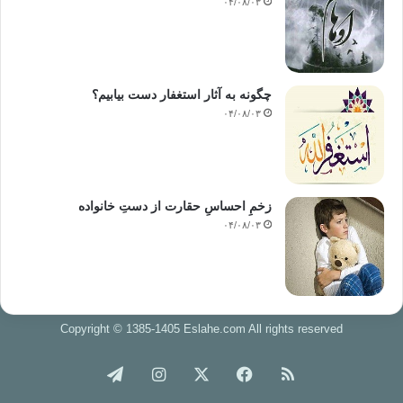
۰۴/۰۸/۰۳
چگونه به آثار استغفار دست بیابیم؟
۰۴/۰۸/۰۳
زخمِ احساسِ حقارت از دستِ خانواده
۰۴/۰۸/۰۳
Copyright © 1385-1405 Eslahe.com All rights reserved
خوراک
فیس
X
اینستاگرام
تلگرام