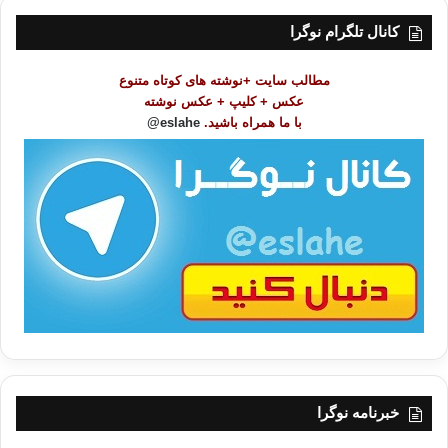
س
ت
کانال تلگرام نوگرا
م
و
مطالب سایت +نوشته های کوتاه متنوع
ض
عکس + کلیپ + عکس نوشته
و
با ما همراه باشید.
eslahe@
ع
ا
ت
/
ب
ا
خبرنامه نوگرا