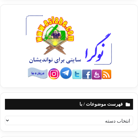
فهرست موضوعات / با
ف
ه
ر