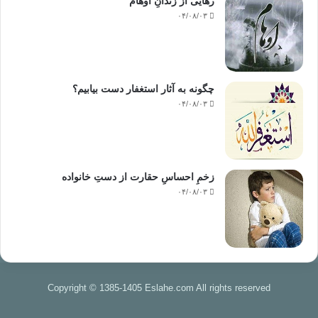
رهایی از زندانِ اوهام
۰۴/۰۸/۰۳
چگونه به آثار استغفار دست بیابیم؟
۰۴/۰۸/۰۳
زخمِ احساسِ حقارت از دستِ خانواده
۰۴/۰۸/۰۳
Copyright © 1385-1405 Eslahe.com All rights reserved