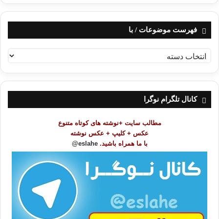
فهرست موضوعات / با
ف
ه
ر
س
ت
کانال تلگرام نوگرا
م
و
مطالب سایت +نوشته های کوتاه متنوع
ض
عکس + کلیپ + عکس نوشته
و
با ما همراه باشید.
eslahe@
ع
ا
ت
/
ب
ا