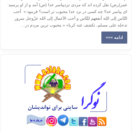
عمر(رض) نقل کرده اند که مردی نزدپیامبر خدا (ص) آمد و از او پرسید:
ای پیامبر خدا! چه کسی در نزد خدا محبوب تر است؟ فرمود:« أحب
النّاس إلی الله أنفعهم للنّاس و أحب الأعمال إلی الله عزّوجل سرور
تدخله علی مسلم، تکشف عنه کربا» « محبوب ترین مردم در…
ادامه »»»