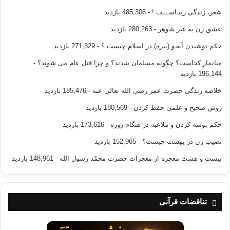
شعر، زندگی زیبـاســـت !
- 485,306 بازدید
عشق زن به غیر شوهر
- 280,263 بازدید
حکم نوشیدن آبجو (بیره) در اسلام چیست ؟
- 271,329 بازدید
میانمار کجاست؟ چگونه مسلمان شدند؟ و چرا قتل عام می شوند؟
-
196,144 بازدید
خلاصه زندگی حضرت عمر رضی الله تعالی عنه
- 185,476 بازدید
روش صحیح و علمی حفظ کردن
- 180,569 بازدید
حکم بوسه کردن و ملاعبه در هنگام روزه
- 173,616 بازدید
نصیب زن در بهشت چیست؟
- 152,965 بازدید
بیست و هشت معجزه از معجزات حضرت محمّد رسول الله
- 148,961 بازدید
تناقضات قرآنی