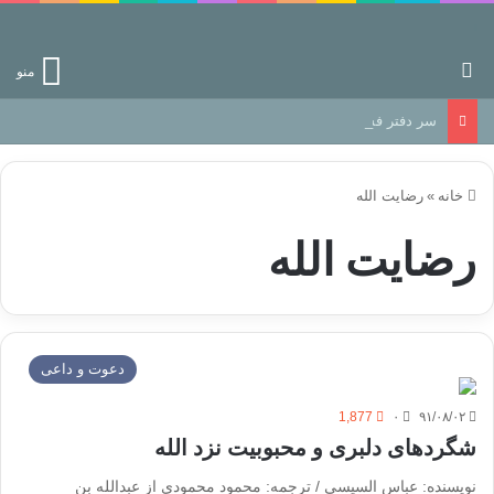
جستجو برای
منو
سر دفتر فساد در زمین‌، دوری وکناره‌گیری از راه خداست‌!
خانه
»
رضایت الله
رضایت الله
دعوت و داعی
1,877
۰
۹۱/۰۸/۰۲
شگردهای دلبری و محبوبیت نزد الله
نویسنده: عباس السیسی / ترجمه: محمود محمودی از عبدالله بن