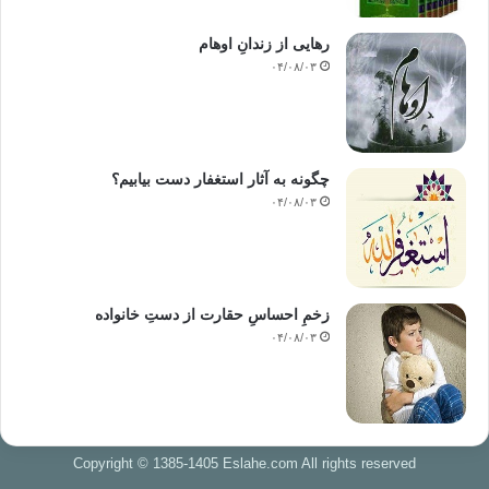
رهایی از زندانِ اوهام
۰۴/۰۸/۰۳
چگونه به آثار استغفار دست بیابیم؟
۰۴/۰۸/۰۳
زخمِ احساسِ حقارت از دستِ خانواده
۰۴/۰۸/۰۳
Copyright © 1385-1405 Eslahe.com All rights reserved