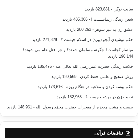
سایت نوگرا
- 823,881 بازدید
شعر، زندگی زیبـاســـت !
- 485,306 بازدید
عشق زن به غیر شوهر
- 280,263 بازدید
حکم نوشیدن آبجو (بیره) در اسلام چیست ؟
- 271,329 بازدید
میانمار کجاست؟ چگونه مسلمان شدند؟ و چرا قتل عام می شوند؟
-
196,144 بازدید
خلاصه زندگی حضرت عمر رضی الله تعالی عنه
- 185,476 بازدید
روش صحیح و علمی حفظ کردن
- 180,569 بازدید
حکم بوسه کردن و ملاعبه در هنگام روزه
- 173,616 بازدید
نصیب زن در بهشت چیست؟
- 152,965 بازدید
بیست و هشت معجزه از معجزات حضرت محمّد رسول الله
- 148,961 بازدید
تناقضات قرآنی