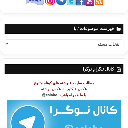
فهرست موضوعات / با
ف
ه
ر
س
ت
کانال تلگرام نوگرا
م
و
مطالب سایت +نوشته های کوتاه متنوع
ض
عکس + کلیپ + عکس نوشته
و
با ما همراه باشید.
eslahe@
ع
ا
ت
/
ب
ا