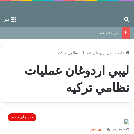
جستجو برای
منو
سر دفتر فساد در زمین‌، دوری وکناره‌گیری از راه خداست‌!
خانه
»
ليبي اردوغان عمليات نظامي تركيه
ليبي اردوغان عمليات
نظامي تركيه
خبر های جدید
1,289
۰
۸۹/۱۲/۰۹