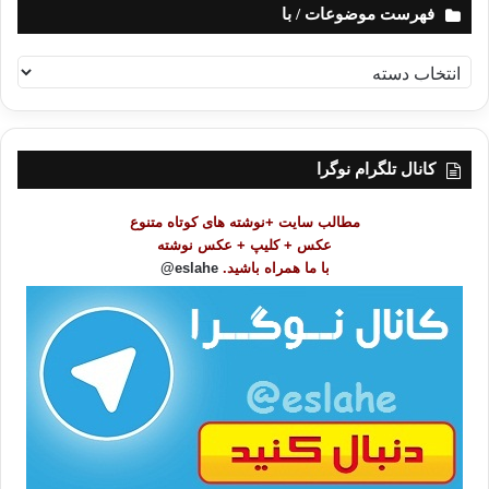
فهرست موضوعات / با
ف
ه
ر
س
ت
کانال تلگرام نوگرا
م
و
مطالب سایت +نوشته های کوتاه متنوع
ض
عکس + کلیپ + عکس نوشته
و
با ما همراه باشید.
eslahe@
ع
ا
ت
/
ب
ا