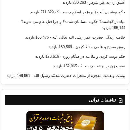
عشق زن به غیر شوهر
- 280,263 بازدید
حکم نوشیدن آبجو (بیره) در اسلام چیست ؟
- 271,329 بازدید
میانمار کجاست؟ چگونه مسلمان شدند؟ و چرا قتل عام می شوند؟
-
196,144 بازدید
خلاصه زندگی حضرت عمر رضی الله تعالی عنه
- 185,476 بازدید
روش صحیح و علمی حفظ کردن
- 180,569 بازدید
حکم بوسه کردن و ملاعبه در هنگام روزه
- 173,616 بازدید
نصیب زن در بهشت چیست؟
- 152,965 بازدید
بیست و هشت معجزه از معجزات حضرت محمّد رسول الله
- 148,961 بازدید
تناقضات قرآنی