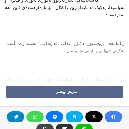
کەسایەتیەکى سەرکەوتوو لەبوارى ئابوری و فیکرى و
سیاسیدا، یەکێک لە ناودارترین زاناکان بۆ تازەکردنەوەى ئاین لەم
سەردەمەدا.
ژیاننامەى پرۆفیسۆر دکتۆر عەلى قەرەداغى ئەمیندارى گشتى
یەکێتى جیهانى زانایانى مسوڵمان.
لە لە کوردستانى عێراق شارۆچکەى (قەرەداغ) سەر بەپارێزگاى
سلێمانى لە ساڵی 1949 لە دایک بووە، لە بنەماڵەیەکى ئاین پەروەرو
نمایش بیشتر
زانست خواز کە بنەچەیان دەگەڕێتەوە بۆ سەر حسێنی کوڕى عەلی
(رەزاى خواى لێبێت). هەر لەوێدا فێری خوێندنی قورئان بووە پاشان
لەبەرى کردووە، لە دوایدا چوە بۆ شاری سلێمانى بۆ تەواوکردنى
زانستە شەرعیەکان لە سەردەستی مامی شێخ نجم الدین قەرەداغی
پاشان شێخ و زانای بەناوبانگی مستەفا قەرەداغی و هەروەها