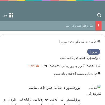
جستجو برای
منو
سر دفتر فساد در زمین‌، دوری وکناره‌گیری از راه خداست‌!
خانه
»
به شی کوردی
»
بیروڕا
بیروڕا
پڕۆفیسۆر د. عەلى قەرەداغى بناسه
۹۱/۰۴/۰۶
آخرین به روز رسانی: ۹۱/۰۸/۲۰
۱
1,729
خواندن این مطلب 2 دقیقه زمان میبرد
پڕۆفیسۆر د. عەلى قەرەداغى بناسه
پڕۆفیسۆر د. عەلى قەرەداغى زانایەکى ناودار و