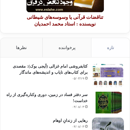
تناقضات قرآنی یا وسوسه‌های شیطانی
نویسنده : استاد محمد احمدیان
تازه
پرخواننده
نظرها
کتابفروشی امام غزالی (آیجی بوک): مقصدی
برای کتاب‌های نایاب و اندیشه‌های ماندگار
۰۵/۰۳/۱۹
سر دفتر فساد در زمین‌، دوری وکناره‌گیری از راه
خداست‌!
۰۴/۰۸/۰۳
رهایی از زندانِ اوهام
۰۴/۰۸/۰۳