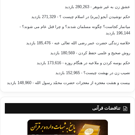
عشق زن به غیر شوهر
- 280,263 بازدید
حکم نوشیدن آبجو (بیره) در اسلام چیست ؟
- 271,329 بازدید
میانمار کجاست؟ چگونه مسلمان شدند؟ و چرا قتل عام می شوند؟
-
196,144 بازدید
خلاصه زندگی حضرت عمر رضی الله تعالی عنه
- 185,476 بازدید
روش صحیح و علمی حفظ کردن
- 180,569 بازدید
حکم بوسه کردن و ملاعبه در هنگام روزه
- 173,616 بازدید
نصیب زن در بهشت چیست؟
- 152,965 بازدید
بیست و هشت معجزه از معجزات حضرت محمّد رسول الله
- 148,960 بازدید
تناقضات قرآنی