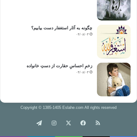
چگونه به آثار استغفار دست بیابیم؟
۰۴/۰۸/۰۳
زخمِ احساسِ حقارت از دستِ خانواده
۰۴/۰۸/۰۳
Copyright © 1385-1405 Eslahe.com All rights reserved
خوراک
فیس
X
اینستاگرام
تلگرام