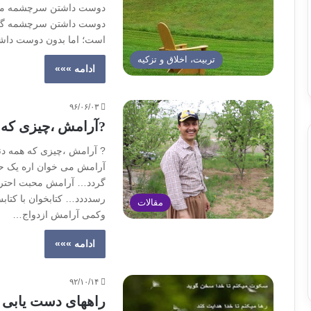
دوست داشتن سرچشمه میگیر
دوست داشتن سرچشمه گرفت
است؛ اما بدون دوست داشت
تربیت، اخلاق و تزکیه
ادامه »»»
۹۶/۰۶/۰۳
?آرامش ،چیزی که 
? آرامش ،چیزی که همه دن
آرامش می خوان اره یک ح
گردد… آرامش محبت احتر
رسدددد… کتابخوان با ک
مقالات
وکمی آرامش ازدواج…
ادامه »»»
۹۲/۱۰/۱۴
راههای دست یابی ب