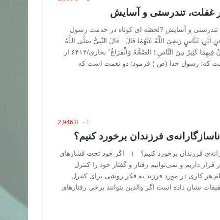
ر غفلت، تندرستی و آسایش
 تندرستی و آسایش ?لحظه ای کوتاه در خدمت رسول
بَّاسٍ رَضِیَ اللَّهُ عَنْهُمَا قَالَ : قَالَ النَّبِیُّ صَلَّى اللَّهُ
عَلَیْهِ وَسَلَّمَ : ” نِعْمَتَانِ مَغْبُونٌ فِیهِمَا کَثِیرٌ مِنَ النَّاسِ ؛ الصِّحَّهُ وَالْفَرَاغُ” بخاری/۶۴۱۲ از
ت که: رسول خدا (ص ) فرمود: دو نعمت است که
2,946
۰
ناسازگارانه‌ی فرزندان برخورد کنیم؟
چگونه با رفتارهای ناسازگارانه‌ی فرزندان برخورد کنیم؟ ۱- اگر خود تحت فشارهای
قرار داریم و نمی‌توانیم رفتار و گفتار خود را کنترل
ام هر کاری در مورد فرزند به فکر روشی برای کنترل
یقات نشان داده است اگر والدین بتوانند برخی رفتارهای