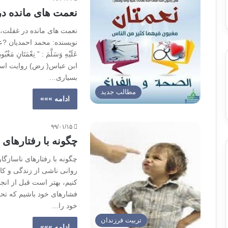
نعمت های مانده د
نعمت های مانده در غفلت،
نویسنده: محمد احمدیان ?عنِ ابْنِ عَ
ابن عباس( رض) روایت اس
بسیاری…
مطالب جدید
ادامه »»»
۹۹/۰۱/۱۵
چگونه با رفتارهای 
روانی ناشی از زندگی و کار 
کنیم، بهتر است قبل از انج
فشارهای خود باشیم که تحق
خود را…
تربیت فرزندان
ادامه »»»