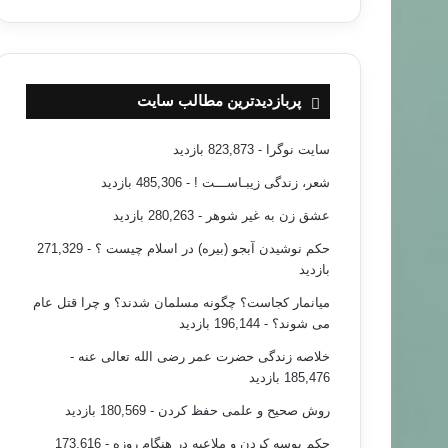
پربازدیدترین مطالب سایت
سایت نوگرا
- 823,873 بازدید
شعر، زندگی زیبـاســـت !
- 485,306 بازدید
عشق زن به غیر شوهر
- 280,263 بازدید
حکم نوشیدن آبجو (بیره) در اسلام چیست ؟
- 271,329
بازدید
میانمار کجاست؟ چگونه مسلمان شدند؟ و چرا قتل عام
می شوند؟
- 196,144 بازدید
خلاصه زندگی حضرت عمر رضی الله تعالی عنه
-
185,476 بازدید
روش صحیح و علمی حفظ کردن
- 180,569 بازدید
حکم بوسه کردن و ملاعبه در هنگام روزه
- 173,616