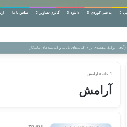
ی
به شی کوردی
دانلود
گالری تصاویر
تماس با ما
ارس
 دوری وکناره‌گیری از راه خداست‌!
خانه
»
آرامش
آرامش
۹۹/۱۰/۲۱