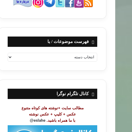
فهرست موضوعات / با
ف
ه
ر
س
ت
م
و
کانال تلگرام نوگرا
ض
و
مطالب سایت +نوشته های کوتاه متنوع
ع
عکس + کلیپ + عکس نوشته
ا
با ما همراه باشید.
eslahe@
ت
/