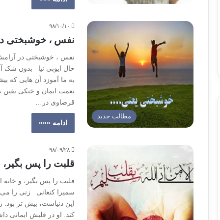
۹۸/۱۰/۱۰
نفس ، خوشبختی د
نفس ، خوشبختی در آرامش
خال ایوبی نیا بدون شک
به ما آموزد آن هایی که ب
نعمت ایمان و خنکی یقین 
قرضاوی در…
مطالب جدید
ادامه »»»
۹۸/۰۹/۲۸
قلبت را پس بگیر، و
قلبت را پس بگیر، و خانه ا
سمیرا کنعانی زنی را می 
این دنیاست، بیش تر بود. ز
کند. او در قلبش ایمانی 