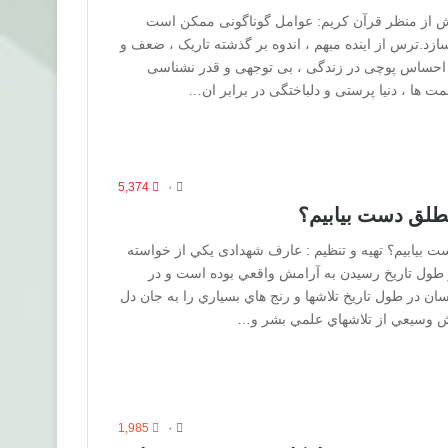
ش از منظر قرآن کریم: عوامل گوناگونی ممکن است
ازد.ترس از اینده مبهم ، اندوه بر گذشته تاریک ، ضعف و
، احساس پوچی در زندگی ، بی توجهی و قدر نشناسی
ت ها ، دنیا پرستی و دلباختگی در برابر ان…
5,374
۰
طلق دست بیابیم؟
بیابیم؟ تهیه و تنظیم : عارف شهدادی يكي از خواسته
 طول تاریخ رسیدن به آرامش واقعي بوده است و در
نسان در طول تاريخ تلاشها و رنج هاي بسياري را به جان دل
 وسيعي از تلاشهاي علمي بشر و…
1,985
۰