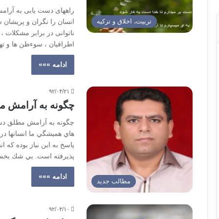
راههای دست یابی به آرام
تربیت، اخلاق و تزکیه
انسان را نگران و پریشان س
ناتوانی در برابر مشکلات 
اطرافیان ، سوءظن ها و تهم
ادامه »»»
۹۲/۰۴/۲۱
چگونه به آرامش م
چگونه به آرامش مطلق دست 
هاي هميشگي ما انسانها در
پاسخ به این نیاز بوده که ا
پذيرفته است. بي شك بخش
ادامه »»»
مطالب جدید
۹۲/۰۴/۱۰