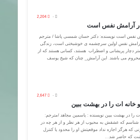
2,204
۰
ر آرامش نفس است
 نفس است نویسنده: دکتر حسان شمسی پاشا / مترجم
 آرامش نفس اولین سرچشمه ی خوشبختی است، زندگی
یشتر دچار پریشانی و اضطراب هستند، کسانی هستند که از
محروم می باشند. این آرامش_ چنان که شیخ یوسف
2,647
۰
 خانه ات را در بهشت ببین
ت را در بهشت ببین نویسنده : یاسمین مجاهد /مترجم:
شناسم که عشقش به محبوب از هر نظر و از هر چه در
نی که هرگز اجازه نداد موقعیتش او را محدود یا کنترل
داشت که حاضر شد…