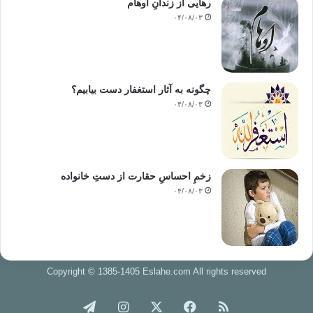
رهایی از زندانِ اوهام
۰۴/۰۸/۰۳
چگونه به آثار استغفار دست بیابیم؟
۰۴/۰۸/۰۳
زخمِ احساسِ حقارت از دستِ خانواده
۰۴/۰۸/۰۳
Copyright © 1385-1405 Eslahe.com All rights reserved
خوراک
فیس
X
اینستاگرام
تلگرام