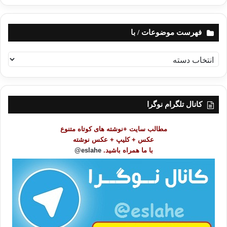
فهرست موضوعات / با
ف
ه
ر
س
ت
کانال تلگرام نوگرا
م
و
مطالب سایت +نوشته های کوتاه متنوع
ض
عکس + کلیپ + عکس نوشته
و
با ما همراه باشید.
eslahe@
ع
ا
ت
/
ب
ا