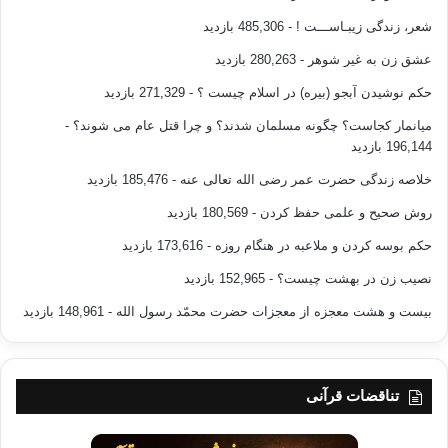
شعر، زندگی زیبـاســـت !
- 485,306 بازدید
عشق زن به غیر شوهر
- 280,263 بازدید
حکم نوشیدن آبجو (بیره) در اسلام چیست ؟
- 271,329 بازدید
میانمار کجاست؟ چگونه مسلمان شدند؟ و چرا قتل عام می شوند؟
-
196,144 بازدید
خلاصه زندگی حضرت عمر رضی الله تعالی عنه
- 185,476 بازدید
روش صحیح و علمی حفظ کردن
- 180,569 بازدید
حکم بوسه کردن و ملاعبه در هنگام روزه
- 173,616 بازدید
نصیب زن در بهشت چیست؟
- 152,965 بازدید
بیست و هشت معجزه از معجزات حضرت محمّد رسول الله
- 148,961 بازدید
تناقضات قرآنی