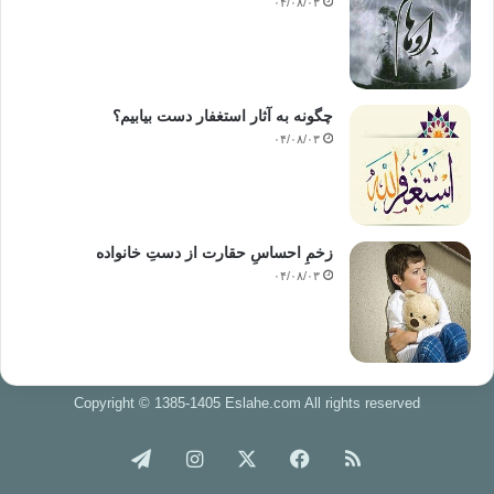
۰۴/۰۸/۰۳
چگونه به آثار استغفار دست بیابیم؟
۰۴/۰۸/۰۳
زخمِ احساسِ حقارت از دستِ خانواده
۰۴/۰۸/۰۳
Copyright © 1385-1405 Eslahe.com All rights reserved
خوراک
فیس
X
اینستاگرام
تلگرام