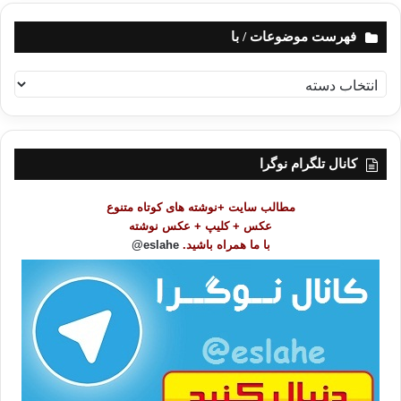
فهرست موضوعات / با
ف
ه
ر
س
ت
کانال تلگرام نوگرا
م
و
مطالب سایت +نوشته های کوتاه متنوع
ض
عکس + کلیپ + عکس نوشته
و
با ما همراه باشید.
eslahe@
ع
ا
ت
/
ب
ا