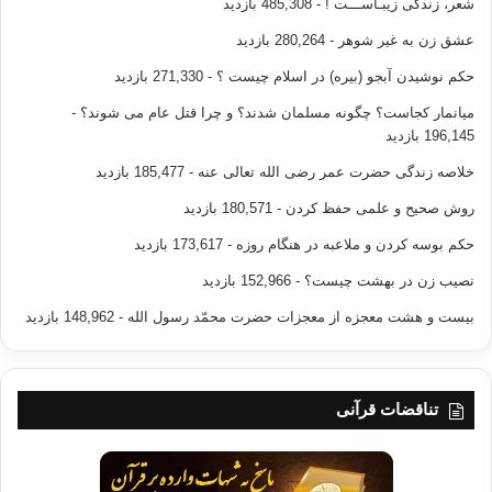
شعر، زندگی زیبـاســـت !
- 485,308 بازدید
عشق زن به غیر شوهر
- 280,264 بازدید
حکم نوشیدن آبجو (بیره) در اسلام چیست ؟
- 271,330 بازدید
میانمار کجاست؟ چگونه مسلمان شدند؟ و چرا قتل عام می شوند؟
-
196,145 بازدید
خلاصه زندگی حضرت عمر رضی الله تعالی عنه
- 185,477 بازدید
روش صحیح و علمی حفظ کردن
- 180,571 بازدید
حکم بوسه کردن و ملاعبه در هنگام روزه
- 173,617 بازدید
نصیب زن در بهشت چیست؟
- 152,966 بازدید
بیست و هشت معجزه از معجزات حضرت محمّد رسول الله
- 148,962 بازدید
تناقضات قرآنی