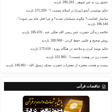
عشق زن به غیر شوهر
- 280,263 بازدید
حکم نوشیدن آبجو (بیره) در اسلام چیست ؟
- 271,329 بازدید
میانمار کجاست؟ چگونه مسلمان شدند؟ و چرا قتل عام می شوند؟
-
196,144 بازدید
خلاصه زندگی حضرت عمر رضی الله تعالی عنه
- 185,476 بازدید
روش صحیح و علمی حفظ کردن
- 180,569 بازدید
حکم بوسه کردن و ملاعبه در هنگام روزه
- 173,616 بازدید
نصیب زن در بهشت چیست؟
- 152,965 بازدید
بیست و هشت معجزه از معجزات حضرت محمّد رسول الله
- 148,961 بازدید
تناقضات قرآنی