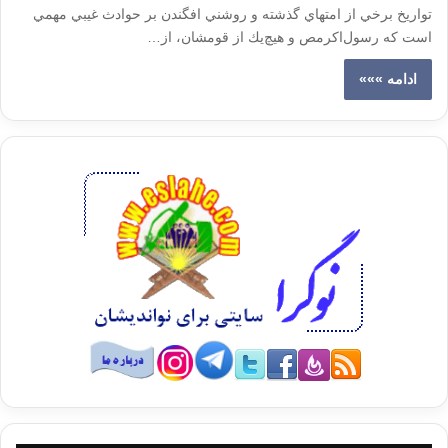
تواريخ‌ برخي‌ از امتهاي ‌گذشته‌ و روشني‌ افگندن‌ بر حوادث‌ غيبي‌ مهمي‌
است‌ كه‌ رسول‌اكرمص و هيچ‌يك‌ از قومشان‌، از…
ادامه »»»