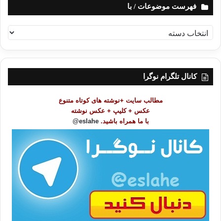
فهرست موضوعات / با
ف
ه
ر
س
ت
کانال تلگرام نوگرا
م
و
مطالب سایت +نوشته های کوتاه متنوع
ض
عکس + کلیپ + عکس نوشته
و
با ما همراه باشید.
eslahe@
ع
ا
ت
/
ب
ا