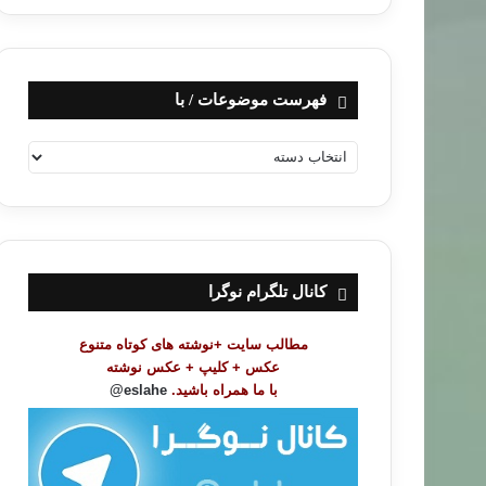
فهرست موضوعات / با
ف
ه
ر
س
ت
م
و
کانال تلگرام نوگرا
ض
و
مطالب سایت +نوشته های کوتاه متنوع
ع
عکس + کلیپ + عکس نوشته
ا
با ما همراه باشید.
eslahe@
ت
/
ب
ا