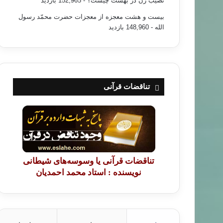
نصیب زن در بهشت چیست؟
- 152,965 بازدید
بیست و هشت معجزه از معجزات حضرت محمّد رسول
الله
- 148,960 بازدید
تناقضات قرآنی
تناقضات قرآنی یا وسوسه‌های شیطانی
نویسنده : استاد محمد احمدیان