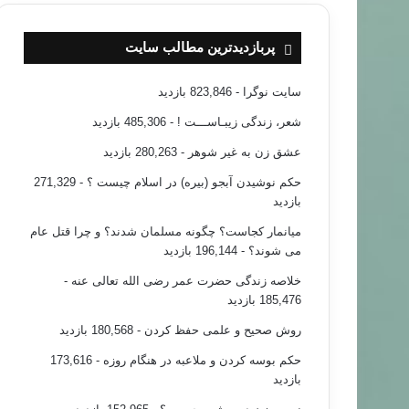
پربازدیدترین مطالب سایت
سایت نوگرا
- 823,846 بازدید
شعر، زندگی زیبـاســـت !
- 485,306 بازدید
عشق زن به غیر شوهر
- 280,263 بازدید
حکم نوشیدن آبجو (بیره) در اسلام چیست ؟
- 271,329
بازدید
میانمار کجاست؟ چگونه مسلمان شدند؟ و چرا قتل عام
می شوند؟
- 196,144 بازدید
خلاصه زندگی حضرت عمر رضی الله تعالی عنه
-
185,476 بازدید
روش صحیح و علمی حفظ کردن
- 180,568 بازدید
حکم بوسه کردن و ملاعبه در هنگام روزه
- 173,616
بازدید