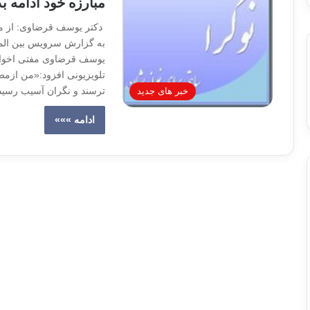
مبارزه خود ادامه بد
دکتر یوسف قرضاوی: از مرد
به گزارش سرويس بين‌ المل
یوسف قرضاوی مفتی اخوان 
تلویزیونی افزود:«من ازم
ترسند و نگران آسیب رسی
خبر های جدید
ادامه »»»