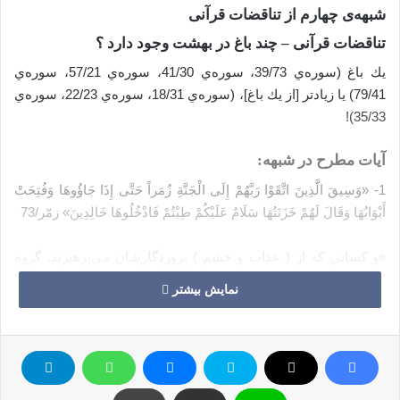
شبهه‌ی چهارم از تناقضات قرآنی
تناقضات قرآنی – چند باغ در بهشت وجود دارد ؟
يك باغ (سوره‌ي 39/73، سوره‌ي 41/30‌، سوره‌ي 57/21، سوره‌ي
79/41) يا زيادتر [از يك باغ]، (سوره‌ي 18/31، سوره‌ي 22/23، سوره‌ي
35/33)!
آيات مطرح در شبهه:
1- «وَسِيقَ الَّذِينَ اتَّقَوْا رَبَّهُمْ إِلَى الْجَنَّةِ زُمَراً حَتَّى إِذَا جَاؤُوهَا وَفُتِحَتْ
أَبْوَابُهَا وَقَالَ لَهُمْ خَزَنَتُهَا سَلَامٌ عَلَيْكُمْ طِبْتُمْ فَادْخُلُوهَا خَالِدِينَ» زمّر/73‏ ‏
«و كساني كه از ( عذاب و خشم ) پروردگارشان مي‌پرهيزند، گروه
گروه به سوي بهشت رهنمود مي‌شوند تا بدان گاه كه به بهشت
نمایش بیشتر
مي‌رسند، بهشتي كه درهاي آن ( براي احترامشان به رويشان ) باز
است. بدين هنگام نگاهبانان بهشت بديشان مي‌گويند : درودتان باد !
خوب بوده‌ايد و به نيكي زيسته‌ايد، پس خوش باشيد و داخل بهشت
شويد و جاودانه در آن بمانيد.» ‏2- «إِنَّ الَّذِينَ قَالُوا رَبُّنَا اللَّهُ ثُمَّ
اسْتَقَامُوا تَتَنَزَّلُ عَلَيْهِمُ الْمَلَائِكَةُ أَلَّا تَخَافُوا وَلَا تَحْزَنُوا وَأَبْشِرُوا بِالْجَنَّةِ