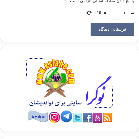
مقدمه
پاسخ دادن معادله امنیتی الزامی است .
*
سه
+
=
10
با توجّه به سیاق آیات قرآن و جایگاه هر آیه در سوره‌های قرآنی، در
بعضی آیات کلمه‌ی «جنّت» به معنی باغ، و در بعضی از آیات کلمه‌ی
«جنّات» به معنی باغ‌ها بکار رفته است، منتقد بدون توجّه به تفسیر
آیات، و طبقات بهشت و پاداش هر کس برابر عملش، این شیوه‌ی در
طرح و نظم آیات را تناقض قلمداد نموده است. در تصور ایشان
خداوند –العیاذ بالله- دچار فراموشی و دوگانه گویی گردیده و کلامش
فاقد نظم، ربط و هماهنگی منسجم و معنی داری است. چون در
بعضی جاها از یک باغ، و در بعضی جاهایی، قرآن از باغ‌ها، صحبت
می‌کند، حال با توجّه به تفسیر آیات مطرح در شبهه، و طبقه‌بندی
بهشت و دسته‌بندی انسان‌ها بر اثر اعمالشان، بررسی می‌کنیم که آیا
خداوند دچار تناقض گویی شده، یا منتقد دچار تناقض بینی، گردیده
است.
پاسخ به شبهه
1ـ در قرآن کریم نام‌های«جَنّاتُ الفردوس»، «جَنّاتُ النَعیم»، «جَنّاتُ