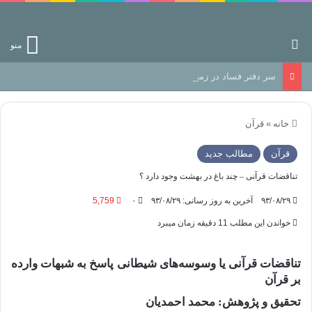
جستجو برای
منو
سر دفتر فساد در زمین‌، دوری وکناره‌گیری از راه خداست‌!
خانه
»
قرآن
قرآن
مطالب جدید
تناقضات قرآنی – چند باغ در بهشت وجود دارد ؟
۹۳/۰۸/۲۹
آخرین به روز رسانی: ۹۳/۰۸/۲۹
۰
5,759
خواندن این مطلب 11 دقیقه زمان میبرد
تناقضات قرآنی یا وسوسه‌های شیطانی پاسخ به شبهات وارده
بر قرآن
تحقیق و پژوهش: محمد احمدیان