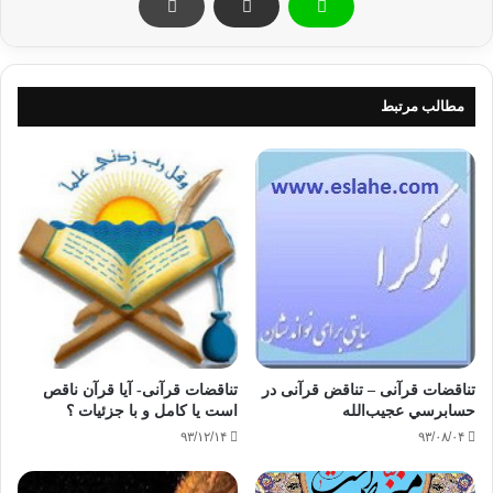
الَّتِي كُنتُمْ تُوعَدُونَ» ‏ فصّلت/30
«كساني كه مي‌گويند : پروردگار ما تنها خدا است، و سپس (بر اين
گفته خود كه اقرار به وحدانيّت است‌ مي‌ايستند، و آن را با انجام
مطالب مرتبط
قوانين شريعت عملاً نشان مي‌دهند، و بر اين راستاي خداپرستي تا
زنده‌اند) پابرجا و ماندگار مي‌مانند (در هنگام آخرين لحظات زندگي)
فرشتگان به پيش ايشان مي‌آيند (و بدانان مژده مي‌دهند) كه نترسيد
و غمگين نباشيد و شما را بشارت باد به بهشتي كه (توسّط پيغمبران)
به شما (مؤمنان) وعده داده مي‌شد.» فُصّلت/30
3- «سَابِقُوا إِلَى مَغْفِرَةٍ مِّن رَّبِّكُمْ وَجَنَّةٍ عَرْضُهَا كَعَرْضِ السَّمَاء وَالْأَرْضِ
أُعِدَّتْ لِلَّذِينَ آمَنُوا بِاللَّهِ وَرُسُلِهِ ذَلِكَ فَضْلُ اللَّهِ يُؤْتِيهِ مَن يَشَاءُ وَاللَّهُ ذُو
الْفَضْلِ الْعَظِيمِ» ‏ حديد/21‏
تناقضات قرآنی – تناقض قرآنی در
تناقضات قرآنی- آیا قرآن ناقص
«بر يكديگر پيشي بگيريد براي رسيدن به آمرزش پروردگارتان و
حسابرسي عجیب‌الله
است یا کامل و با جزئیات ؟
بهشتي كه پهناي آن همسان پهناي آسمان و زمين است. براي كساني
۹۳/۱۲/۱۴
۹۳/۰۸/۰۴
آماده شده است كه به خدا و پيغمبرانش ايمان داشته باشند. اين،
عطاء خدا است، و به هر كس كه بخواهد آن را مي‌دهد، و خدا داراي