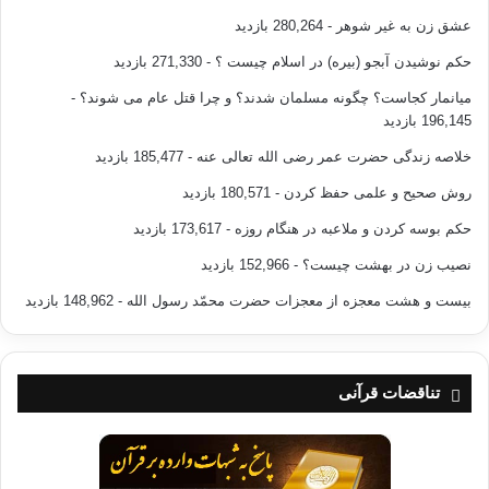
روشنی برای ابواب بهشت و تفاوت‌های آن می‌باشد.
عشق زن به غیر شوهر
- 280,264 بازدید
‏ لَهَا سَبْعَةُ أَبْوَابٍ لِّكُلِّ بَابٍ مِّنْهُمْ جُزْءٌ مَّقْسُومٌ ‏ حِجر/44
حکم نوشیدن آبجو (بیره) در اسلام چیست ؟
- 271,330 بازدید
میانمار کجاست؟ چگونه مسلمان شدند؟ و چرا قتل عام می شوند؟
-
«دوزخ داراي هفت در است و هر دري بخش خاصّ و ويژه‌اي از آنان
196,145 بازدید
دارد (كه از آن به دوزخ درمي‌آيند و متناسب با اعمال زشت و پلشت
خلاصه زندگی حضرت عمر رضی الله تعالی عنه
- 185,477 بازدید
ايشان است).» حِجر/44
روش صحیح و علمی حفظ کردن
- 180,571 بازدید
5- در تمام آیات کلمه‌ی «الجنّه» به معنی بهشت است، و هرگاه
حکم بوسه کردن و ملاعبه در هنگام روزه
- 173,617 بازدید
«جنّه» به همراه قیدهای همچون «تجری» در «تجری من تحت» آنها
نصیب زن در بهشت چیست؟
- 152,966 بازدید
بیاید، منظور باغ بهشتی است.
بیست و هشت معجزه از معجزات حضرت محمّد رسول الله
- 148,962 بازدید
6- منتقد یا فراموشکار بوده، یا سطحی‌نگر، چون در قرآن نه تنها
«جنّت» و «جنّات»؛ چند بار واژه‌ی «جنّتان» هم آمده است، که هر
کدام بیانگر نوع نعمت در مقابل عملکرد انسان های بهشتی است.
تناقضات قرآنی
کلمه‌ی «جنّت» که در آیات (73) سوره ی زمر، (30) سوره‌ی فصلّت،
(21) سوره‌ی حدید و (41) سوره‌ی نازعات، به صورت عام مطرح