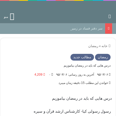
جستجو برای
منو
سر دفتر فساد در زمین‌، دوری وکناره‌گیری از راه خداست‌!
خانه
»
رمضان
رمضان
مطالب جدید
درس هایی که باید در رمضان بیاموزیم
۹۵/۰۴/۰۶
آخرین به روز رسانی: ۹۵/۰۴/۰۶
۰
4,209
خواندن این مطلب 15 دقیقه زمان میبرد
درس هایی که باید در رمضان بیاموزیم
رسول رسولی کیا- کارشناس ارشد قرآن و سیره