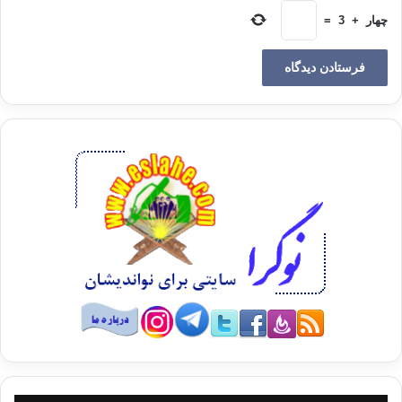
شخص روزه داری که حاضر است بخاطر پروردگارش بیش از ۱۵
چهار
+
3
=
ساعت گشنگی و تشنگی و محرومیت را تحمل کند هرگز در مقابل
سودجویان سر فرود نخواهد آورد و در دام استثمارگران نخواهد افتاد!
این درس- تحمل و ایستادگی – شاید بزرگ ترین درسی باشد که از
این مدرسه بتوان فراگرفت.
در مکاتب غیر اسلامی هم شخصیت های ماندگاری بوده اند که در اثر
مناعت طبع و اپس از اثبات اینکه اسیر شکم شان نبودند توانستند به
عنوان رهبرانی فرزانه و موفق خود را به نمایش بگذارند.
از لحاظ سیاسی نیز ریشه تمام ناکامی ها عبارت است از وابستگی
به این و آن که مدرسه روزه به نیکی دانش پژوهانش را از این باب
آموزش داده و ساپورت می نماید.
✔ درس سوم : عبودیت با چانه و چونه و تعلل میسر نمی شود
خشنودی خدا و تلاش جهت نیل به آن درسی است که در مدرسه