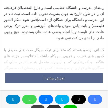
رمضان مدرسه و دانشگاه عظیمی است و فارغ التحصیلان فرهیخته
ای را در طول تاریخ به جهان بشریت تحویل داده است. ثبت نام در
این مدرسه و دانشگاه برای همگان آزاد است(فمن شهد منکم الشهر
فلیصمه) و بابت پاس نمودن واحدهای آموزشی و مقرر -ترک برخی
عادت های ناپسند و یا انجام بعضی عادت های پسندیده -هیچ وجهی
مادی از احدی دریافت نمی شود.
کسانی بوده و هستند که مثلا برای ترک سیگار مدت های مدیدی با
کمپین های عجیب و غریبی سروکار داشته اند؛علاوه بر هزینه های
هنگفت و کمرشکنی که در این راه متحمل شده اند! در حالی که
سیگاری های قهاری بوده و هستند که در طول رمضان لب به سیگار
نزده و در اثر تحصیل در مدرسه روزه برای همیشه این بلای جان را از
نمایش بیشتر
خود دور ساخته اند و…
معمولا بیشتر قریب به اتفاق مسلمانان روزه می گیرند ولی آموختن
درس های زندگی و دین داری از این مدرسه ربانی بستگی دارد به
میزان آمادگی و توفیقات ربانی؛ که متاسفانه شامل حال همه ما