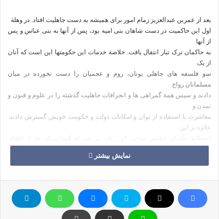
بعد از عمربن عبدالعزیز زمام امور برای همیشه به دست جاهلیت افتاد. در وهلة
اول این حاکمیت در دست شاهان بنی امیه بود، پس از آنها به بنی عباس و پس
از آنها
به حاکمان ترک تبار انتقال یافت. خلاصة خدمات این حکومتها این است که آنان
از یک
سو فلسفه های جاهلی یونان، روم و عجمیان را دست نخورده در میان
مسلمانان رواج
دادند و سپس همة گمراهی ها و انحرافات جاهلیت گذشته را در علوم و فنون و
تمدن و
معاشرت با استفاده از توان و امکانات دولت و حکومت خویش گسترش دادند.
علاوه بر این
انحطاط خاندان عباسی موجب این زیان نیز شد که کسانی که بعد از خلفای
اولیه ی این
نمایش بیشتر
خاندان قدرت را در اختیار گرفتند، از علوم دین هیچ بهره ای نداشتند و حتی این
شایستگی و توان را هم نداشتند که برای مسئولیت های قضا و افتا، افراد
شایسته ای را
انتخاب نمایند. به دلیل جهالت، نادانی و رفاه طلبی خویش دوست داشتند، اجرای
احکام
شرعی طبق خطوط تعیین شده و تغییر ناپذیری صورت بگیرد که در آن نیازی به