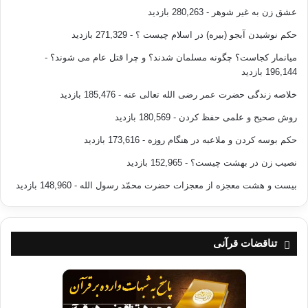
عشق زن به غیر شوهر
- 280,263 بازدید
حکم نوشیدن آبجو (بیره) در اسلام چیست ؟
- 271,329 بازدید
در مسایل سیاسی وقت تا آن حد صاحب نفوذ شد که در رابطه با حل اختلافات
فرمانروایی سلجوقی و خلیفة عباسی از خدمات او استفاده می کردند.
میانمار کجاست؟ چگونه مسلمان شدند؟ و چرا قتل عام می شوند؟
-
196,144 بازدید
خلاصه زندگی حضرت عمر رضی الله تعالی عنه
- 185,476 بازدید
روش صحیح و علمی حفظ کردن
- 180,569 بازدید
پس از رسیدن به این نقطه از نظر پیشرفت دنیوی، در زندگی او انقلابی رخ داد.
حکم بوسه کردن و ملاعبه در هنگام روزه
- 173,616 بازدید
او هر قدر که زندگی علمی، اخلاقی، مذهبی، سیاسی و تمدنی زمان خویش را با
نصیب زن در بهشت چیست؟
- 152,965 بازدید
نگاهی ژرف
تر می نگریست، به همان میزان در درون او شورش و احساس نارضایتی نسبت
بیست و هشت معجزه از معجزات حضرت محمّد رسول الله
- 148,960 بازدید
به آن افزایش
می یافت و به همان میزان وجدانش محکم تر او را ندا می داد که تو برای
شناوری در
این دنیای آلوده آفریده نشده ای، بلکه مسئولیت تو چیز دیگری است. سرانجام
تناقضات قرآنی
به همة
مقام ها، فواید، منافع و مشغولیت هایی که گرفتارش نموده بودند پشت پا زد و
فقیرانه
برای سیر و سیاحت بیرون رفت. در گوشه ها و مناطق دور افتاده و ویرانه ها به