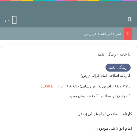
جستجو برای
منو
سر دفتر فساد در زمین‌، دوری وکناره‌گیری از راه خداست‌!
خانه
»
زندگی نامه
زندگی نامه
کارنامه اصلاحی امام غزالی (رض)
۸۶/۱۰/۱۲
آخرین به روز رسانی: ۹۱/۰۸/۲۰
۰
1,850
خواندن این مطلب 11 دقیقه زمان میبرد
کارنامه اصلاحی امام غزالی (رض)
امام ابوالاعلی مودودی