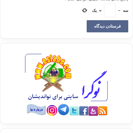
واقع
از عقاید دین نبود.
سه
−
=
یک
2- در اثر فرمانروایی حکام جاهل و نرسیدن امکانات مادی به علوم دینی
سرچشمه
های اجتهاد خشکید؛ بیماری تقلید جامد گسترش یافت و اختلافات مذهبی رشد
پیدا کرد.
این اختلافات باعث بوجود آمدن فرقه های جدیدی دربارة کوچکترین مسایل می
شدند.
کشمکش های داخلی این فرقه ها مسلمانان را بر لیه پرتگاه آتش جهنم قرار
داده بود.
3- انحطاط اخلاقی همة سرزمین های اسلامی را از شرق تا غرب فراگرفت و از
آثار آن هیچ طبقه و قشری مصون نماند. زندگی اجتماعی مسلمانان تا حد زیادی