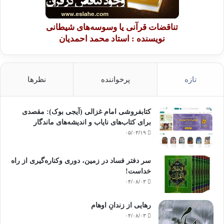
تفکر و
اندیشه پرداخت و با گشت و گذار، زندگی عموم مسلمانان را با دقت مشاهده و
تناقضات قرآنی یا وسوسه‌های شیطانی
بررسی
نویسنده : استاد محمد احمدیان
نمود و تا مدت ها با انواع مجاهدت ها و ریاضت ها روحش را صیقل داد. در سن
سی و هشت
سالگی بیرون رفته بود و دقیقاً ده سال بعد در سن چهل و هشت سالگی
بازگشت. کاری که
تازه
پرخواننده
نظرها
او پس از تفکر و اندیشه و مطالعه و مشاهدة دراز مدت انجام داد این بود که از
ارتباط و حقوق بگیری پادشاهان توبه نمود. با خودش عهد بست که برای همیشه
از جدال و
کتابفروشی امام غزالی (آیجی بوک): مقصدی
تعصب دست بردارد. از کار کردن در اداره های آموزشی تحت نفوذ دستگاه حاکم
برای کتاب‌های نایاب و اندیشه‌های ماندگار
خود داری
۰۵/۰۳/۱۹
کرد و در طوس برای خود یک ادارة آموزشی آزاد و مستقل ایجاد نمود.
سر دفتر فساد در زمین‌، دوری وکناره‌گیری از راه
خداست‌!
۰۴/۰۸/۰۳
او می خواست در این مرکز افراد گزیده ای را طبق روش ویژة خود تربیت نماید
رهایی از زندانِ اوهام
و
۰۴/۰۸/۰۳
برای آینده آماده کند؛ ولی غالباً این کار او موفقیتی بزرگ و انقلابی کسب نکرد؛