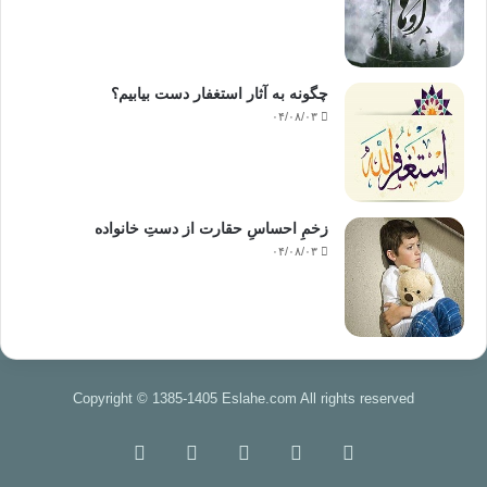
چرا که اجل به او بیش از پنج سال مهلت نداد که طبق این روش ویژه عمل کند.
چگونه به آثار استغفار دست بیابیم؟
۰۴/۰۸/۰۳
خلاصة کارنامة تجدیدی امام غزالی از این قرار است:
زخمِ احساسِ حقارت از دستِ خانواده
۰۴/۰۸/۰۳
1- اولاً او با مطالعة بسیار عمیق به نقد فلسفة یونان پرداخت و چنان نقدی
قوی نمود که رعب و هیبت چیرة آن بر قلوب مسلمانان را کاهش داد و ماهیت
نظریه ها و
فرضیه هایی را که مردم آنها را واقعیت و حقیقت می پنداشتند برای حفظ دین
چاره ای
جز انطباق آموزه های قرآن و حدیث با آنها به نظر آنان نمی رسید، تا حد زیادی
Copyright © 1385-1405 Eslahe.com All rights reserved
روشن
کرد. تاثیر این نقد امام غزالی صرفاً به مناطق اسلامی محدود نماند، بلکه به
خوراک
فیس
X
اینستاگرام
تلگرام
اروپا
هم رسید و در آنجا نیز در فرایند از بین بردن تسلط فلسفة یونان و باز نمودن