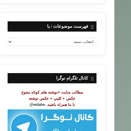
فهرست موضوعات / با
ف
ه
ر
س
ت
م
و
کانال تلگرام نوگرا
ض
و
مطالب سایت +نوشته های کوتاه متنوع
ع
عکس + کلیپ + عکس نوشته
ا
با ما همراه باشید.
eslahe@
ت
/
ب
ا