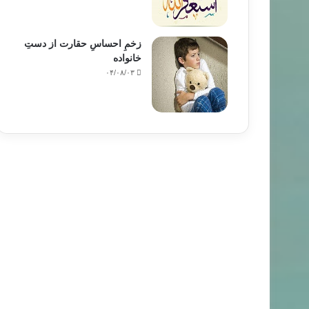
زخمِ احساسِ حقارت از دستِ
خانواده
۰۴/۰۸/۰۳