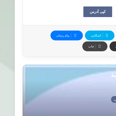
کپی آدرس
اسکایپ
پیام رسان
چاپ
بط
ی