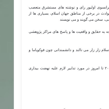
انسوی اولیور رای و نوشته های مستشرق متعصب
وادث در برخی از مناطق جهان اسلام، بسیاری ها از
ی، سخن می گویند و می نویسند
ه به حقایق و واقعیت ها و پاسخ های مراکز پژوهشی
م زار زار می نالند و دانشمندانی چون فوکویاما و
گرازش های موسسه راند از سال ۱۹۹۹، ۲۰۰۱،۲۰۰۳،۲۰۰۵،۲۰۰۷ تا امروز در مورد تدابیر لازم علیه نهضت بیداری