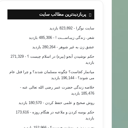
پربازدیدترین مطالب سایت
سایت نوگرا
- 823,892 بازدید
شعر، زندگی زیبـاســـت !
- 485,306 بازدید
عشق زن به غیر شوهر
- 280,264 بازدید
حکم نوشیدن آبجو (بیره) در اسلام چیست ؟
- 271,329
بازدید
میانمار کجاست؟ چگونه مسلمان شدند؟ و چرا قتل عام
می شوند؟
- 196,144 بازدید
خلاصه زندگی حضرت عمر رضی الله تعالی عنه
-
185,476 بازدید
روش صحیح و علمی حفظ کردن
- 180,570 بازدید
حکم بوسه کردن و ملاعبه در هنگام روزه
- 173,616
بازدید
نصیب زن در بهشت چیست؟
- 152,966 بازدید