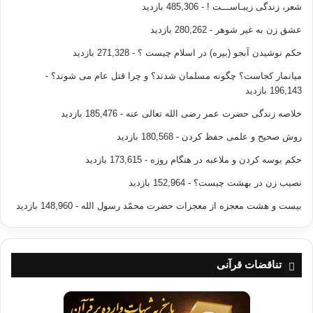
شعر، زندگی زیبـاســـت !
- 485,306 بازدید
عشق زن به غیر شوهر
- 280,262 بازدید
حکم نوشیدن آبجو (بیره) در اسلام چیست ؟
- 271,328 بازدید
میانمار کجاست؟ چگونه مسلمان شدند؟ و چرا قتل عام می شوند؟
-
196,143 بازدید
خلاصه زندگی حضرت عمر رضی الله تعالی عنه
- 185,476 بازدید
روش صحیح و علمی حفظ کردن
- 180,568 بازدید
حکم بوسه کردن و ملاعبه در هنگام روزه
- 173,615 بازدید
نصیب زن در بهشت چیست؟
- 152,964 بازدید
بیست و هشت معجزه از معجزات حضرت محمّد رسول الله
- 148,960 بازدید
تناقضات قرآنی