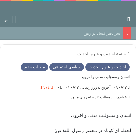
جستجو برای
منو
سر دفتر فساد در زمین‌، دوری وکناره‌گیری از راه خداست‌!
خانه
»
احادیث و علوم الحدیث
احادیث و علوم الحدیث
سياسي اجتماعي
مطالب جدید
انسان و مسؤلیت مدنی و اخروی
۰۱/۰۶/۱۳
آخرین به روز رسانی: ۰۱/۰۶/۱۳
۰
1,372
خواندن این مطلب 3 دقیقه زمان میبرد
انسان و مسؤلیت مدنی و اخروی
لحظه ای کوتاه در محضر رسول الله( ص)