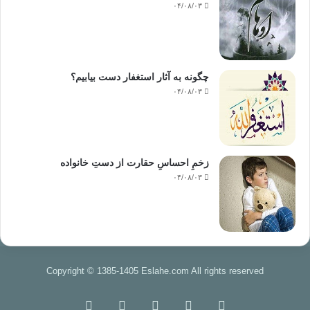
۰۴/۰۸/۰۳
چگونه به آثار استغفار دست بیابیم؟
۰۴/۰۸/۰۳
زخمِ احساسِ حقارت از دستِ خانواده
۰۴/۰۸/۰۳
Copyright © 1385-1405 Eslahe.com All rights reserved
خوراک
فیس
X
اینستاگرام
تلگرام