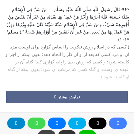
?۹۶-قَالَ رَسُولُ اللَّهِ صَلَّى اللَّهُ عَلَیْهِ وَسَلَّمَ : ” مَنْ سَنَّ فِی الْإِسْلَامِ
سُنَّهً حَسَنَهً، فَلَهُ أَجْرُهَا وَأَجْرُ مَنْ عَمِلَ بِهَا بَعْدَهُ، مِنْ غَیْرِ أَنْ یَنْقُصَ مِنْ
أُجُورِهِمْ شَیْءٌ، وَمَنْ سَنَّ فِی الْإِسْلَامِ سُنَّهً سَیِّئَهً کَانَ عَلَیْهِ وِزْرُهَا وَوِزْرُ
مَنْ عَمِلَ بِهَا مِنْ بَعْدِهِ، مِنْ غَیْرِ أَنْ یَنْقُصَ مِنْ أَوْزَارِهِمْ شَیْءٌ “.( مسلم/
۱۰۱۷)
( کسی که در اسلام روش نیکویی را اساس گزارد برای اوست مزد
آن، و مزد کسی که بعد از او آن کار را انجام دهد؛ بدون اینکه از اجر او
کاسته شود؛ و کسی که روش بدی را پایه گزاری کند؛ گناه آن بر
عهده ی اوست، و گناه کسی که مرتکب آن شود؛ بدون اینکه از گناه
او کاسته شود.)
نکات قابل تأمل در حدیث:
نمایش بیشتر
مقدمه
در این حدیث بیانی از تقابل” عبادت و عادت” ، “سنت و بدعت”
یادآوری می شود تا مؤمنان مرزبندی بین آنها را تشخیص و رعایت
نمایند. چون دین ناکامل واگذاشته نشده تا کسانی زمینه ی تکمیل آن
را با بدعت و نوآوری در حوزه ی عبادت فراهم نمایند، بلکه انسان در