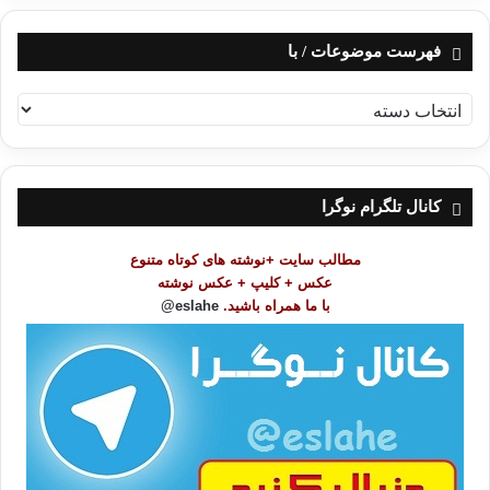
فهرست موضوعات / با
ف
ه
ر
س
ت
کانال تلگرام نوگرا
م
و
مطالب سایت +نوشته های کوتاه متنوع
ض
عکس + کلیپ + عکس نوشته
و
با ما همراه باشید.
eslahe@
ع
ا
ت
/
ب
ا