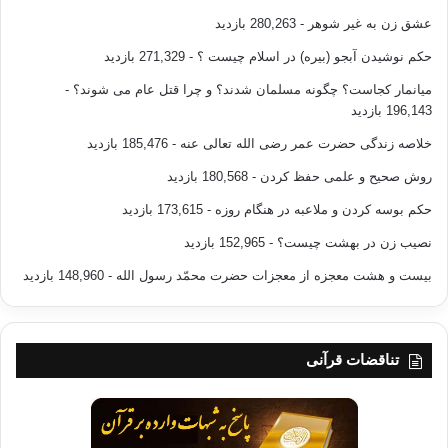
عشق زن به غیر شوهر
- 280,263 بازدید
حکم نوشیدن آبجو (بیره) در اسلام چیست ؟
- 271,329 بازدید
میانمار کجاست؟ چگونه مسلمان شدند؟ و چرا قتل عام می شوند؟
-
196,143 بازدید
خلاصه زندگی حضرت عمر رضی الله تعالی عنه
- 185,476 بازدید
روش صحیح و علمی حفظ کردن
- 180,568 بازدید
حکم بوسه کردن و ملاعبه در هنگام روزه
- 173,615 بازدید
نصیب زن در بهشت چیست؟
- 152,965 بازدید
بیست و هشت معجزه از معجزات حضرت محمّد رسول الله
- 148,960 بازدید
تناقضات قرآنی