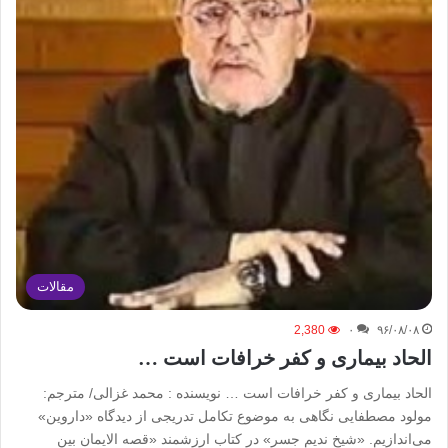
مقالات
2,380
۰
۹۶/۰۸/۰۸
الحاد بیماری و کفر خرافات است …
الحاد بیماری و کفر خرافات است … نویسنده : محمد غزالی/ مترجم:
مولود مصطفایی نگاهی به موضوع تکامل تدریجی از دیدگاه «داروین»
می‌اندازیم. «شیخ ندیم جسر» در کتاب ارزشمند «قصه الایمان بین