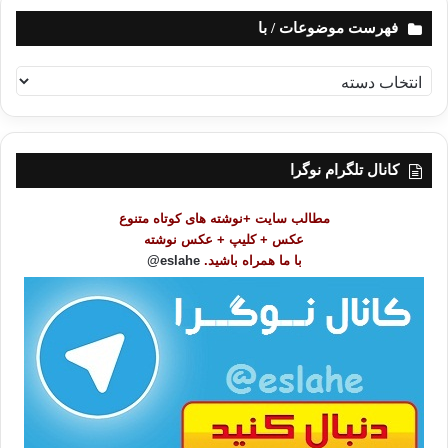
فهرست موضوعات / با
ف
ه
ر
س
ت
کانال تلگرام نوگرا
م
و
مطالب سایت +نوشته های کوتاه متنوع
ض
عکس + کلیپ + عکس نوشته
و
با ما همراه باشید.
eslahe@
ع
ا
ت
/
ب
ا