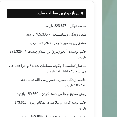
پربازدیدترین مطالب سایت
سایت نوگرا
- 823,875 بازدید
شعر، زندگی زیبـاســـت !
- 485,306 بازدید
عشق زن به غیر شوهر
- 280,263 بازدید
حکم نوشیدن آبجو (بیره) در اسلام چیست ؟
- 271,329
بازدید
میانمار کجاست؟ چگونه مسلمان شدند؟ و چرا قتل عام
می شوند؟
- 196,144 بازدید
خلاصه زندگی حضرت عمر رضی الله تعالی عنه
-
185,476 بازدید
روش صحیح و علمی حفظ کردن
- 180,569 بازدید
حکم بوسه کردن و ملاعبه در هنگام روزه
- 173,616
اندیشه
بازدید
نصیب زن در بهشت چیست؟
- 152,965 بازدید