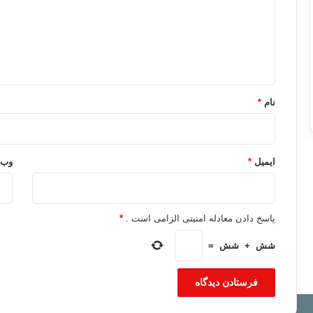
گ
ا
ه
*
نام
*
ایمیل
*
وب‌
پاسخ دادن معادله امنیتی الزامی است .
*
شش
+
شش
=