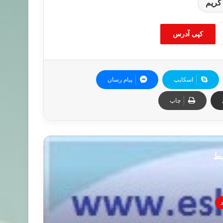
کریم
کپی آدرس
اسکایپ
پیام رسان
چاپ
بط