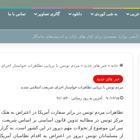
ربی
به شی کوردی
دانلود
گالری تصاویر
تماس با ما
 دوری وکناره‌گیری از راه خداست‌!
خانه
»
خبر های جدید
»
مردم تونس با برپایی تظاهرات خواستار اجرای
خبر های جدید
مردم تونس با برپایی تظاهرات خواستار اجرای شریعت اسلامی شدند
۹۰/۱۲/۱۵
آخرین به روز رسانی: ۹۱/۰۸/۲۰
تظاهرات مردم تونس در برابر سفارت آمریکا در اعتراض به هتک ح
مرکز تونس در مطالبه تدوین قانون اساسی بر اساس شریعت 
سر این موضوع از تحولات مهم دیروز در این کشور است
.
به گزار
از مسلمانان تونس دیروز در اعتراض به اقدام نظامیان آمریک