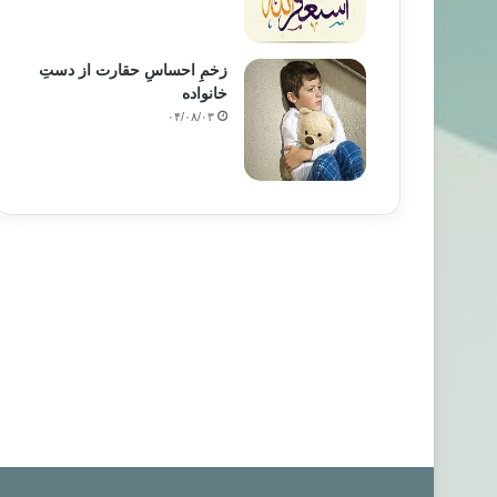
زخمِ احساسِ حقارت از دستِ
خانواده
۰۴/۰۸/۰۳