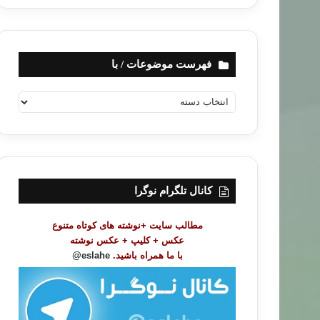
فهرست موضوعات / با
ف
ه
ر
س
ت
م
و
کانال تلگرام نوگرا
ض
و
مطالب سایت +نوشته های کوتاه متنوع
ع
عکس + کلیپ + عکس نوشته
ا
با ما همراه باشید.
eslahe@
ت
/
ب
ا