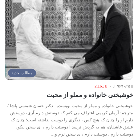
مطالب جدید
2,161
۰
۹۶/۱۰/۲۵
خوشبختی خانواده و مملو از محبت
خوشبختی خانواده و مملو از محبت نویسنده: دکتر ﺣﺴﺎﻥ ﺷﻤﺴﻲ پاﺷﺎ /
مترجم: آرمان کریمی اعتراف می کنم که دوستش دارم آری، دوستش
دارم او را چنان که هیچ کس ، دیگری را دوست نداشته است؛ چنان که
عشق عاشقان، هم به گردش نرسد ! دوستت دارم ، ای سخن نیکو،
دوستت دارم . دوستت دارم ،‌ای سخن نرم و…