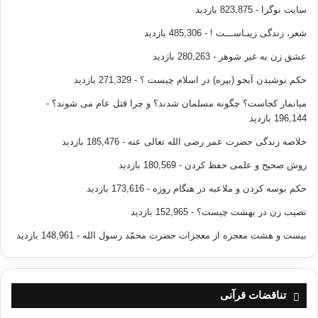
سایت نوگرا
- 823,875 بازدید
شعر، زندگی زیبـاســـت !
- 485,306 بازدید
عشق زن به غیر شوهر
- 280,263 بازدید
حکم نوشیدن آبجو (بیره) در اسلام چیست ؟
- 271,329 بازدید
میانمار کجاست؟ چگونه مسلمان شدند؟ و چرا قتل عام می شوند؟
-
196,144 بازدید
خلاصه زندگی حضرت عمر رضی الله تعالی عنه
- 185,476 بازدید
روش صحیح و علمی حفظ کردن
- 180,569 بازدید
حکم بوسه کردن و ملاعبه در هنگام روزه
- 173,616 بازدید
نصیب زن در بهشت چیست؟
- 152,965 بازدید
بیست و هشت معجزه از معجزات حضرت محمّد رسول الله
- 148,961 بازدید
تناقضات قرآنی