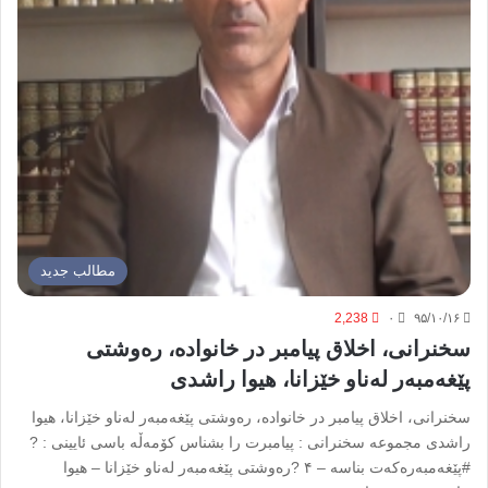
مطالب جدید
2,238
۰
۹۵/۱۰/۱۶
سخنرانی، اخلاق پیامبر در خانواده، رەوشتی
پێغەمبەر لەناو خێزانا، هیوا راشدی
سخنرانی، اخلاق پیامبر در خانواده، رەوشتی پێغەمبەر لەناو خێزانا، هیوا
راشدی مجموعه سخنرانی : پیامبرت را بشناس کۆمەڵە باسی ئایینی : ?
#پێغەمبەرەکەت بناسە – ۴ ?رەوشتی پێغەمبەر لەناو خێزانا – هیوا