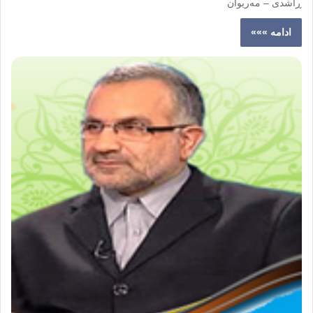
ڕاشدی – مەریوان
ادامه »»»