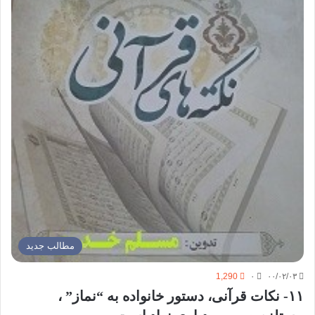
مطالب جدید
1,290
۰
۰۰/۰۲/۰۳
۱۱- نکات قرآنی، دستور خانواده به “نماز” ،