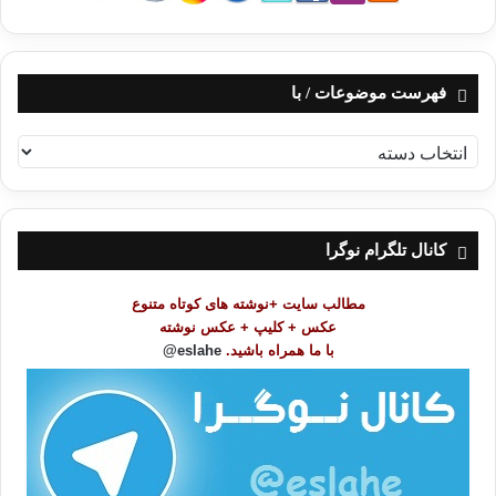
فهرست موضوعات / با
ف
ه
ر
س
ت
کانال تلگرام نوگرا
م
و
مطالب سایت +نوشته های کوتاه متنوع
ض
عکس + کلیپ + عکس نوشته
و
با ما همراه باشید.
eslahe@
ع
ا
ت
/
ب
ا