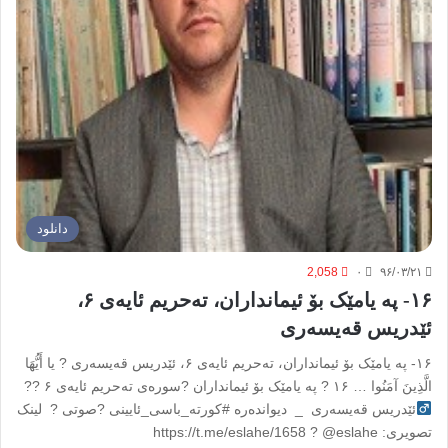
دانلود
2,058
۰
۹۶/۰۳/۲۱
۱۶- پە یامێک بۆ ئیمانداران، تەحریم ئایەی ۶،
ئێدریس قەیسەری
۱۶- پە یامێک بۆ ئیمانداران، تەحریم ئایەی ۶، ئێدریس قەیسەری ? یا أَیُّهَا
الَّذِینَ آمَنُوا … ۱۶ ? پە یامێک بۆ ئیمانداران ?سورەی تەحریم ئایەی ۶ ??‍
ئێدریس قەیسەری _ دیواندەرە #کورته_باسی_ئایینی ?صوتی ? لینک
تصویری: https://t.me/eslahe/1658 ? @eslahe