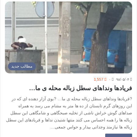
مطالب جدید
1,557
۰
۹۸/۰۵/۰۴
فریادها و‌نداهای سطل زباله محله ی ما…
?فریادها و‌نداهای سطل زباله محله ی ما… ?بوی آزار دهنده ای که در
این روزهای گرم تابستان از ده ها متر به مشام می رسد به همراه
صداهای گوش خراش ناشی از تخلیه صبحگاهی و شامگاهی این سطل
زباله ها را همه احساس می کنند منتها شنیدن نداها و فریادهای این سطل
زباله ها نیازمند وجدانی بیدار و حواس جمعی…