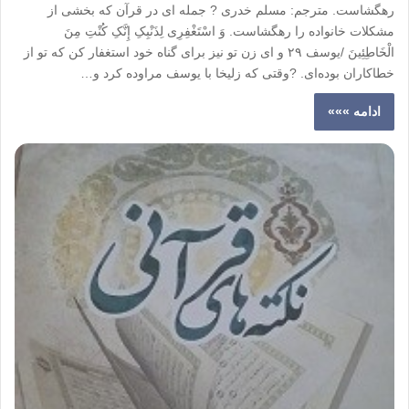
رهگشاست. مترجم: مسلم خدری ? جمله ای در قرآن که بخشی از
مشکلات خانواده را رهگشاست. وَ اسْتَغْفِرِی‌ لِذَنْبِکِ‌ إِنَّکِ‌ کُنْتِ‌ مِنَ‌
الْخَاطِئِینَ‌ /یوسف ۲۹ و اى زن تو نیز براى گناه خود استغفار کن که تو از
خطاکاران بوده‌اى. ?وقتی که زلیخا با یوسف مراوده کرد و…
ادامه »»»