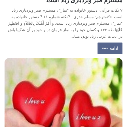
مستلزم صبر وبردباری زیاد است.
? نکات قرآنی، دستور خانواده به “نماز” ، مستلزم صبر وبردباری زیاد
است. ✍️مترجم: مسلم خدری ?نکته شماره ١١ ? دستور خانواده به
“نماز” ، مستلزم صبر وبردباری زیاد است. وَ أْمُرْ أَهْلَکَ‌ بِالصَّلاَهِ وَ اصْطَبِرْ
عَلَیْهَا طه ١٣٢ و کسان خود را به نماز فرمان ده و خود بر آن شکیبا باش.
در ادبیات عرب، زیاد بودن مبنا…
ادامه »»»