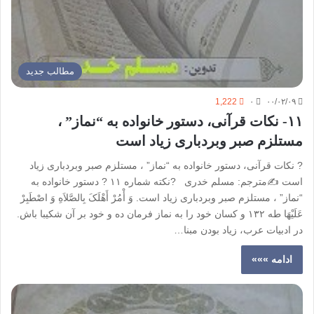
مطالب جدید
1,222
۰
۰۰/۰۲/۰۹
۱۱- نکات قرآنی، دستور خانواده به “نماز” ،
مستلزم صبر وبردباری زیاد است
? نکات قرآنی، دستور خانواده به “نماز” ، مستلزم صبر وبردباری زیاد
است ✍️مترجم: مسلم خدری ?نکته شماره ١١ ? دستور خانواده به
“نماز” ، مستلزم صبر وبردباری زیاد است. وَ أْمُرْ أَهْلَکَ‌ بِالصَّلاَهِ وَ اصْطَبِرْ
عَلَیْهَا طه ١٣٢ و کسان خود را به نماز فرمان ده و خود بر آن شکیبا باش.
در ادبیات عرب، زیاد بودن مبنا…
ادامه »»»